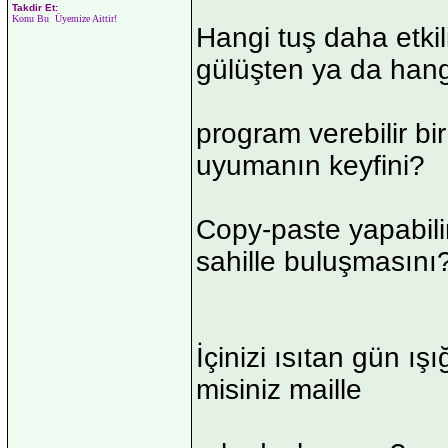
Takdir Et:
Konu Bu Üyemize Aittir!
Hangi tuş daha etkili
gülüşten ya da hang
program verebilir bi
uyumanın keyfini?
Copy-paste yapabilir
sahille buluşmasını?
İçinizi ısıtan gün ışı
misiniz maille