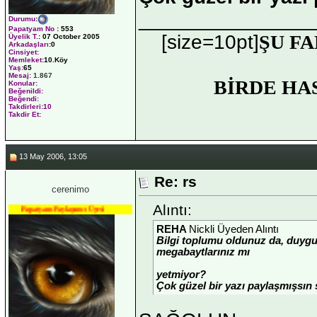
_______________
Durumu
:
Papatyam No
:
553
[size=10pt]
ŞU FA
Üyelik T.
:
07 October 2005
Arkadaşları
:0
Cinsiyet:
Memleket:
10.Köy
Yaş:
65
Mesaj:
1.867
BİRDE HA
Konular:
Beğenildi:
Beğendi:
Takdirleri:10
Takdir Et:
13 May 2006, 13:05
Re: rs
cerenimo
Alıntı:
Papatyam Paylaşımcı Üyesi
REHA
Nickli Üyeden Alıntı
Bilgi toplumu oldunuz da, duyg
megabaytlarınız mı
yetmiyor?
Çok güzel bir yazı paylaşmışsın 