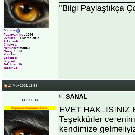
"Bilgi Paylaştıkça Ç
Durumu
:
Papatyam No
:
1546
Üyelik T.
:
11 March 2005
Arkadaşları
:0
Cinsiyet:
Memleket:
İstanbul
Mesaj:
1.864
Konular:
Beğenildi:
Beğendi:
Takdirleri:10
Takdir Et:
13 May 2006, 13:54
SANAL
cerenimo
EVET HAKLISINIZ
Papatyam Paylaşımcı Üyesi
Teşekkürler cerenimo
kendimize gelmeliyiz