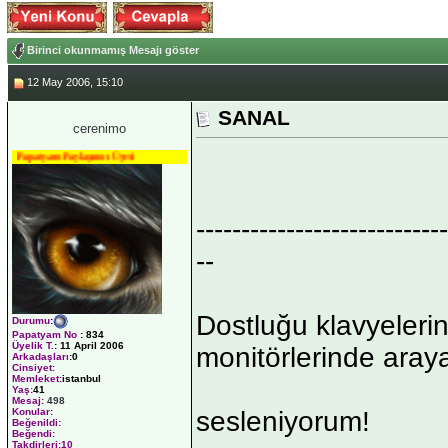
Birinci okunmamış Mesajı göster
12 May 2006, 15:10
SANAL
cerenimo
Papatyam Paylaşımcı Üyesi
----------------------------
--
Dostluğu klavyeleri
Durumu
:
Papatyam No
:
834
Üyelik T.
:
11 April 2006
monitörlerinde araya
Arkadaşları
:0
Cinsiyet:
Memleket:
istanbul
Yaş:
41
Mesaj:
498
sesleniyorum!
Konular:
Beğenildi:
Beğendi:
Takdirleri:10