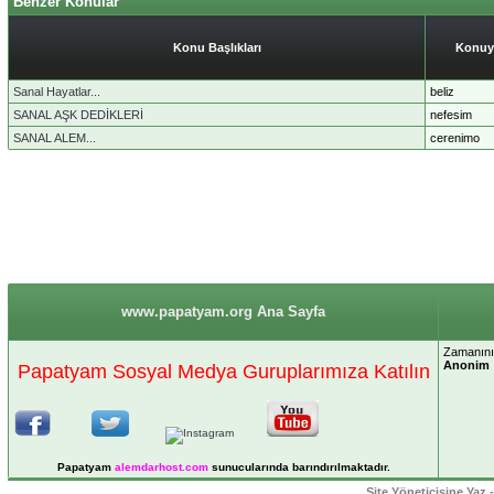
Benzer Konular
Konu Başlıkları
Konuy
Sanal Hayatlar...
beliz
SANAL AŞK DEDİKLERİ
nefesim
SANAL ALEM...
cerenimo
www.papatyam.org Ana Sayfa
Zamanınız
Anonim
Papatyam Sosyal Medya Guruplarımıza Katılın
Papatyam
alemdarhost
.com
sunucularında barındırılmaktadır.
Site Yöneticisine Yaz