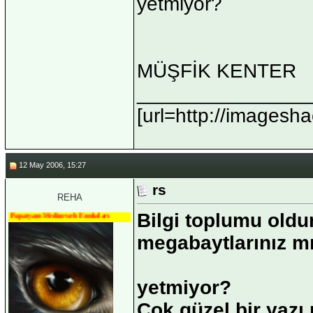
yetmiyor?
MÜŞFİK KENTER
_______________
[url=http://imagesha
12 May 2006, 15:27
rs
REHA
Bilgi toplumu old
Papatyam Medineweb Emekdarı
megabaytlarınız m
yetmiyor?
Çok güzel bir yazı