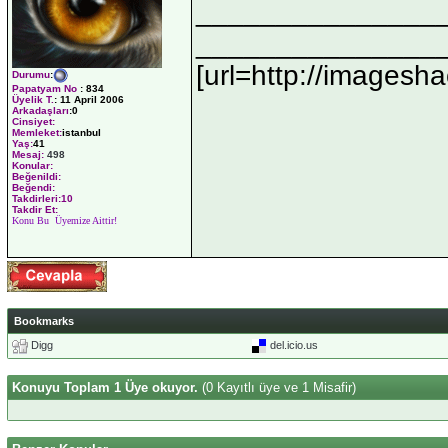
_______________
_______________
[url=http://imagesha
Durumu
:
Papatyam No
:
834
Üyelik T.
:
11 April 2006
Arkadaşları
:0
Cinsiyet:
Memleket:
istanbul
Yaş:
41
Mesaj:
498
Konular:
Beğenildi:
Beğendi:
Takdirleri:10
Takdir Et:
Konu Bu Üyemize Aittir!
Bookmarks
Digg
del.icio.us
Konuyu Toplam 1 Üye okuyor.
(0 Kayıtlı üye ve 1 Misafir)