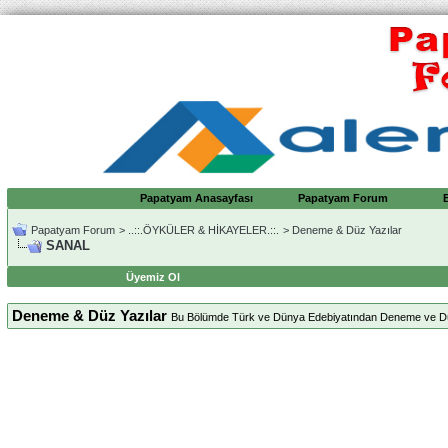
Papatyam Anasayfası
Papatyam Forum
Papatyam Forum
>
..::.ÖYKÜLER & HİKAYELER.::.
>
Deneme & Düz Yazılar
SANAL
Üyemiz Ol
Deneme & Düz Yazılar
Bu Bölümde Türk ve Dünya Edebiyatından Deneme ve Düz Ya