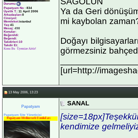
SAĞOLUN
Durumu
:
Papatyam No
:
834
Ya da Geri dönüşüm
Üyelik T.
:
11 April 2006
Arkadaşları
:0
mi kaybolan zaman
Cinsiyet:
Memleket:
istanbul
Yaş:
41
Mesaj:
498
Konular:
Beğenildi:
Doğayı bilgisayarla
Beğendi:
Takdirleri:10
Takdir Et:
görmezsiniz bahçed
Konu Bu Üyemize Aittir!
_______________
[url=http://imagesha
13 May 2006, 13:23
SANAL
Papatyam
[size=18px]Teşekkürl
Papatyam Site Yöneticisi
Papatyam Medineweb Emekdarı
kendimize gelmeliyiz.
_______________