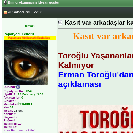
Birinci okunmamış Mesajı göster
31 October 2015, 22:58
Kasıt var arkadaşlar ka
umut
Kasıt var arkad
Papatyam Editörü
Papatyam Medineweb Emekdarı
Toroğlu Yaşananla
Kalmıyor
Erman Toroğlu'da
açıklaması
Durumu
:
Papatyam No
:
1242
Üyelik T.
:
19 February 2008
Arkadaşları
:0
Cinsiyet:
Memleket:
İSTANBUL
Yaş:
64
Mesaj:
13.567
Konular:
Beğenildi:
Beğendi:
Takdirleri:10
Takdir Et:
Konu Bu Üyemize Aittir!