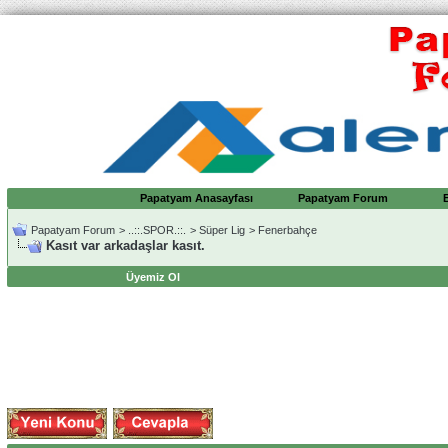
Papatyam Anasayfası
Papatyam Forum
Papatyam Forum
>
..::.SPOR.::.
>
Süper Lig
>
Fenerbahçe
Kasıt var arkadaşlar kasıt.
Üyemiz Ol