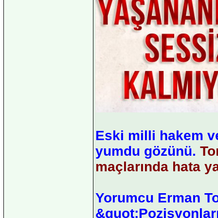
Eski milli hakem v
yumdu gözünü.
To
maçlarında hata yap
Yorumcu Erman Toro
&quot;Pozisyonlar