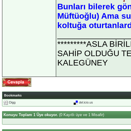
Bunları bilerek gö
Müftüoğlu) Ama su
koltuğa oturtanlard
_______________
*********ASLA Bİ
SAHİP OLDUĞU TEK 
KALEGÜNEY
Bookmarks
Digg
del.icio.us
Konuyu Toplam 1 Üye okuyor.
(0 Kayıtlı üye ve 1 Misafir)