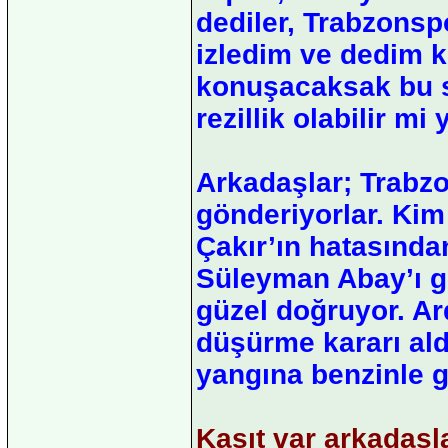
dediler, Trabzonsp
izledim ve dedim k
konuşacaksak bu sa
rezillik olabilir mi 
Arkadaşlar; Trabz
gönderiyorlar. Ki
Çakır’ın hatasında
Süleyman Abay’ı g
güzel doğruyor. A
düşürme kararı al
yangına benzinle gi
Kasıt var arkadaşla