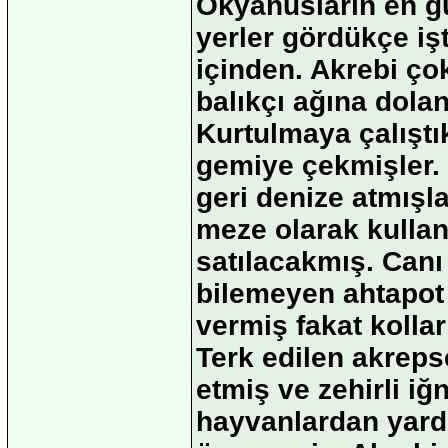
Okyanusların en gü
yerler gördükçe i
içinden. Akrebi ço
balıkçı ağına dola
Kurtulmaya çalışt
gemiye çekmişler. 
geri denize atmışla
meze olarak kullan
satılacakmış. Canı
bilemeyen ahtapot
vermiş fakat kolla
Terk edilen akreps
etmiş ve zehirli i
hayvanlardan yard