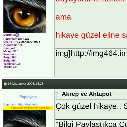
ama
hikaye güzel eline s
Durumu
:
Papatyam No
:
127
_______________
Üyelik T.
:
17 January 2005
Arkadaşları
:0
Cinsiyet:
img]http://img464.i
Mesaj:
310
Konular:
Beğenildi:
Beğendi:
Takdirleri:10
Takdir Et:
16 November 2006, 15:28
Akrep ve Ahtapot
Papatyam
Çok güzel hikaye.. S
Papatyam Site Yöneticisi
Papatyam Medineweb Emekdarı
_______________
"Bilgi Paylaştıkça Ç