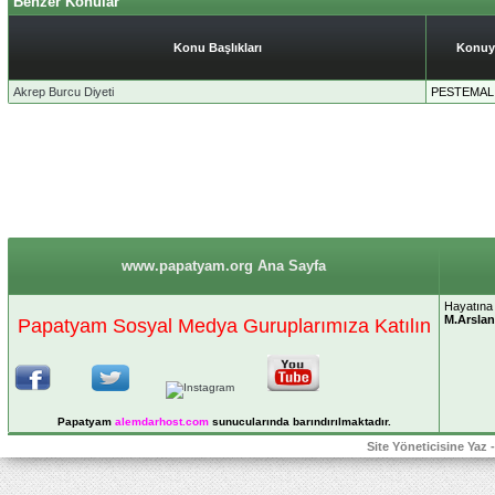
Benzer Konular
Konu Başlıkları
Konuy
Akrep Burcu Diyeti
PESTEMAL
www.papatyam.org Ana Sayfa
Hayatına 
M.Arslan
Papatyam Sosyal Medya Guruplarımıza Katılın
Papatyam
alemdarhost
.com
sunucularında barındırılmaktadır.
Site Yöneticisine Yaz