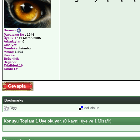
Durumu
:
Papatyam No
:
1546
Üyelik T.
:
11 March 2005
Arkadaşları
:0
Cinsiyet:
Memleket:
İstanbul
Mesaj:
1.864
Konular:
Beğenildi:
Beğendi:
Takdirleri:10
Takdir Et:
Bookmarks
Digg
del.icio.us
Konuyu Toplam 1 Üye okuyor.
(0 Kayıtlı üye ve 1 Misafir)