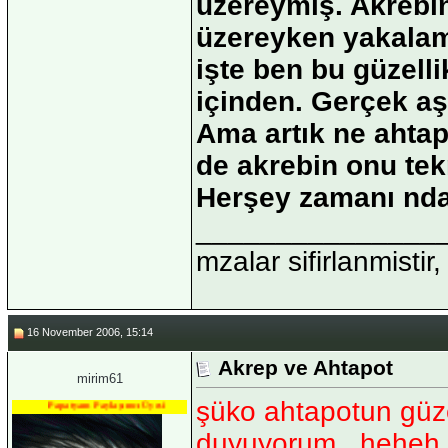
üzereymiş. Akrebin
üzereyken yakalamı
işte ben bu güzell
içinden. Gerçek aş
Ama artık ne ahtap
de akrebin onu tekr
Herşey zamanı nda 
_______________
mzalar sifirlanmistir,
16 November 2006, 15:14
Akrep ve Ahtapot
mirim61
şüko ahtapotun güzel
Papatyam Paylaşımcı Üyesi
duyuyorum...heheh he