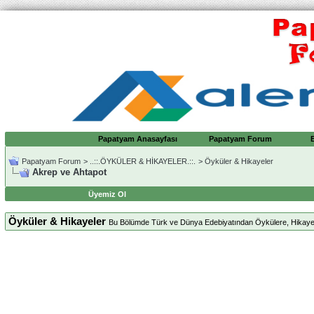
Papatyam Anasayfası
Papatyam Forum
Papatyam Forum
>
..::.ÖYKÜLER & HİKAYELER.::.
>
Öyküler & Hikayeler
Akrep ve Ahtapot
Üyemiz Ol
Öyküler & Hikayeler
Bu Bölümde Türk ve Dünya Edebiyatından Öykülere, Hikayelere