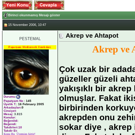
Birinci okunmamış Mesajı göster
15 November 2006, 10:47
Akrep ve Ahtapot
PESTEMAL
Akrep ve 
Papatyam Medineweb Emekdarı
Çok uzak bir adad
güzeller güzeli ah
yakışıklı bir akrep 
olmuşlar. Fakat iki
Durumu
:
Papatyam No
:
145
Üyelik T.
:
16 February 2005
birbirinden korku
Arkadaşları
:0
Cinsiyet:
Mesaj:
3.815
akrepden onu zehir
Konular:
Beğenildi:
sokar diye , akrep
Beğendi:
Takdirleri:10
Takdir Et:
Konu Bu Üyemize Aittir!