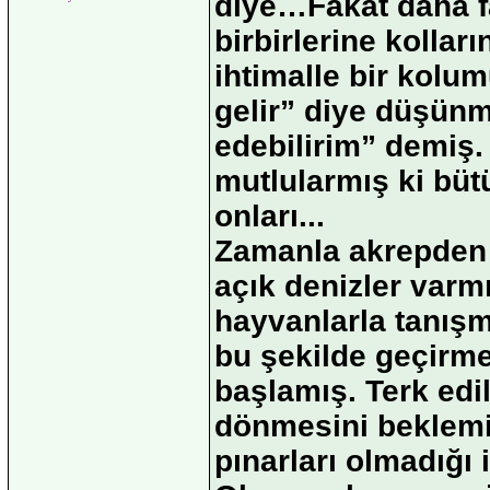
diye…Fakat daha f
birbirlerine kollar
ihtimalle bir kolum
gelir” diye düşünm
edebilirim” demiş. 
mutlularmış ki bü
onları...
Zamanla akrepden 
açık denizler varm
hayvanlarla tanışm
bu şekilde geçirm
başlamış. Terk edi
dönmesini beklemi
pınarları olmadığı 