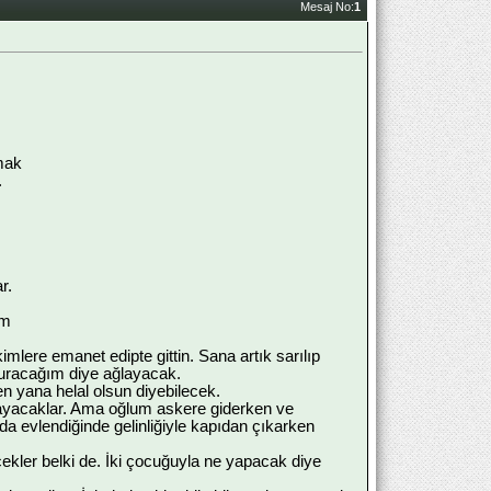
Mesaj No:
1
mak
.
r.
im
mlere emanet edipte gittin. Sana artık sarılıp
kuracağım diye ağlayacak.
n yana helal olsun diyebilecek.
ayacaklar. Ama oğlum askere giderken ve
 evlendiğinde gelinliğiyle kapıdan çıkarken
kler belki de. İki çocuğuyla ne yapacak diye