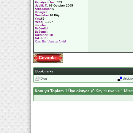
Papatyam No
:
553
Üyelik T.
:
07 October 2005
Arkadaşları
:0
Cinsiyet:
Memleket:
10.Köy
Yaş:
65
Mesaj:
1.867
Konular:
Beğenildi:
Beğendi:
Takdirleri:10
Takdir Et:
Konu Bu Üyemize Aittir!
Bookmarks
Digg
del.ici
Konuyu Toplam 1 Üye okuyor.
(0 Kayıtlı üye ve 1 Misaf