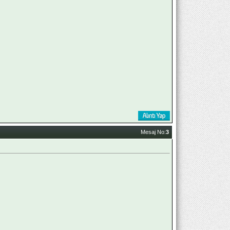
Mesaj No:
3