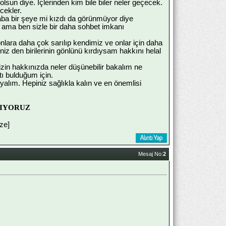
 olsun diye. İçlerinden kim bile biler neler geçecek.
cekler.
aba bir şeye mi kızdı da görünmüyor diye
 ama ben sizle bir daha sohbet imkanı
onlara daha çok sarılıp kendimiz ve onlar için daha
iz den birilerinin gönlünü kırdıysam hakkını helal
sizin hakkınızda neler düşünebilir bakalım ne
ı bulduğum için.
lım. Hepiniz sağlıkla kalın ve en önemlisi
ŞIYORUZ
ize]
Mesaj No:
2