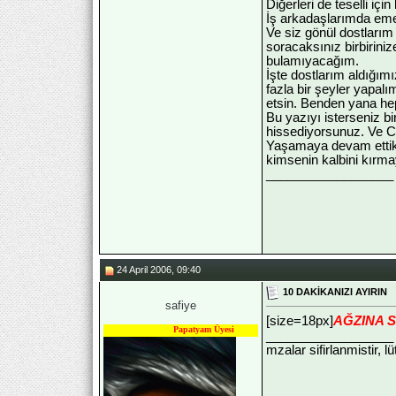
Diğerleri de teselli içi
İş arkadaşlarımda emek
Ve siz gönül dostlarım
soracaksınız birbirini
bulamıyacağım.
İşte dostlarım aldığımı
fazla bir şeyler yapal
etsin. Benden yana hep
Bu yazıyı isterseniz b
hissediyorsunuz. Ve Ca
Yaşamaya devam ettikçe
kimsenin kalbini kırma
__________________
24 April 2006, 09:40
10 DAKİKANIZI AYIRIN
safiye
[size=18px]
AĞZINA SA
Papatyam Üyesi
__________________
mzalar sifirlanmistir, l