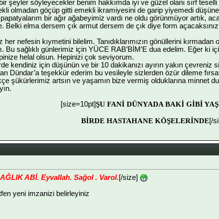
n bir şeyler söyleyecekler benim hakkımda iyi ve güzel olanı sırf teselli
li olmadan göçüp gitti emekli ikramiyesini de garip yiyemedi düşüne
 papatyalarım bir ağır ağabeyimiz vardı ne oldu görünmüyor artık, ac
ze. Belki elma dersem çık armut dersem de çık diye form açacaksınız
z her nefesin kıymetini bilelim. Tanıdıklarımızın gönüllerini kırmadan 
ım. Bu sağlıklı günlerimiz için YÜCE RAB’BİM’E dua edelim. Eğer ki için
inize helal olsun. Hepinizi çok seviyorum.
irde kendiniz için düşünün ve bir 10 dakikanızı ayırın yakın çevreniz 
n Dündar’a teşekkür ederim bu vesileyle sizlerden özür dileme fırsat
 şükürlerimiz artsın ve yaşamın bize vermiş olduklarına minnet duya
yın.
[size=10pt]
ŞU FANİ DÜNYADA BAKİ GİBİ YA
BİRDE HASTAHANE KÖŞELERİNDE
[/s
ĞLIK ABİ. Eyvallah. Sağol . Varol.
[/size]
ütfen yeni imzanizi belirleyiniz