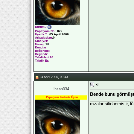
Durumu
:
Papatyam No
:
822
Üyelik T.
:
05 April 2006
Arkadaşları
:0
Cinsiyet:
Mesaj:
10
Konular:
Beğenildi:
Beğendi:
Takdirleri:10
Takdir Et:
24 April 2006, 09:43
xl
ihsan034
Bende bunu görmüştüm
Papatyam Kıdemli Üyesi
__________________
mzalar sifirlanmistir, l