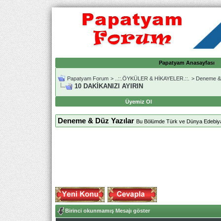
Papatyam Anasayfası
Papatyam Forum
>
..::.ÖYKÜLER & HİKAYELER.::.
>
Deneme & 
10 DAKİKANIZI AYIRIN
Üyemiz Ol
Deneme & Düz Yazılar
Bu Bölümde Türk ve Dünya Edebiyatı
Birinci okunmamış Mesajı göster