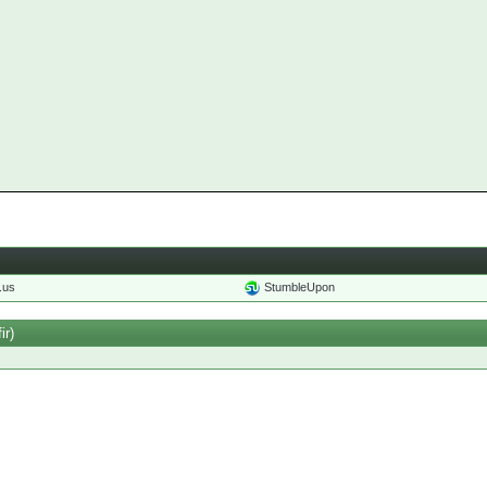
o.us
StumbleUpon
ir)