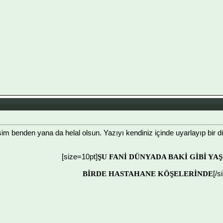
im benden yana da helal olsun. Yazıyı kendiniz içinde uyarlayıp bir d
[size=10pt]
ŞU FANİ DÜNYADA BAKİ GİBİ YA
BİRDE HASTAHANE KÖŞELERİNDE
[/s