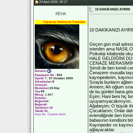
24 April 2006, 09:17
10 DAKİKANIZI AYIRIN
REHA
Papatyam Medineweb Emekdarı
10 DAKİKANIZI AYIR
Geçen gün mail adresi
isterdim ama NASIL
Psikolojı kitabınd
HALE GELDİĞİNİ DÜ
CENAZE MERASİMİNİ D
Şimdi de ben kendi c
Durumu
:
Cenazem musalla taşı
Papatyam No
:
553
kayınpederim, kayınval
Üyelik T.
:
07 October 2005
Sırayla bunların ağlama
Arkadaşları
:0
Cinsiyet:
Annem; Ah oğlum sıramı
Memleket:
10.Köy
de bu günleri bana gö
Yaş:
65
Mesaj:
1.867
Eşim; Hani beni hiç bı
Konular:
uyuyamıyacakmıyım. Sa
Beğenildi:
Beğendi:
Ağabeyim; O büyük ihti
Takdirleri:10
Çocuklarım; Onlar dah
Takdir Et:
Konu Bu Üyemize Aittir!
evlendiğinde ben kimin
babasının kendisini bö
Kayınpeder ve kayınval
ağlayacaklar.