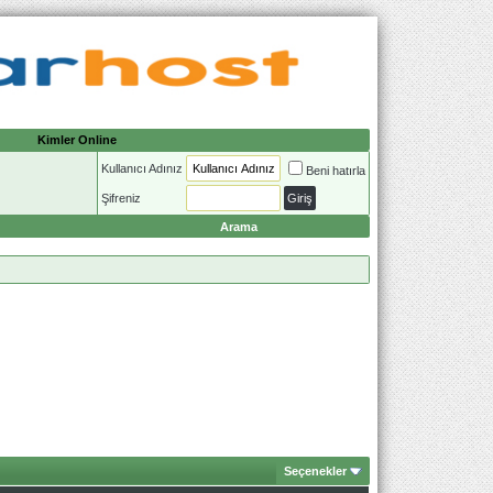
Kimler Online
Kullanıcı Adınız
Beni hatırla
Şifreniz
Arama
Seçenekler