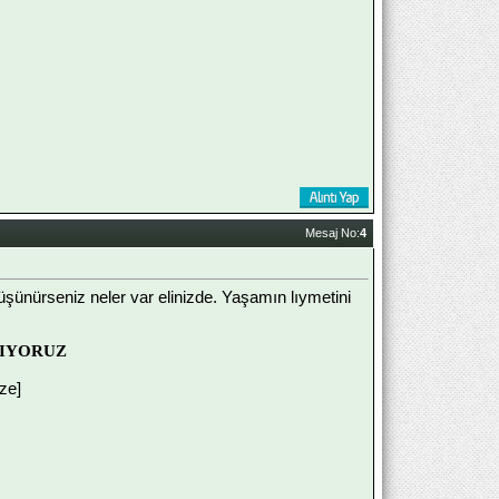
Mesaj No:
4
üşünürseniz neler var elinizde. Yaşamın lıymetini
ŞIYORUZ
ize]