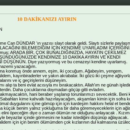
10 DAKİKANIZI AYIRIN
IN
me Can DÜNDAR ’ın yazısı slayt olarak geldi. Slaytı sizlerle paylaş
 OLACAĞINI BİLEMEDİĞİM İÇİN KENDİME UYARLADIM İÇERİĞİNİ
a okumuş; ARADA BİR, ÇOK BUNALDIĞINIZDA, HAYATIN ÇEKİLMEZ
ŞÜNDÜĞÜNÜZDE KENDİNİZE 10 DAKİKA AYIRIN VE KENDİ
ÜŞÜNÜN. Diye yazıyormuş ve bu cenazeyi kendine uyarlamış.
enazemi yazacağım.
na konmuş önde annem, eşim, iki çocuğum. Ağabeyim, yengem,
idem, kayınbiraderler ve yakın akrabalar. İki gözü iki çeşme ağlıyorla
larını ve iç geçirişlerini düşüneyim.
 alıp ta beni evlat acısıyla mı bırakacaktın. Allah’ım ne günah işled
sterdin. Daha çocuklarına doymadan göçüp gitti evladım.
rakmayacaktın, hani beraber yaşlanıp torunlarımızı sevecektik. Beni ki
bahları kime kahvaltı hazırlayacağım, akşamları kimin için sofra 
mal duygularını içine gömüp için için kardeşim hakkını helal et bende
a küçük benim yalnız yokluğuma bir daha göremeyeceklerin için ağl
 elini öpeceğim diye o zaman ölümün ne olduğunu anlayacak . Kızımda
yle beyazlar içinde görmesini ne kadar istediğini düşünüp ağlayacak.
idem için için benim ölümümden çok kızlarının dul kalmasına üzülece