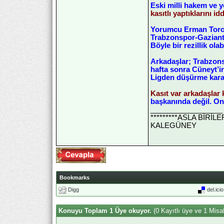
Eski milli hakem ve
kasıtlı yaptıklarını idd
Yorumcu Erman Toroğl
Trabzonspor-Gaziante
Böyle bir rezillik olab
Arkadaşlar; Trabzons
hafta sonra Cüneyt’i
Ligden düşürme karar
Kasıt var arkadaşlar k
başkanında değil. Onu
__________________
*********ASLA BİRİ
KALEGÜNEY
Bookmarks
Digg
del.ici
Konuyu Toplam 1 Üye okuyor.
(0 Kayıtlı üye ve 1 Misaf