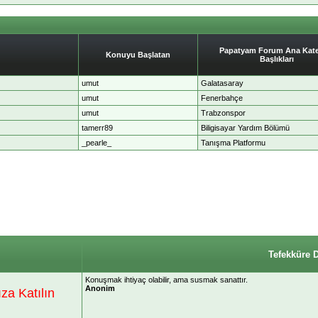
Papatyam Forum Ana Kate
Konuyu Başlatan
Başlıkları
umut
Galatasaray
umut
Fenerbahçe
umut
Trabzonspor
tamerr89
Biligisayar Yardım Bölümü
_pearle_
Tanışma Platformu
Tefekküre 
Konuşmak ihtiyaç olabilir, ama susmak sanattır.
Anonim
a Katılın