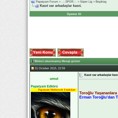
Papatyam Forum
>
..::.SPOR.::.
>
Süper Lig
>
Beşiktaş
Kasıt var arkadaşlar kasıt.
Üyemiz Ol
Birinci okunmamış Mesajı göster
31 October 2015, 22:59
Kasıt var arkadaşlar kası
umut
Papatyam Editörü
Papatyam Medineweb Emekdarı
Toroğlu Yaşananlara
Erman Toroğlu'dan T