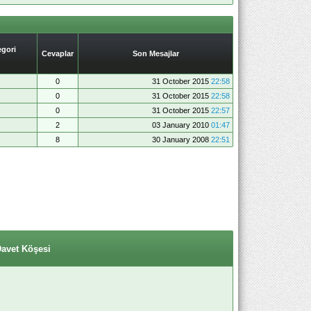
gori
Cevaplar
Son Mesajlar
0
31 October 2015
22:58
0
31 October 2015
22:58
0
31 October 2015
22:57
2
03 January 2010
01:47
8
30 January 2008
22:51
Davet Köşesi