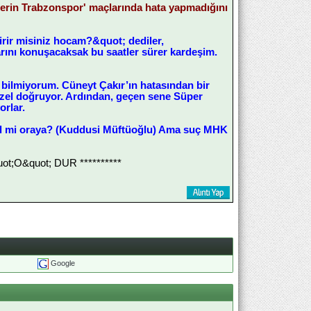
erin Trabzonspor' maçlarında hata yapmadığını
rir misiniz hocam?&quot; dediler,
rını konuşacaksak bu saatler sürer kardeşim.
 bilmiyorum. Cüneyt Çakır’ın hatasından bir
üzel doğruyor. Ardından, geçen sene Süper
rlar.
ğil mi oraya? (Kuddusi Müftüoğlu) Ama suç MHK
;O&quot; DUR **********
Google