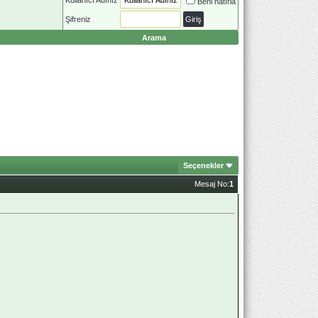
Beni hatırla
Şifreniz
Arama
Seçenekler
Mesaj No:
1