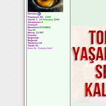
Durumu
:
Papatyam No
:
1242
Üyelik T.
:
19 February 2008
Arkadaşları
:0
Cinsiyet:
Memleket:
İSTANBUL
Yaş:
64
Mesaj:
13.567
Konular:
Beğenildi:
Beğendi:
Takdirleri:10
Takdir Et:
Konu Bu Üyemize Aittir!