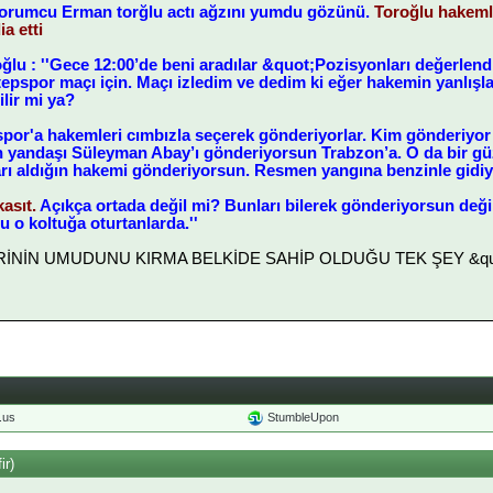
 yorumcu Erman torğlu actı ağzını yumdu gözünü.
Toroğlu hakeml
ia etti
u : ''Gece 12:00’de beni aradılar &quot;Pozisyonları değerlendi
pspor maçı için. Maçı izledim ve dedim ki eğer hakemin yanlışla
ilir mi ya?
por'a hakemleri cımbızla seçerek gönderiyorlar. Kim gönderiyor
n yandaşı Süleyman Abay’ı gönderiyorsun Trabzon’a. O da bir g
ı aldığın hakemi gönderiyorsun. Resmen yangına benzinle gidiyo
asıt.
Açıkça ortada değil mi? Bunları bilerek gönderiyorsun de
 o koltuğa oturtanlarda.''
LERİNİN UMUDUNU KIRMA BELKİDE SAHİP OLDUĞU TEK ŞEY &quot
o.us
StumbleUpon
ir)