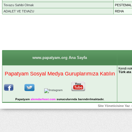
Tevazu Sahibi Olmak
PESTEMAL
ADALET VE TEVAZU
REHA
www.papatyam.org Ana Sayfa
Kendi nok
Türk ata
Papatyam Sosyal Medya Guruplarımıza Katılın
Papatyam
alemdarhost
.com
sunucularında barındırılmaktadır.
Site Yöneticisine Yaz