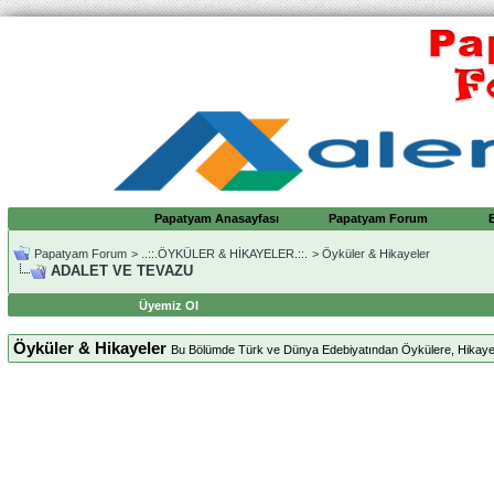
Papatyam Anasayfası
Papatyam Forum
Papatyam Forum
>
..::.ÖYKÜLER & HİKAYELER.::.
>
Öyküler & Hikayeler
ADALET VE TEVAZU
Üyemiz Ol
Öyküler & Hikayeler
Bu Bölümde Türk ve Dünya Edebiyatından Öykülere, Hikayelere