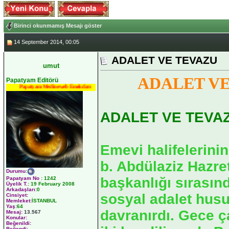
Birinci okunmamış Mesajı göster
14 September 2014, 00:05
ADALET VE TEVAZU
umut
ADALET VE
Papatyam Editörü
Papatyam Medineweb Emekdarı
ADALET VE TEVA
Emevi halifelerin
b. Abdülaziz Hazret
Durumu
:
başkanlığı sırasın
Papatyam No
:
1242
Üyelik T.
:
19 February 2008
Arkadaşları
:0
sosyal adalet husu
Cinsiyet:
Memleket:
İSTANBUL
Yaş:
64
davranırdı. Gece ça
Mesaj:
13.567
Konular:
Beğenildi:
Beğendi: