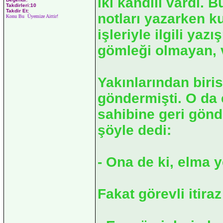
iki kandili vardı. B
Takdirleri:10
Takdir Et:
notları yazarken ku
Konu Bu Üyemize Aittir!
işleriyle ilgili yaz
gömleği olmayan, va
Yakınlarından biri
göndermişti. O da 
sahibine geri gönd
şöyle dedi:
- Ona de ki, elma y
Fakat görevli itira