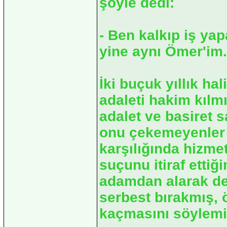
şöyle dedi:
- Ben kalkıp iş ya
yine aynı Ömer'im.
İki buçuk yıllık h
adaleti hakim kılmı
adalet ve basiret s
onu çekemeyenler t
karşılığında hizmet
suçunu itiraf ettiğ
adamdan alarak de
serbest bırakmış, 
kaçmasını söylemiş