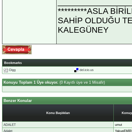
_______________
*********ASLA Bİ
SAHİP OLDUĞU TEK 
KALEGÜNEY
Bookmarks
Digg
del.icio.us
Konuyu Toplam 1 Üye okuyor.
(0 Kayıtlı üye ve 1 Misafir)
Benzer Konular
Konu Başlıkları
Konuy
ADALET
umut
Adalet
YakupEMİR