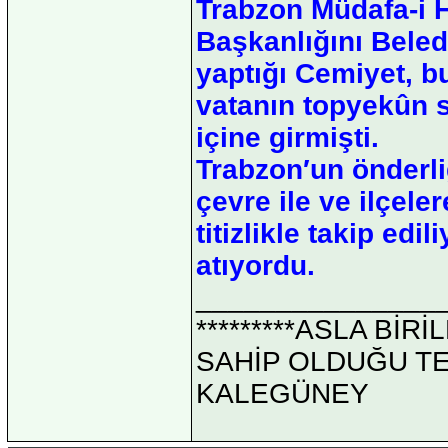
Trabzon Müdafa-i 
Başkanlığını Bele
yaptığı Cemiyet, b
vatanın topyekûn 
içine girmişti.
Trabzon′un önderliğ
çevre ile ve ilçele
titizlikle takip edi
atıyordu.
_______________
*********ASLA Bİ
SAHİP OLDUĞU TEK 
KALEGÜNEY