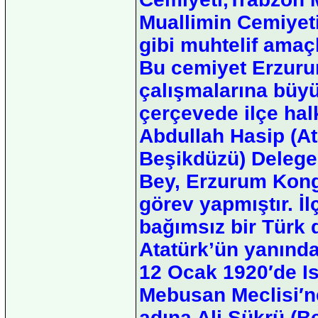
Muallimin Cemiyeti
gibi muhtelif amaçl
Bu cemiyet Erzuru
çalışmalarına büy
çerçevede ilçe halk
Abdullah Hasip (A
Beşikdüzü) Deleges
Bey, Erzurum Kongr
görev yapmıştır. İl
bağımsız bir Türk 
Atatürk’ün yanında 
12 Ocak 1920′de I
Mebusan Meclisi′n
adına Ali Şükrü (B