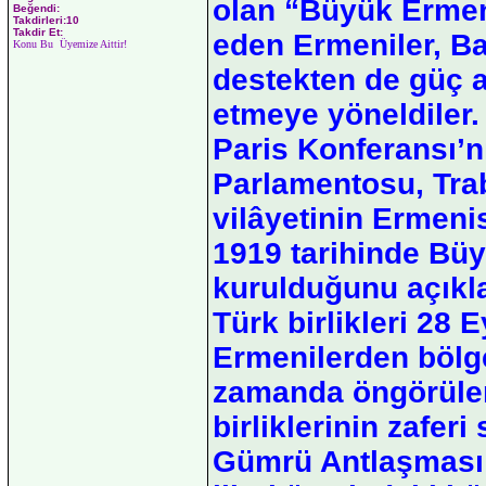
olan “Büyük Ermeni
Beğendi:
Takdirleri:10
Takdir Et:
eden Ermeniler, B
Konu Bu Üyemize Aittir!
destekten de güç 
etmeye yöneldiler.
Paris Konferansı’n
Parlamentosu, Tra
vilâyetinin Ermenist
1919 tarihinde Bü
kurulduğunu açıkl
Türk birlikleri 28 
Ermenilerden bölg
zamanda öngörülen
birliklerinin zafer
Gümrü Antlaşması 