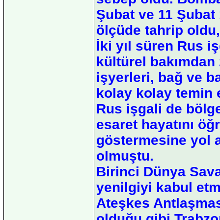
Şubat ve 11 Şubat
ölçüde tahrip oldu,
İki yıl süren Rus i
kültürel bakımdan z
işyerleri, bağ ve b
kolay kolay temin 
Rus işgali de bölg
esaret hayatını öğ
göstermesine yol 
olmuştu.
Birinci Dünya Sava
yenilgiyi kabul e
Ateşkes Antlaşması
olduğu gibi Trabzo