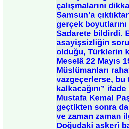
çalışmalarını dikka
Samsun’a çıktıkta
gerçek boyutlarını 
Sadarete bildirdi. 
asayişsizliğin so
olduğu, Türklerin k
Meselâ 22 Mayıs 19
Müslümanları raha
vazgeçerlerse, bu 
kalkacağını” ifade 
Mustafa Kemal Paşa
geçtikten sonra da 
ve zaman zaman ilgi
Doğudaki askerî baş