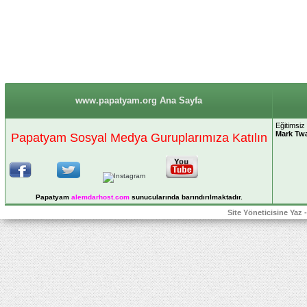
www.papatyam.org Ana Sayfa
Eğitimsiz
Mark Tw
Papatyam Sosyal Medya Guruplarımıza Katılın
Papatyam
alemdarhost
.com
sunucularında barındırılmaktadır.
Site Yöneticisine Yaz