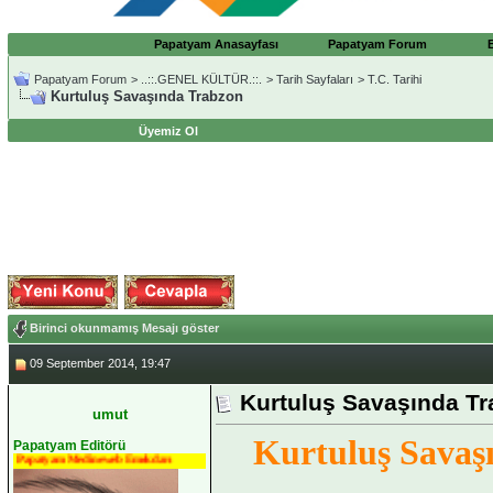
Papatyam Anasayfası
Papatyam Forum
Papatyam Forum
>
..::.GENEL KÜLTÜR.::.
>
Tarih Sayfaları
>
T.C. Tarihi
Kurtuluş Savaşında Trabzon
Üyemiz Ol
Birinci okunmamış Mesajı göster
09 September 2014, 19:47
Kurtuluş Savaşında T
umut
Kurtuluş Savaş
Papatyam Editörü
Papatyam Medineweb Emekdarı