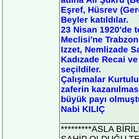
Eşref, Hüsrev (Ger
Beyler katıldılar.
23 Nisan 1920′de t
Meclisi′ne Trabzon
Izzet, Nemlizade S
Kadızade Recai ve
seçildiler.
Çalışmalar Kurtul
zaferin kazanılmas
büyük payı olmuşt
Nabi KILIÇ
_______________
*********ASLA Bİ
SAHİP OLDUĞU TEK 