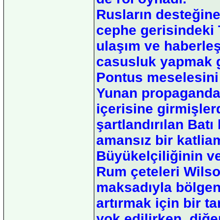
Rusların desteğin
cephe gerisindeki 
ulaşım ve haberle
casusluk yapmak g
Pontus meselesini
Yunan propaganda 
içerisine girmişler
şartlandırılan Bat
amansız bir katlia
Büyükelçiliğinin ve
Rum çeteleri Wils
maksadıyla bölgeni
artırmak için bir t
yok edilirken, diğ