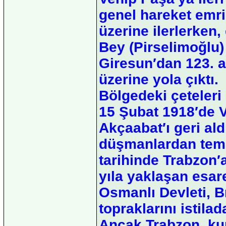
genel hareket emri
üzerine ilerlerken
Bey (Pirselimoğlu
Giresun′dan 123. a
üzerine yola çıktı.
Bölgedeki çeteleri 
15 Şubat 1918′de V
Akçaabat′ı geri ald
düşmanlardan temiz
tarihinde Trabzon′
yıla yaklaşan esare
Osmanlı Devleti, B
topraklarını istilad
Ancak Trabzon, kur