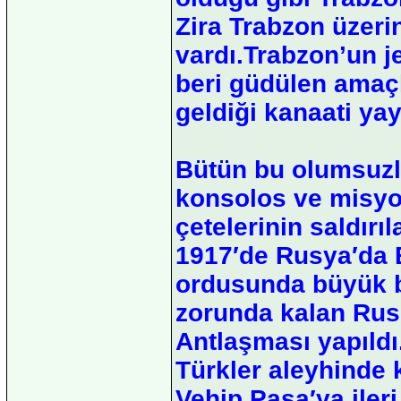
Zira Trabzon üzer
vardı.Trabzon’un j
beri güdülen amaçl
geldiği kanaati yay
Bütün bu olumsuzlu
konsolos ve misyo
çetelerinin saldırıl
1917′de Rusya′da B
ordusunda büyük bi
zorunda kalan Rusl
Antlaşması yapıld
Türkler aleyhinde 
Vehip Paşa′ya ileri