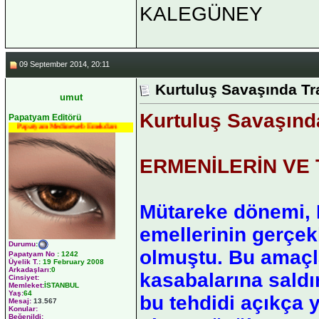
KALEGÜNEY
09 September 2014, 20:11
Kurtuluş Savaşında T
umut
Kurtuluş Savaşınd
Papatyam Editörü
Papatyam Medineweb Emekdarı
ERMENİLERİN VE
Mütareke dönemi, 
emellerinin gerçe
Durumu
:
olmuştu. Bu amaçl
Papatyam No
:
1242
Üyelik T.
:
19 February 2008
Arkadaşları
:0
kasabalarına saldı
Cinsiyet:
Memleket:
İSTANBUL
Yaş:
64
bu tehdidi açıkça 
Mesaj:
13.567
Konular:
Beğenildi: