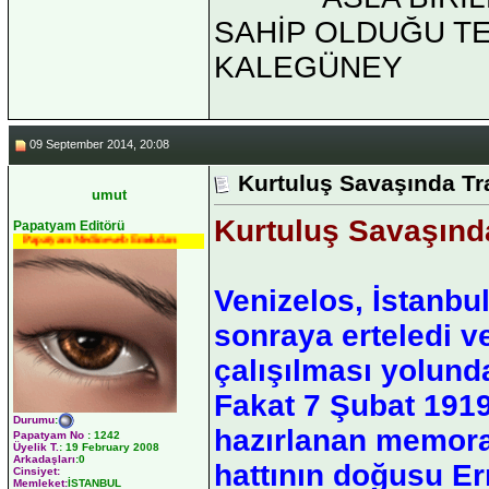
SAHİP OLDUĞU TEK 
KALEGÜNEY
09 September 2014, 20:08
Kurtuluş Savaşında T
umut
Kurtuluş Savaşınd
Papatyam Editörü
Papatyam Medineweb Emekdarı
Venizelos, İstanbu
sonraya erteledi ve
çalışılması yolunda
Fakat 7 Şubat 1919 
Durumu
:
hazırlanan memor
Papatyam No
:
1242
Üyelik T.
:
19 February 2008
Arkadaşları
:0
hattının doğusu Er
Cinsiyet:
Memleket:
İSTANBUL