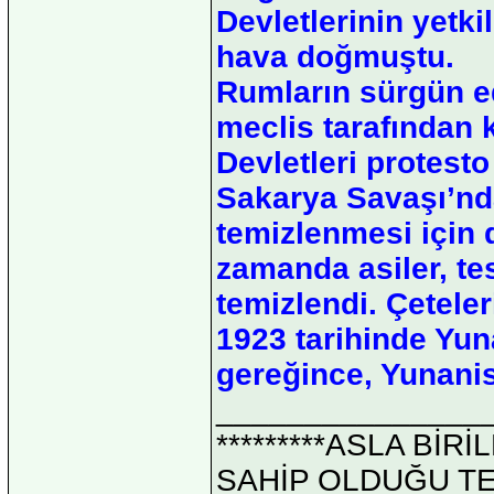
Devletlerinin yetki
hava doğmuştu.
Rumların sürgün ed
meclis tarafından ka
Devletleri protesto
Sakarya Savaşı’nd
temizlenmesi için d
zamanda asiler, t
temizlendi. Çetele
1923 tarihinde Yun
gereğince, Yunanis
_______________
*********ASLA Bİ
SAHİP OLDUĞU TEK 