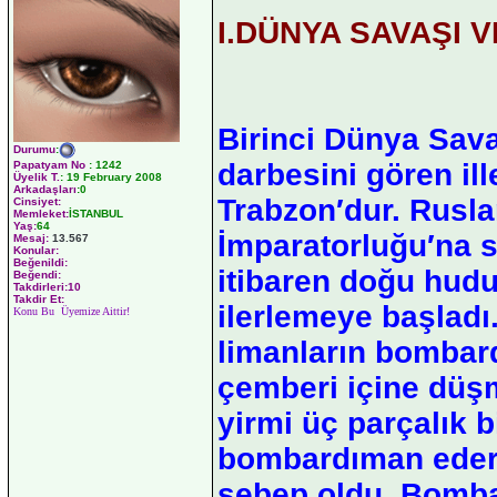
I.DÜNYA SAVAŞI 
Birinci Dünya Sava
Durumu
:
darbesini gören ill
Papatyam No
:
1242
Üyelik T.
:
19 February 2008
Arkadaşları
:0
Trabzon′dur. Rusl
Cinsiyet:
Memleket:
İSTANBUL
Yaş:
64
İmparatorluğu′na s
Mesaj:
13.567
Konular:
Beğenildi:
itibaren doğu hudu
Beğendi:
Takdirleri:10
Takdir Et:
ilerlemeye başladı
Konu Bu Üyemize Aittir!
limanların bombar
çemberi içine düş
yirmi üç parçalık 
bombardıman edere
sebep oldu. Bombar