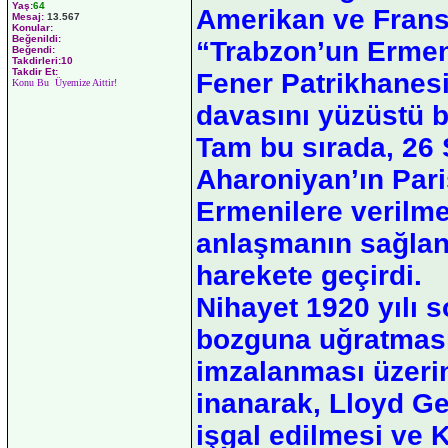
Yaş:
64
Amerikan ve Fransı
Mesaj:
13.567
Konular:
Beğenildi:
“Trabzon’un Ermeni
Beğendi:
Takdirleri:10
Takdir Et:
Fener Patrikhanes
Konu Bu Üyemize Aittir!
davasını yüzüstü bı
Tam bu sırada, 26
Aharoniyan’ın Par
Ermenilere verilme
anlaşmanın sağland
harekete geçirdi.
Nihayet 1920 yılı 
bozguna uğratması
imzalanması üzerin
inanarak, Lloyd Ge
işgal edilmesi ve 