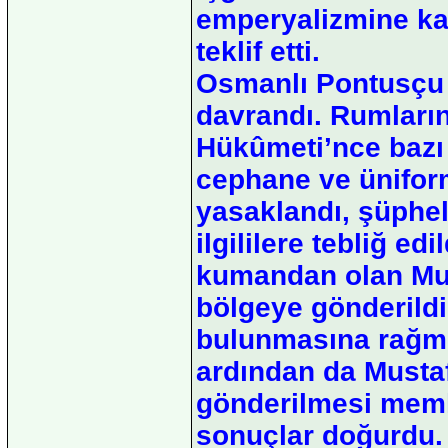
emperyalizmine kar
teklif etti.
Osmanlı Pontusçu f
davrandı. Rumların
Hükûmeti’nce bazı 
cephane ve ünifo
yasaklandı, şüpheli
ilgililere tebliğ edi
kumandan olan Mus
bölgeye gönderildi
bulunmasına rağme
ardından da Musta
gönderilmesi meml
sonuçlar doğurdu.