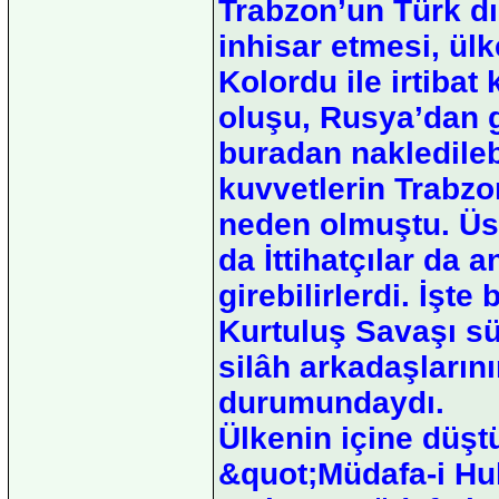
Trabzon’un Türk dı
inhisar etmesi, ülk
Kolordu ile irtibat
oluşu, Rusya’dan 
buradan nakledileb
kuvvetlerin Trabzo
neden olmuştu. Üste
da İttihatçılar da
girebilirlerdi. İşt
Kurtuluş Savaşı s
silâh arkadaşlarının
durumundaydı.
Ülkenin içine düşt
&quot;Müdafa-i Hu