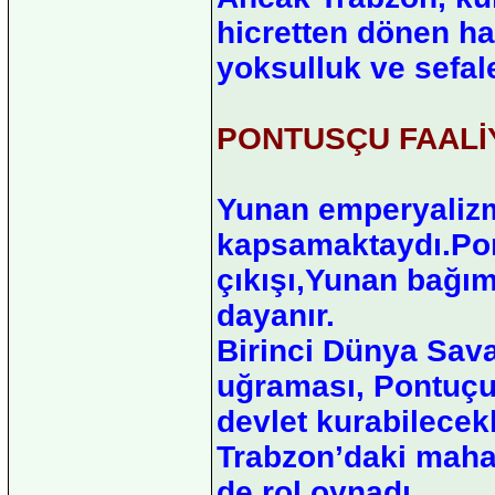
hicretten dönen h
yoksulluk ve sefal
PONTUSÇU FAALİ
Yunan emperyalizm
kapsamaktaydı.Pont
çıkışı,Yunan bağıms
dayanır.
Birinci Dünya Sava
uğraması, Pontuçula
devlet kurabilecek
Trabzon’daki maha
de rol oynadı.