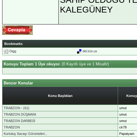
KALEGÜNEY
Bookmarks
Digg
del.icio.us
Konuyu Toplam 1 Üye okuyor.
(0 Kayıtlı üye ve 1 Misafir)
Benzer Konular
Konu Başlıkları
Konuy
TRABZON-- (61)
umut
TRABZON DÜŞMANI
umut
TRABZON DARBESİ
umut
TRABZON
ck78
Kurtuluş Savaşı Görünteleri...
Papatyam