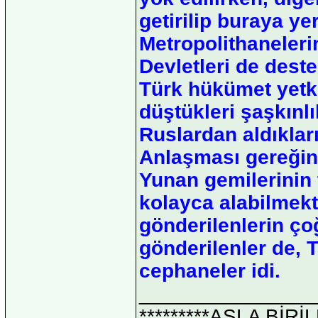
getirilip buraya ye
Metropolithanelerin 
Devletleri de dest
Türk hükümet yetkil
düştükleri şaşkınl
Ruslardan aldıklar
Anlaşması gereğinc
Yunan gemilerinin 
kolayca alabilmekt
gönderilenlerin ço
gönderilenler de, T
cephaneler idi.
_______________
*********ASLA Bİ