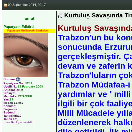
09 September 2014, 20:17
Kurtuluş Savaşında T
umut
Kurtuluş Savaşınd
Papatyam Editörü
Papatyam Medineweb Emekdarı
Trabzon′un bu konu
sonucunda Erzuru
gerçekleşmiştir. Ç
devam ve zaferin 
Trabzon′luların ço
Durumu
:
Trabzon Müdafaa-i 
Papatyam No
:
1242
Üyelik T.
:
19 February 2008
Arkadaşları
:0
yardımlar ve ′ mil
Cinsiyet:
Memleket:
İSTANBUL
Yaş:
64
ilgili bir çok faaliy
Mesaj:
13.567
Konular:
Beğenildi:
Milli Mücadele yıll
Beğendi:
Takdirleri:10
Takdir Et:
düzenlenerek halkı
Konu Bu Üyemize Aittir!
dile getirildi. İl