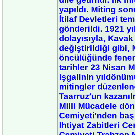
yapıldı. Miting so
İtilaf Devletleri te
gönderildi. 1921 yı
dolayısıyla, Kava
değiştirildiği gibi
öncülüğünde fener 
tarihler 23 Nisan M
işgalinin yıldönüm
mitingler düzenle
Taarruz′un kazanıl
Milli Mücadele dö
Cemiyeti′nden başk
Ihtiyat Zabitleri Ce
Cemiyeti,Trabzon 