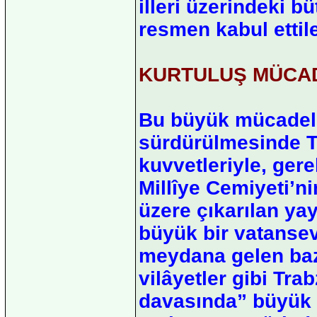
illeri üzerindeki b
resmen kabul ettile
KURTULUŞ MÜCA
Bu büyük mücadele
sürdürülmesinde Tr
kuvvetleriyle, ge
Millîye Cemiyeti’ni
üzere çıkarılan ya
büyük bir vatanseve
meydana gelen baz
vilâyetler gibi Trab
davasında” büyük z