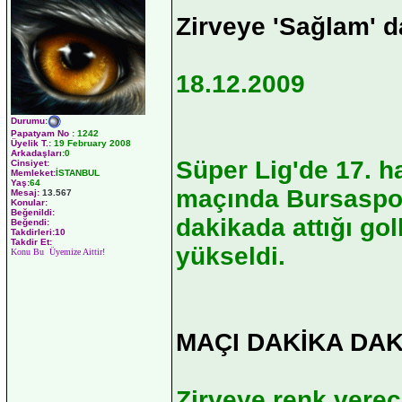
Zirveye 'Sağlam' d
18.12.2009
Durumu
:
Papatyam No
:
1242
Üyelik T.
:
19 February 2008
Arkadaşları
:0
Süper Lig'de 17. ha
Cinsiyet:
Memleket:
İSTANBUL
Yaş:
64
maçında Bursaspor,
Mesaj:
13.567
Konular:
Beğenildi:
dakikada attığı gol
Beğendi:
Takdirleri:10
Takdir Et:
yükseldi.
Konu Bu Üyemize Aittir!
MAÇI DAKİKA DAK
Zirveye renk vere