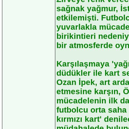
sağnak yağmur, İst
etkilemişti. Futbol
yuvarlakla mücadel
birikintieri nedeni
bir atmosferde oyn
Karşılaşmaya 'yağm
düdükler ile kart 
Ozan İpek, art arda 
etmesine karşın, Öz
mücadelenin ilk da
futbolcu orta saha
kırmızı kart' denil
müdahalede bulund