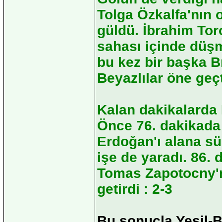
Tolga Özkalfa'nın o
güldü. İbrahim Tor
sahası içinde düşm
bu kez bir başka B
Beyazlılar öne geçt
Kalan dakikalarda 
Önce 76. dakikada 
Erdoğan'ı alana s
işe de yaradı. 86. 
Tomas Zapotocny'ni
getirdi : 2-3
Bu sonuçla Yeşil-Be