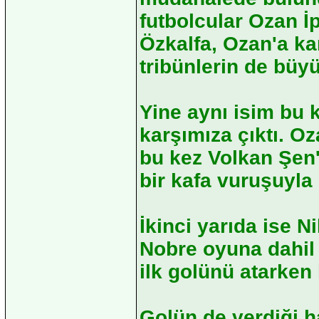
futbolcular Ozan İp
Özkalfa, Ozan'a ka
tribünlerin de büyü
Yine aynı isim bu k
karşımıza çıktı. O
bu kez Volkan Şen'
bir kafa vuruşuyla 
İkinci yarıda ise N
Nobre oyuna dahil 
ilk golünü atarken 
Golün de verdiği ha