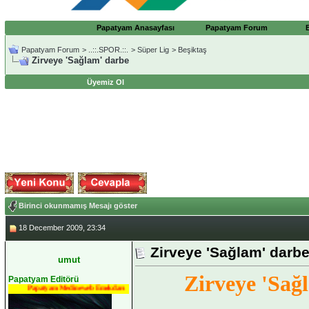
Papatyam Anasayfası
Papatyam Forum
Papatyam Forum
>
..::.SPOR.::.
>
Süper Lig
>
Beşiktaş
Zirveye 'Sağlam' darbe
Üyemiz Ol
Birinci okunmamış Mesajı göster
18 December 2009, 23:34
Zirveye 'Sağlam' darb
umut
Zirveye 'Sağ
Papatyam Editörü
Papatyam Medineweb Emekdarı