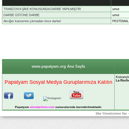
TRABZON’A ŞİKE KONUSUNDA DARBE YAPILMIŞTIR
umut
DARBE ÜSTÜNE DARBE
umut
Akciğer kanserine çıkmadan önce darbe!
PESTEMAL
www.papatyam.org Ana Sayfa
Kıskançlı
La Roch
Papatyam Sosyal Medya Guruplarımıza Katılın
Papatyam
alemdarhost
.com
sunucularında barındırılmaktadır.
Site Yöneticisine Yaz