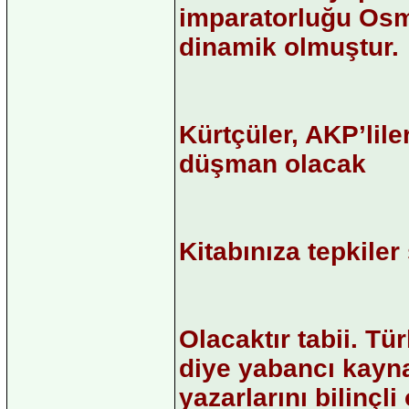
imparatorluğu Osma
dinamik olmuştur.
Kürtçüler, AKP’lil
düşman olacak
Kitabınıza tepkiler
Olacaktır tabii. T
diye yabancı kayna
yazarlarını bilinçl