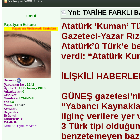
27 August 2009, 13:07
Ynt: TARİHE FARKLI B
umut
Atatürk ‘Kuman’ T
Papatyam Editörü
Papatyam Medineweb Emekdarı
Gazeteci-Yazar Rız
Atatürk’ü Türk’e b
verdi: “Atatürk K
İLİŞKİLİ HABERL
Durumu
:
Papatyam No
:
1242
Üyelik T.
:
19 February 2008
Arkadaşları
:0
GÜNEŞ gazetesi’nin
Cinsiyet:
Memleket:
İSTANBUL
Yaş:
64
“Yabancı Kaynaklar
Mesaj:
13.567
Konular:
Beğenildi:
ilginç verilere yer
Beğendi:
Takdirleri:10
Takdir Et:
3 Türk tipi olduğu
Konu Bu Üyemize Aittir!
benzetemeyen bazı 