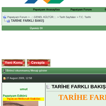
Papatyam Anasayfası
Papatyam Forum
Papatyam Forum
>
..::.GENEL KÜLTÜR.::.
>
Tarih Sayfaları
>
T.C. Tarihi
TARİHE FARKLI BAKIŞ
Üyemiz Ol
Birinci okunmamış Mesajı göster
27 August 2009, 12:58
TARİHE FARKLI BAKIŞ
umut
TARİHE FAR
Papatyam Editörü
Papatyam Medineweb Emekdarı