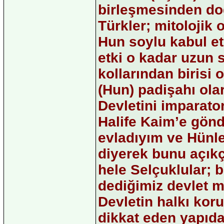
birleşmesinden doğ
Türkler; mitolojik 
Hun soylu kabul et
etki o kadar uzun 
kollarından birisi 
(Hun) padişahı ola
Devletini imparato
Halife Kaim’e gönd
evladıyım ve Hünl
diyerek bunu açıkç
hele Selçuklular; 
dediğimiz devlet mo
Devletin halkı kor
dikkat eden yapıda