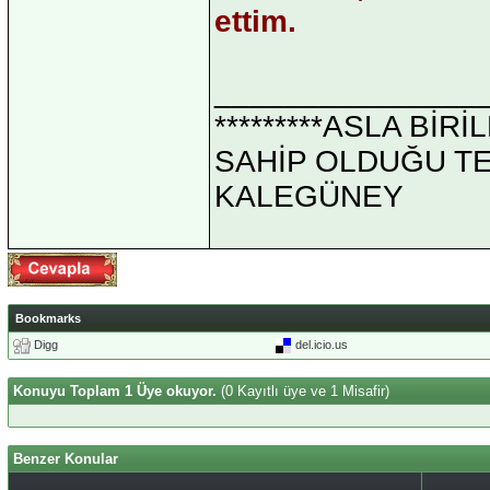
ettim.
_______________
*********ASLA Bİ
SAHİP OLDUĞU TEK 
KALEGÜNEY
Bookmarks
Digg
del.icio.us
Konuyu Toplam 1 Üye okuyor.
(0 Kayıtlı üye ve 1 Misafir)
Benzer Konular