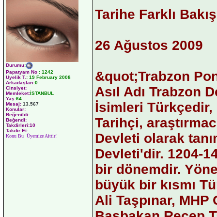
Tarihe Farklı Bakış!
26 Ağustos 2009
Durumu
:
&quot;Trabzon Pon
Papatyam No
:
1242
Üyelik T.
:
19 February 2008
Arkadaşları
:0
Asıl Adı Trabzon De
Cinsiyet:
Memleket:
İSTANBUL
Yaş:
64
İsimleri Türkçedir
Mesaj:
13.567
Konular:
Beğenildi:
Tarihçi, araştırma
Beğendi:
Takdirleri:10
Takdir Et:
Devleti olarak tan
Konu Bu Üyemize Aittir!
Devleti'dir. 1204-14
bir dönemdir. Yönet
büyük bir kısmı Tür
Ali Taşpınar, MHP 
Başbakan Recep T