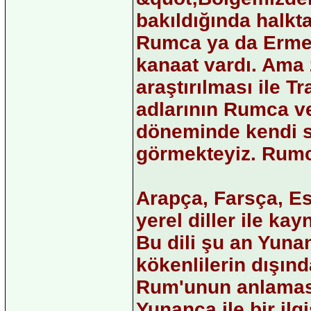
bakıldığında halkt
Rumca ya da Ermen
kanaat vardı. Ama 
araştırılması ile 
adlarının Rumca v
döneminde kendi s
görmekteyiz. Rumca
Arapça, Farsça, Es
yerel diller ile ka
Bu dili şu an Yun
kökenlilerin dışınd
Rum'unun anlaması
Yunanca ile bir ilg