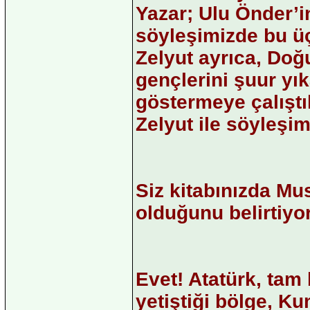
Yazar; Ulu Önder’
söyleşimizde bu üç T
Zelyut ayrıca, Doğ
gençlerini şuur yı
göstermeye çalıştık
Zelyut ile söyleşi
Siz kitabınızda M
olduğunu belirtiy
Evet! Atatürk, ta
yetiştiği bölge, Ku