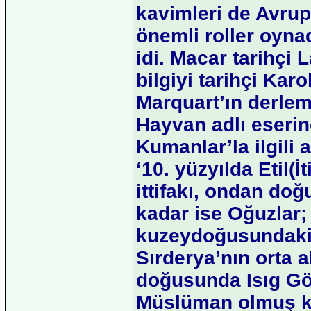
kavimleri de Avrup
önemli roller oyna
idi. Macar tarihçi 
bilgiyi tarihçi Ka
Marquart’ın derlem
Hayvan adlı eserin
Kumanlar’la ilgili 
‘10. yüzyılda Etil(
ittifakı, ondan doğ
kadar ise Oğuzlar;
kuzeydoğusundaki K
Sırderya’nın orta 
doğusunda Isıg Göl
Müslüman olmuş kı