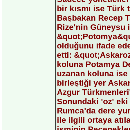
bir kısmı ise Türk 
Başbakan Recep Ta
Rize'nin Güneysu i
&quot;Potomya&quot; 
olduğunu ifade ed
etti: &quot;Askaro
koluna Potamya De
uzanan koluna ise 
birleştiği yer Ask
Azgur Türkmenleri'
Sonundaki 'oz' eki
Rumca'da dere yur
ile ilgili ortaya a
isminin Peçenekle