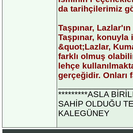
da tarihçilerimiz 
Taşpınar, Lazlar'ın
Taşpınar, konuyla 
&quot;Lazlar, Kuma
farklı olmuş olabil
lehçe kullanılmakt
gerçeğidir. Onları
_______________
*********ASLA Bİ
SAHİP OLDUĞU TEK 
KALEGÜNEY