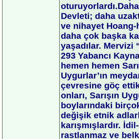
oturuyorlardı.Dah
Devleti; daha uzak
ve nihayet Hoang-
daha çok başka ka
yaşadılar. Mervizi
293 Yabancı Kaynak
hemen hemen Sarı Uy
Uygurlar’ın meydan
çevresine göç ettik
onları, Sarışın Uyg
boylarındaki birço
değişik etnik adla
karışmışlardır. İd
rastlanmaz ve belk