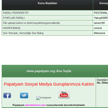
Konu Başlıkları
Konuy
FARKLI PERSPEKTİF
PESTEMAL
FİYATLAR FARKLI
YakupEMİR
File upload islemi ve farkli kaydetme(güncellendi)
tamerr89
HAYATA BAKIŞ
sensei
Son Yolculuk, Sensizliğe Son Bakiş
Mekansiz
www.papatyam.org Ana Sayfa
İnandığın
Hz. Öme
Papatyam Sosyal Medya Guruplarımıza Katılın
Papatyam
alemdarhost
.com
sunucularında barındırılmaktadır.