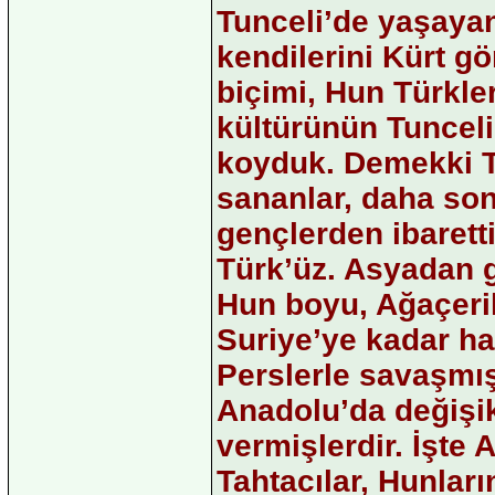
Tunceli’de yaşayan 
kendilerini Kürt g
biçimi, Hun Türkle
kültürünün Tunceli
koyduk. Demekki T
sananlar, daha son
gençlerden ibaretti
Türk’üz. Asyadan g
Hun boyu, Ağaçerile
Suriye’ye kadar hak
Perslerle savaşmış
Anadolu’da değişik
vermişlerdir. İşte 
Tahtacılar, Hunların