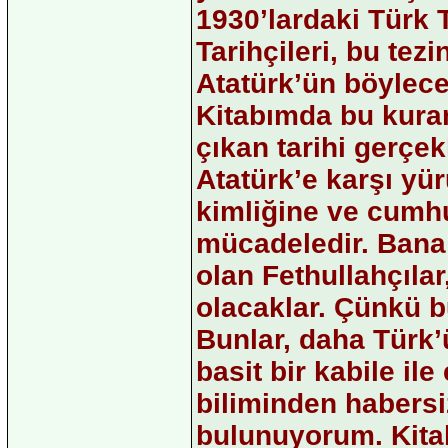
1930’lardaki Türk 
Tarihçileri, bu te
Atatürk’ün böylece
Kitabımda bu kura
çıkan tarihi gerçek
Atatürk’e karşı yü
kimliğine ve cumhu
mücadeledir. Bana
olan Fethullahçıla
olacaklar. Çünkü b
Bunlar, daha Türk’
basit bir kabile il
biliminden habersi
bulunuyorum. Kitab