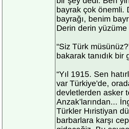
bir şey dedi. Ben yi
bayrak çok önemli. 
bayrağı, benim bayra
Derin derin yüzüme b
“Siz Türk müsünüz?” 
bakarak tanıdık bir 
“Yıl 1915. Sen hatır
var Türkiye'de, ora
devletlerden asker t
Anzak’larından... İng
Türkler Hıristiyan d
barbarlara karşı ce