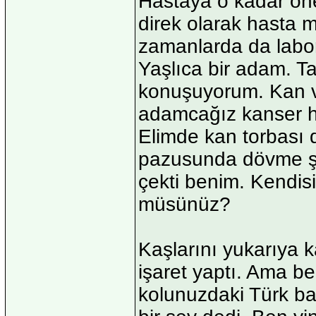
Hastaya o kadar öne
direk olarak hasta m
zamanlarda da labor
Yaşlıca bir adam. T
konuşuyorum. Kan v
adamcağız kanser ha
Elimde kan torbası d
pazusunda dövme şek
çekti benim. Kendi
müsünüz?
Kaşlarını yukarıya 
işaret yaptı. Ama b
kolunuzdaki Türk ba