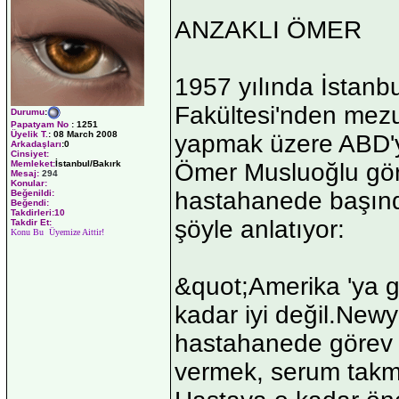
ANZAKLI ÖMER
1957 yılında İstanbu
Fakültesi'nden mezu
Durumu
:
Papatyam No
:
1251
Üyelik T.
:
08 March 2008
yapmak üzere ABD'y
Arkadaşları
:0
Cinsiyet:
Memleket:
İstanbul/Bakırk
Ömer Musluoğlu gör
Mesaj:
294
Konular:
hastahanede başınd
Beğenildi:
Beğendi:
Takdirleri:10
şöyle anlatıyor:
Takdir Et:
Konu Bu Üyemize Aittir!
&quot;Amerika 'ya git
kadar iyi değil.Newy
hastahanede görev 
vermek, serum takmak