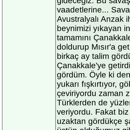
gideceğiz. Bu savaş 
vaadetlerine... Sava
Avustralyalı Anzak 
beynimizi yıkayan ing
tamamını Çanakkale'
doldurup Mısır'a get
birkaç ay talim gördü
Çanakkale'ye getirdi
gördüm. Öyle ki deni
yukarı fışkırtıyor, 
çeviriyordu zaman 
Türklerden de yüzle
veriyordu. Fakat biz
uzaktan gördükçe şa