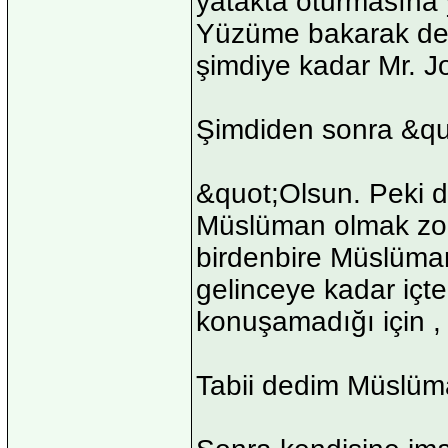
yatakta oturmasına 
Yüzüme bakarak ded
şimdiye kadar Mr. Jos
Şimdiden sonra &qu
&quot;Olsun. Peki 
Müslüman olmak zor
birdenbire Müslüman
gelinceye kadar iç
konuşamadığı için ,
Tabii dedim Müslüm