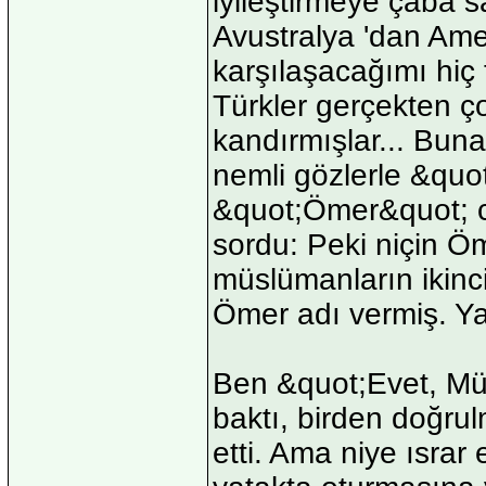
iyileştirmeye çaba s
Avustralya 'dan Amer
karşılaşacağımı hiç
Türkler gerçekten ço
kandırmışlar... Bun
nemli gözlerle &quot
&quot;Ömer&quot; c
sordu: Peki niçin Ö
müslümanların ikinci
Ömer adı vermiş. Y
Ben &quot;Evet, Mü
baktı, birden doğrul
etti. Ama niye ısrar