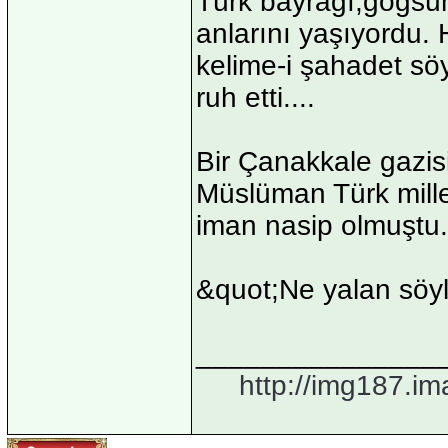
Türk bayrağı,göğsü
anlarını yaşıyordu
kelime-i şahadet söy
ruh etti....
Bir Çanakkale gazis
Müslüman Türk mille
iman nasip olmuştu.
&quot;Ne yalan söy
_______________
http://img187.im