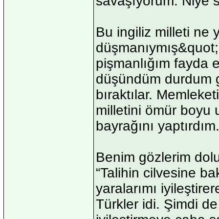
savaşıyorum. Niye 
Bu ingiliz milleti n
düşmanıymış&quot;
pişmanlığım fayda et
düşündüm durdum gün
bıraktılar. Memleke
milletini ömür boy
bayrağını yaptırdım.
Benim gözlerim dolu
“Talihin cilvesine b
yaralarımı iyileşti
Türkler idi. Şimdi de