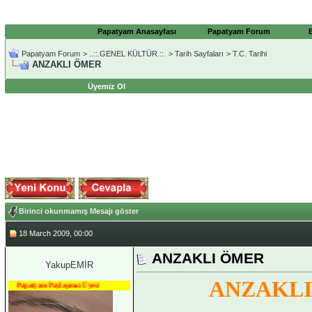
Papatyam Anasayfası
Papatyam Forum
Papatyam Forum
>
..::.GENEL KÜLTÜR.::.
>
Tarih Sayfaları
>
T.C. Tarihi
ANZAKLI ÖMER
Üyemiz Ol
Birinci okunmamış Mesajı göster
18 March 2009, 00:00
ANZAKLI ÖMER
YakupEMİR
ANZAKL
Papatyam Paylaşımcı Üyesi