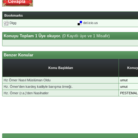
Bookmarks
Digg
del.icio.us
Konuyu Toplam 1 Üye okuyor.
(0 Kayıtlı üye ve 1 Misafir)
Benzer Konular
Konu Başlıkları
Konuy
Hz Ömer Nasıl Müslüman Oldu
umut
Hz. Ömer'den kardeş katiliyle barışma örneği..
umut
Hz. Ömer (r.a.)'den Nasihatler
PESTEMAL