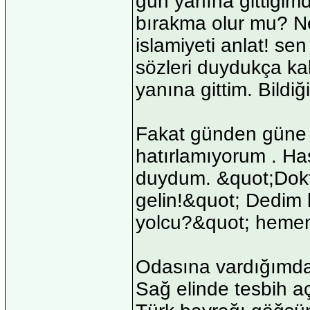
gün yanına gittiğimde
bırakma olur mu? N
islamiyeti anlat! s
sözleri duydukça ka
yanına gittim. Bildiğ
Fakat günden güne e
hatırlamıyorum . Ha
duydum. &quot;Dokt
gelin!&quot; Dedim
yolcu?&quot; hemen 
Odasına vardığımd
Sağ elinde tesbih 