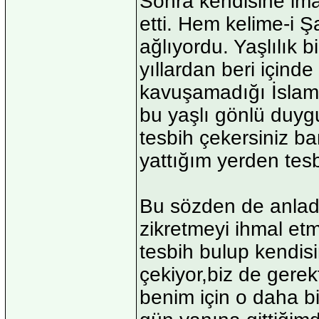
Sonra kendisine iman
etti. Hem kelime-i Ş
ağlıyordu. Yaşlılık 
yıllardan beri içind
kavuşamadığı İslami
bu yaşlı gönlü duygu
tesbih çekersiniz b
yattığım yerden tes
Bu sözden de anlad
zikretmeyi ihmal e
tesbih bulup kendis
çekiyor,biz de gerekt
benim için o daha b