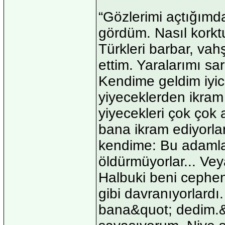
“Gözlerimi açtığımd
gördüm. Nasıl korkt
Türkleri barbar, vahş
ettim. Yaralarımı sa
Kendime geldim iyic
yiyeceklerden ikram e
yiyecekleri çok çok 
bana ikram ediyorla
kendime: Bu adamlar
öldürmüyorlar... Vey
Halbuki beni cepheni
gibi davranıyorlardı
bana&quot; dedim.&q