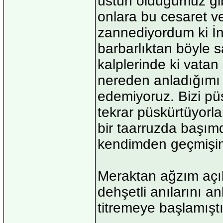
üstün olduğumuz gib
onlara bu cesaret ve
zannediyordum ki İngi
barbarlıktan böyle s
kalplerinde ki vata
nereden anladığımı 
edemiyoruz. Bizi püs
tekrar püskürtüyorla
bir taarruzda başımd
kendimden geçmişi
Meraktan ağzım açık
dehşetli anılarını an
titremeye başlamıştı