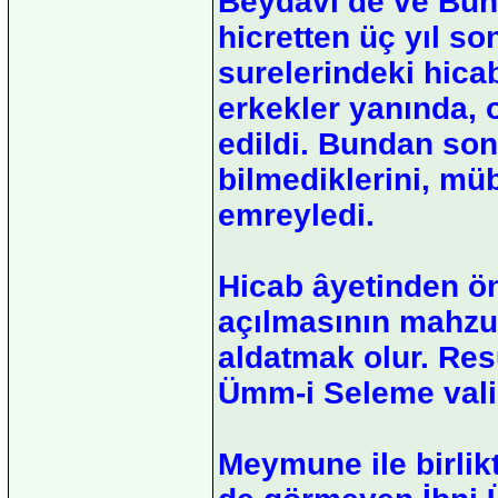
Beydavi‘de ve Buhar
hicretten üç yıl so
surelerindeki hicab
erkekler yanında, 
edildi. Bundan son
bilmediklerini, mü
emreyledi.
Hicab âyetinden ön
açılmasının mahzu
aldatmak olur. Re
Ümm-i Seleme valid
Meymune ile birlikt