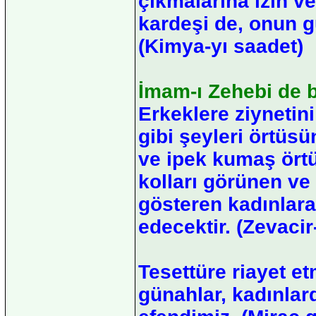
çıkmalarına izin v
kardeşi de, onun g
(Kimya-yı saadet)
İmam-ı Zehebi de b
Erkeklere ziynetini
gibi şeyleri örtüs
ve ipek kumaş örtü
kolları görünen ve 
gösteren kadınlara
edecektir. (Zevacir
Tesettüre riayet e
günahlar, kadınlar