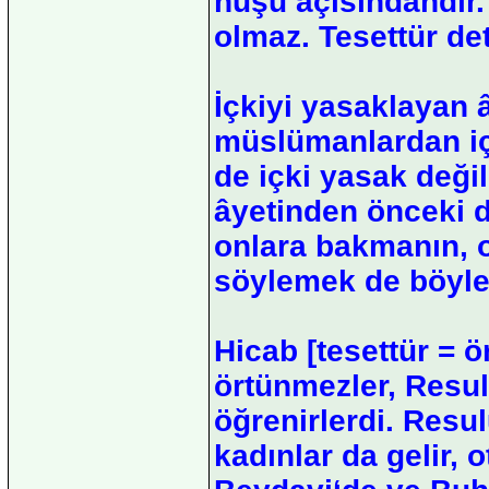
huşu açısındandır
olmaz. Tesettür de
İçkiyi yasaklayan 
müslümanlardan içk
de içki yasak deği
âyetinden önceki d
onlara bakmanın, 
söylemek de böyle 
Hicab [tesettür = 
örtünmezler, Resul
öğrenirlerdi. Resul
kadınlar da gelir, o