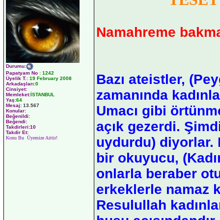
Namahreme bakmak
Durumu
:
Papatyam No
:
1242
Bazı ateistler, (P
Üyelik T.
:
19 February 2008
Arkadaşları
:0
Cinsiyet:
zamanında kadınla
Memleket:
İSTANBUL
Yaş:
64
Mesaj:
13.567
Umacı gibi örtünme
Konular:
Beğenildi:
açık gezerdi. Şimd
Beğendi:
Takdirleri:10
Takdir Et:
uydurdu) diyorlar. B
Konu Bu Üyemize Aittir!
bir okuyucu, (Kadı
onlarla beraber ot
erkeklerle namaz 
Resulullah kadınla