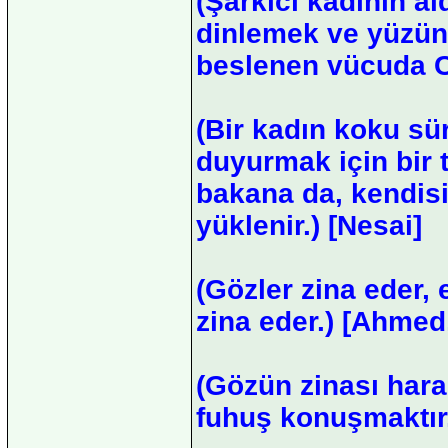
(Şarkıcı kadının a
dinlemek ve yüzün
beslenen vücuda Ce
(Bir kadın koku sü
duyurmak için bir
bakana da, kendisi
yüklenir.) [Nesai]
(Gözler zina eder, e
zina eder.) [Ahmed
(Gözün zinası har
fuhuş konuşmaktır.