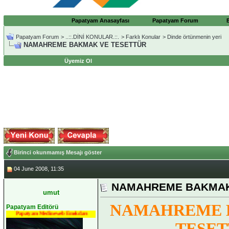
Papatyam Anasayfası
Papatyam Forum
Papatyam Forum
>
..::.DİNİ KONULAR.::.
>
Farklı Konular
>
Dinde örtünmenin yeri
NAMAHREME BAKMAK VE TESETTÜR
Üyemiz Ol
Birinci okunmamış Mesajı göster
04 June 2008, 11:35
NAMAHREME BAKMAK
umut
NAMAHREME 
Papatyam Editörü
Papatyam Medineweb Emekdarı
TESE