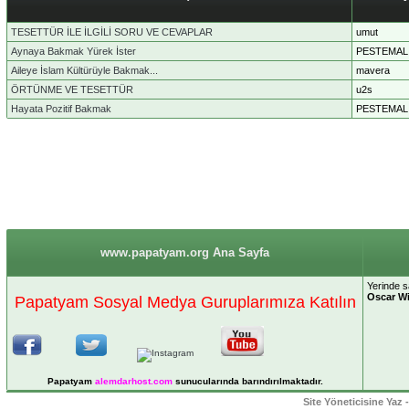
TESETTÜR İLE İLGİLİ SORU VE CEVAPLAR
umut
Aynaya Bakmak Yürek İster
PESTEMAL
Aileye İslam Kültürüyle Bakmak...
mavera
ÖRTÜNME VE TESETTÜR
u2s
Hayata Pozitif Bakmak
PESTEMAL
www.papatyam.org Ana Sayfa
Yerinde s
Oscar Wi
Papatyam Sosyal Medya Guruplarımıza Katılın
Papatyam
alemdarhost
.com
sunucularında barındırılmaktadır.
Site Yöneticisine Yaz