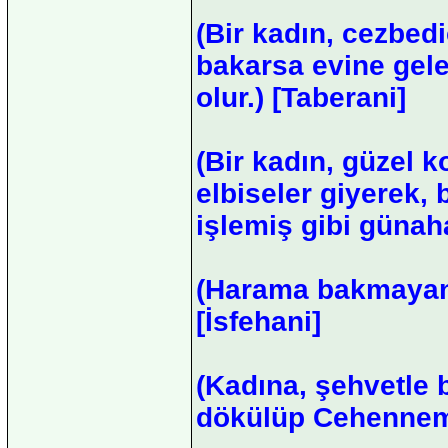
(Bir kadın, cezbed
bakarsa evine gele
olur.) [Taberani]
(Bir kadın, güzel k
elbiseler giyerek,
işlemiş gibi günaha
(Harama bakmayan 
[İsfehani]
(Kadına, şehvetle 
dökülüp Cehenneme 