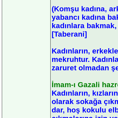
(Komşu kadına, ar
yabancı kadına bak
kadınlara bakmak, 
[Taberani]
Kadınların, erkekl
mekruhtur. Kadınlar
zaruret olmadan ş
İmam-ı Gazali hazr
Kadınların, kızların
olarak sokağa çıkm
dar, hoş kokulu elb