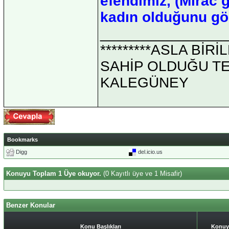
efendimiz, (Mirac
kadın olduğunu gör
_______________
*********ASLA Bİ
SAHİP OLDUĞU TEK 
KALEGÜNEY
Bookmarks
Digg
del.icio.us
Konuyu Toplam 1 Üye okuyor.
(0 Kayıtlı üye ve 1 Misafir)
Benzer Konular
Konu Başlıkları
Konuy