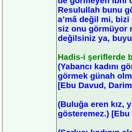
de görmeyen İbni Ü
Resulullah bunu gö
a’mâ değil mi, biz
siz onu görmüyor m
değilsiniz ya, buy
Hadis-i şeriflerde 
(Yabancı kadını gö
görmek günah olma
[Ebu Davud, Darim
(Buluğa eren kız, 
gösteremez.) [Ebu