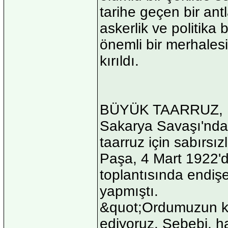
tarihe geçen bir ant
askerlik ve politik
önemli bir merhalesi
kırıldı.
BÜYÜK TAARRUZ,
Sakarya Savaşı'nd
taarruz için sabırsı
Paşa, 4 Mart 1922'de
toplantısında endiş
yapmıştı.
&quot;Ordumuzun kar
ediyoruz. Sebebi, h