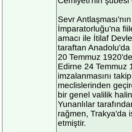
Cemiyeti'nin şubesi
Sevr Antlaşması'nın
İmparatorluğu'na fi
amacı ile İtilaf Devl
taraftan Anadolu'da 
20 Temmuz 1920'de
Edirne 24 Temmuz 1
imzalanmasını taki
meclislerinden geçir
bir genel valilik hali
Yunanlılar tarafınd
rağmen, Trakya'da i
etmiştir.