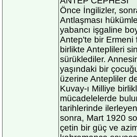
ANTEP CEPHESİ
Önce İngilizler, son
Antlaşması hükümleri
yabancı işgaline bo
Antep'te bir Ermeni f
birlikte Anteplileri 
sürüklediler. Annesi
yaşındaki bir çocuğu
üzerine Antepliler d
Kuvay-ı Milliye birlik
mücadelelerde bulu
tarihlerinde ilerleye
sonra, Mart 1920 son
çetin bir güç ve azim