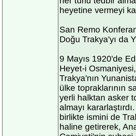
her türlü tedbir alm
heyetine vermeyi kar
San Remo Konferansı'n
Doğu Trakya'yı da Yu
9 Mayıs 1920'de Ed
Heyet-i Osmaniyesi,
Trakya'nın Yunanista
ülke topraklarının s
yerli halktan asker 
almayı kararlaştırdı
birlikte ismini de 
haline getirerek, A