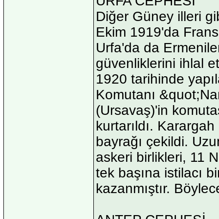
URFA CEPHESİ
Diğer Güney illeri gi
Ekim 1919'da Fransız
Urfa'da da Ermenilerl
güvenliklerini ihlal 
1920 tarihinde yapıl
Komutanı &quot;Nam
(Ursavaş)'in komutas
kurtarıldı. Karargah
bayrağı çekildi. Uz
askeri birlikleri, 11
tek başına istilacı 
kazanmıştır. Böylece