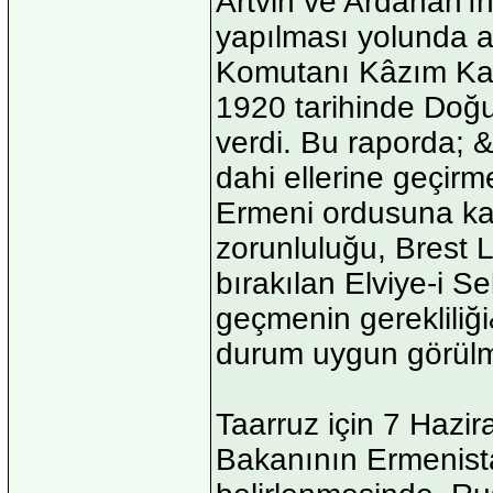
Artvin ve Ardahan'ın
yapılması yolunda a
Komutanı Kâzım Kar
1920 tarihinde Doğ
verdi. Bu raporda; &
dahi ellerine geçirm
Ermeni ordusuna kar
zorunluluğu, Brest 
bırakılan Elviye-i S
geçmenin gerekliliğ
durum uygun görülm
Taarruz için 7 Hazira
Bakanının Ermenistan