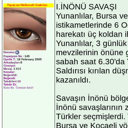
I.İNÖNÜ SAVAŞI
Papatyam Medineweb Emekdarı
Yunanlılar, Bursa v
istikametlerinde 6 O
harekatı üç koldan i
Yunanlılar, 3 günlü
mevzilerinin önüne 
Durumu
:
Papatyam No
:
145
sabah saat 6.30'da Y
Üyelik T.
:
16 February 2005
Arkadaşları
:0
Cinsiyet:
Saldırısı kırılan d
Mesaj:
3.815
Konular:
Beğenildi:
kazanıldı.
Beğendi:
Takdirleri:10
Takdir Et:
Konu Bu Üyemize Aittir!
Savaşın İnönü bölge
İnönü savaşlarının z
Türkler seçmişlerdi
Bursa ve Kocaeli y