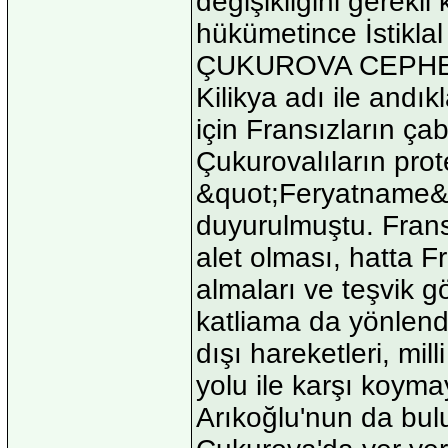
değişikliğini gerekl
hükümetince İstiklal
ÇUKUROVA CEPHE
Kilikya adı ile andı
için Fransızların çab
Çukurovalıların prote
&quot;Feryatname&q
duyurulmuştu. Fransı
alet olması, hatta 
almaları ve teşvik g
katliama da yönlendi
dışı hareketleri, mil
yolu ile karşı koyma
Arıkoğlu'nun da bul