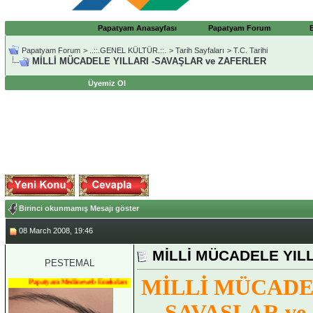
Papatyam Anasayfası
Papatyam Forum
Papatyam Forum
>
..::.GENEL KÜLTÜR.::.
>
Tarih Sayfaları
>
T.C. Tarihi
MİLLİ MÜCADELE YILLARI -SAVAŞLAR ve ZAFERLER
Üyemiz Ol
Birinci okunmamış Mesajı göster
08 March 2008, 19:46
MİLLİ MÜCADELE YIL
PESTEMAL
MİLLİ MÜCADEL
Papatyam Medineweb Emekdarı
SAVAŞLAR ve