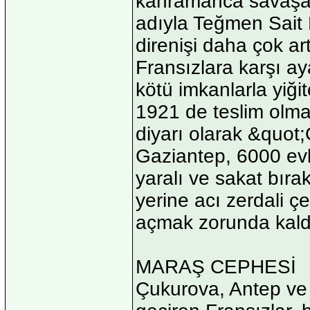
kahramanca savaşan 
adıyla Teğmen Sait 
direnişi daha çok ar
Fransızlara karşı a
kötü imkanlarla yiğ
1921 de teslim olma
diyarı olarak &quot;
Gaziantep, 6000 evl
yaralı ve sakat bıra
yerine acı zerdali ç
açmak zorunda kald
MARAŞ CEPHESİ
Çukurova, Antep ve Ur