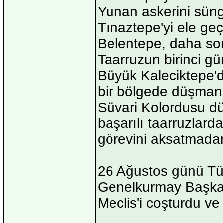
Yunan askerini süng
Tınaztepe'yi ele geç
Belentepe, daha son
Taarruzun birinci gün
Büyük Kaleciktepe'd
bir bölgede düşmanın
Süvari Kolordusu dü
başarılı taarruzlar
görevini aksatmada
26 Ağustos günü Tü
Genelkurmay Başkanl
Meclis'i coşturdu ve