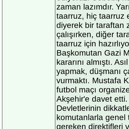
zaman lazımdır. Yarı
taarruz, hiç taarru
diyerek bir taraftan
çalışırken, diğer ta
taarruz için hazırlı
Başkomutan Gazi M
kararını almıştı. As
yapmak, düşmanı çab
vurmaktı. Mustafa Ke
futbol maçı organiz
Akşehir'e davet etti
Devletlerinin dikkat
komutanlarla genel 
gereken direktifler