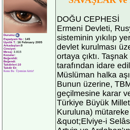
DOĞU CEPHESİ
Ermeni Devleti, Rus
sisteminin yıkılıp ye
Durumu
:
Papatyam No
:
145
Üyelik T.
:
16 February 2005
devlet kurulması üz
Arkadaşları
:0
Cinsiyet:
Mesaj:
3.815
ortaya çıktı. Taşnak 
Konular:
Beğenildi:
Beğendi:
tarafından idare edil
Takdirleri:10
Takdir Et:
Konu Bu Üyemize Aittir!
Müslüman halka aşır
Bunun üzerine, TBM
geçilmesine karar ve
Türkiye Büyük Millet
Kuruluna) mütareke 
&quot;Elviye-i Selâ