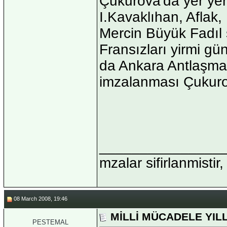
Çukurova'da yer yer d
I.Kavaklıhan, Aflak,
Mercin Büyük Fadıl 
Fransızları yirmi g
da Ankara Antlaşmas
imzalanması Çukurov
_______________
mzalar sifirlanmistir,
08 March 2008, 19:46
MİLLİ MÜCADELE YIL
PESTEMAL