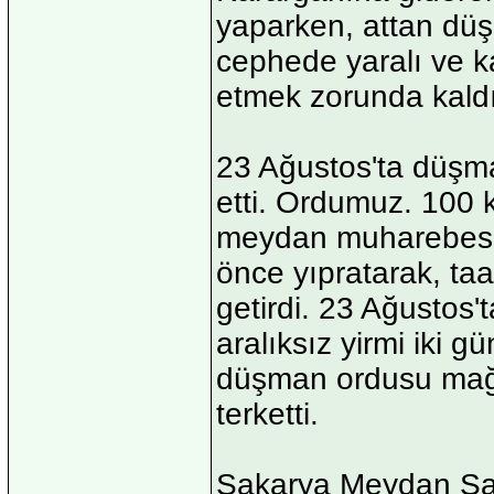
yaparken, attan düş
cephede yaralı ve ka
etmek zorunda kaldı
23 Ağustos'ta düşma
etti. Ordumuz. 100 
meydan muharebesin
önce yıpratarak, ta
getirdi. 23 Ağustos
aralıksız yirmi iki 
düşman ordusu mağl
terketti.
Sakarya Meydan Sav