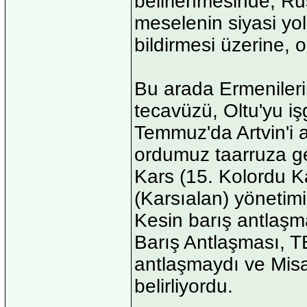
belirlenmesinde, Ru
meselenin siyasi yo
bildirmesi üzerine, o
Bu arada Ermenilerin
tecavüzü, Oltu'yu iş
Temmuz'da Artvin'i a
ordumuz taarruza ge
Kars (15. Kolordu 
(Karsıalan) yönetim
Kesin barış antlaşm
Barış Antlaşması, T
antlaşmaydı ve Misak
belirliyordu.