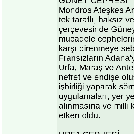
GÜNEY CEPHESİ
Mondros Ateşkes Antl
tek taraflı, haksız v
çerçevesinde Güney 
mücadele cepheleri
karşı direnmeye se
Fransızların Adana'y
Urfa, Maraş ve Antep
nefret ve endişe olu
işbirliği yaparak sö
uygulamaları, yer ye
alınmasına ve milli 
etken oldu.