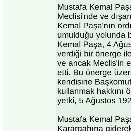
Mustafa Kemal Paşay
Meclisi'nde ve dışa
Kemal Paşa'nın ord
umulduğu yolunda b
Kemal Paşa, 4 Ağust
verdiği bir önerge il
ve ancak Meclis'in el
etti. Bu önerge üze
kendisine Başkomuta
kullanmak hakkını ö
yetki, 5 Ağustos 192
Mustafa Kemal Paşa
Karargahına giderek