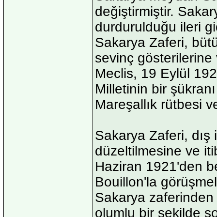
değiştirmiştir. Saka
durdurulduğu ileri g
Sakarya Zaferi, bü
sevinç gösterilerine
Meclis, 19 Eylül 192
Milletinin bir şükra
Mareşallık rütbesi v
Sakarya Zaferi, dış
düzeltilmesine ve it
Haziran 1921'den ber
Bouillon'la görüşme
Sakarya zaferinden
olumlu bir şekilde s