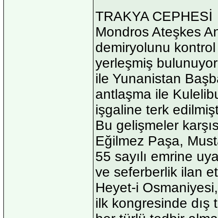
TRAKYA CEPHESİ
Mondros Ateşkes An
demiryolunu kontrol
yerleşmiş bulunuyor
ile Yunanistan Baş
antlaşma ile Kulel
işgaline terk edilmişt
Bu gelişmeler karşı
Eğilmez Paşa, Must
55 sayılı emrine uya
ve seferberlik ilan 
Heyet-i Osmaniyesi,
ilk kongresinde dış 