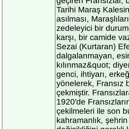
geçiren Fransızlar, b
Tarihi Maraş Kalesi
asılması, Maraşlıları
zedeleyici bir durum
karşı, bir camide 
Sezai (Kurtaran) Ef
dalgalanmayan, esi
kılınmaz&quot; diye
genci, ihtiyarı, erke
yönelerek, Fransız b
çekmiştir. Fransızla
1920'de Fransızları
çekilmeleri ile son b
kahramanlık, şehri