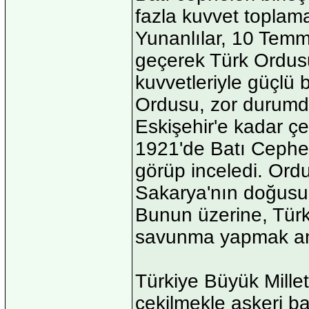
fazla kuvvet toplam
Yunanlılar, 10 Temm
geçerek Türk Ordusu
kuvvetleriyle güçlü b
Ordusu, zor durumd
Eskişehir'e kadar ç
1921'de Batı Cephe
görüp inceledi. Ordu
Sakarya'nın doğusun
Bunun üzerine, Tür
savunma yapmak ama
Türkiye Büyük Mille
çekilmekle askeri ba