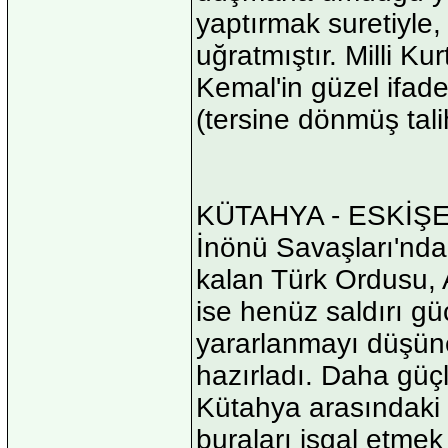
yaptırmak suretiyle
uğratmıştır. Milli K
Kemal'in güzel ifade
(tersine dönmüş tali
KÜTAHYA - ESKİŞ
İnönü Savaşları'nd
kalan Türk Ordusu, 
ise henüz saldırı g
yararlanmayı düşün
hazırladı. Daha güçlü
Kütahya arasındaki 
buraları işgal etmek