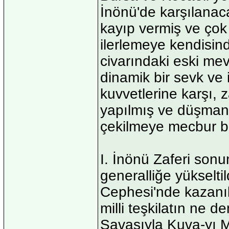
İnönü'de karşılanac
kayıp vermiş ve çok
ilerlemeye kendisin
civarındaki eski mev
dinamik bir sevk ve 
kuvvetlerine karşı, 
yapılmış ve düşman 
çekilmeye mecbur bır
I. İnönü Zaferi son
generalliğe yükseltil
Cephesi'nde kazanıla
milli teşkilatın ne 
Savaşıyla Kuva-yı Mi