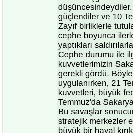
düşüncesindeydiler. 
güçlendiler ve 10 Te
Zayıf birliklerle tu
cephe boyunca iler
yaptıkları saldırılar
Cephe durumu ile i
kuvvetlerimizin Sak
gerekli gördü. Böyl
uygulanırken, 21 T
kuvvetleri, büyük fed
Temmuz'da Sakarya'n
Bu savaşlar sonucun
stratejik merkezler 
büyük bir hayal kırı