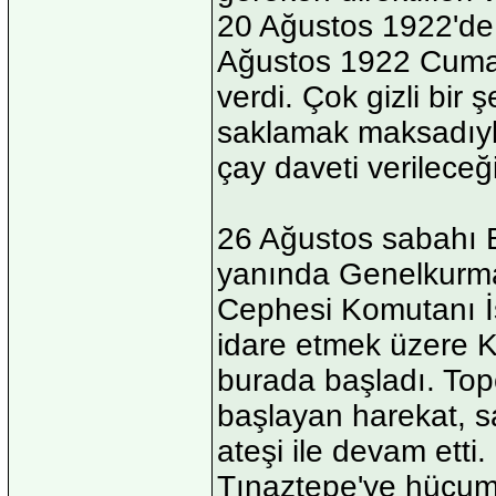
20 Ağustos 1922'de 
Ağustos 1922 Cumar
verdi. Çok gizli bir
saklamak maksadıyl
çay daveti verileceği
26 Ağustos sabahı
yanında Genelkurma
Cephesi Komutanı İs
idare etmek üzere K
burada başladı. Topç
başlayan harekat, s
ateşi ile devam etti
Tınaztepe'ye hücum 