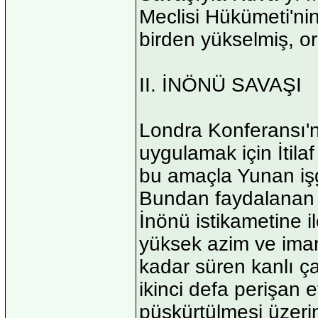
Meclisi Hükümeti'nin
birden yükselmiş, ord
II. İNÖNÜ SAVAŞI
Londra Konferansı'n
uygulamak için İtila
bu amaçla Yunan işg
Bundan faydalanan 
İnönü istikametine 
yüksek azim ve ima
kadar süren kanlı 
ikinci defa perişan et
püskürtülmesi üzeri