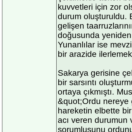
kuvvetleri için zor o
durum oluşturuldu. 
gelişen taarruzların
doğusunda yeniden 
Yunanlılar ise mevzil
bir arazide ilerlem
Sakarya gerisine çe
bir sarsıntı oluşturm
ortaya çıkmıştı. Mus
&quot;Ordu nereye g
hareketin elbette bi
acı veren durumun 
sorumlusunu ordunu