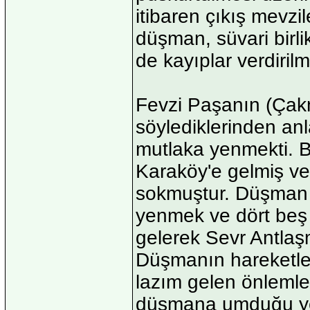
itibaren çıkış mevzi
düşman, süvari birli
de kayıplar verdirilmi
Fevzi Paşanın (Çak
söylediklerinden an
mutlaka yenmekti. 
Karaköy'e gelmiş ve 
sokmuştur. Düşman b
yenmek ve dört beş 
gelerek Sevr Antlaş
Düşmanın hareketle
lazım gelen önlemler
düşmana umduğu yerd