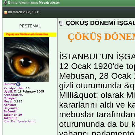
Birinci okunmamış Mesajı göster
08 March 2008, 19:11
ÇÖKÜŞ DÖNEMİ İŞGA
PESTEMAL
ÇÖKÜŞ DÖNEM
Papatyam Medineweb Emekdarı
İSTANBUL'UN İŞGA
12 Ocak 1920'de top
Mebusan, 28 Ocak 1
gizli oturumunda &q
Durumu
:
Papatyam No
:
145
Üyelik T.
:
16 February 2005
Milli&quot; olarak Mi
Arkadaşları
:0
Cinsiyet:
Mesaj:
3.815
kararlarını aldı ve k
Konular:
Beğenildi:
mebuslar tarafından
Beğendi:
Takdirleri:10
Takdir Et:
oturumunda da bu k
Konu Bu Üyemize Aittir!
yabancı parlamentolar