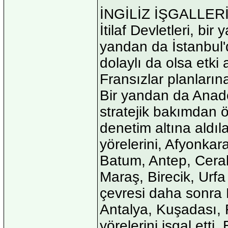
İNGİLİZ İŞGALLER
İtilaf Devletleri, bi
yandan da İstanbul
dolaylı da olsa etki 
Fransızlar planların
Bir yandan da Anadol
stratejik bakımdan ön
denetim altına aldıl
yörelerini, Afyonkarah
Batum, Antep, Cerab
Maraş, Birecik, Urfa
çevresi daha sonra Fr
Antalya, Kuşadası, 
yörelerini işgal etti.