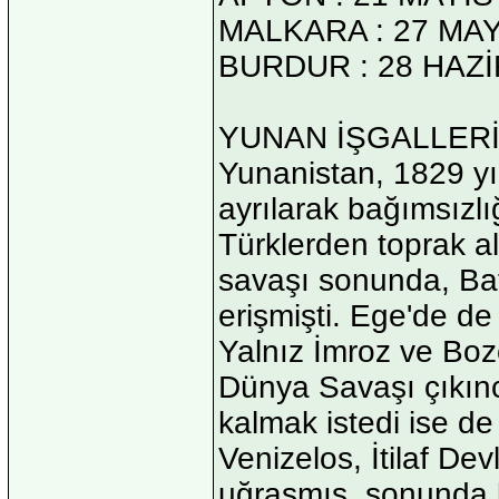
MALKARA : 27 MAY
BURDUR : 28 HAZİ
YUNAN İŞGALLER
Yunanistan, 1829 y
ayrılarak bağımsızlığ
Türklerden toprak a
savaşı sonunda, Bat
erişmişti. Ege'de de
Yalnız İmroz ve Bozc
Dünya Savaşı çıkınc
kalmak istedi ise de
Venizelos, İtilaf Dev
uğraşmış, sonunda b