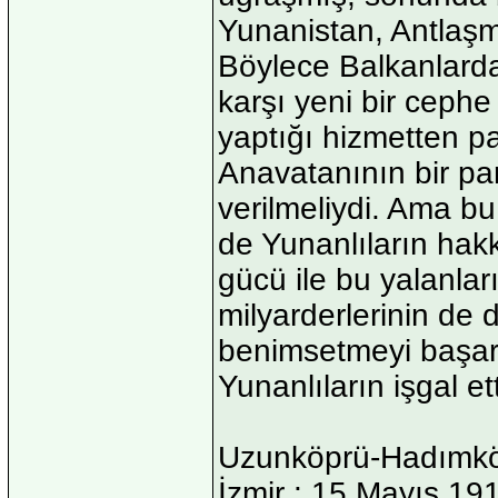
Yunanistan, Antlaşm
Böylece Balkanlarda
karşı yeni bir cephe
yaptığı hizmetten p
Anavatanının bir pa
verilmeliydi. Ama b
de Yunanlıların hak
gücü ile bu yalanla
milyarderlerinin de d
benimsetmeyi başarm
Yunanlıların işgal ett
Uzunköprü-Hadımkö
İzmir : 15 Mayıs 19