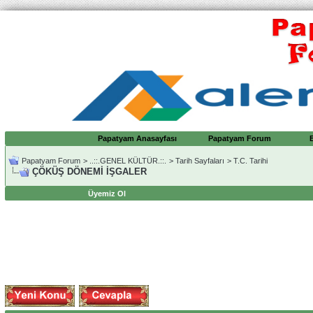
Papatyam Anasayfası
Papatyam Forum
Papatyam Forum
>
..::.GENEL KÜLTÜR.::.
>
Tarih Sayfaları
>
T.C. Tarihi
ÇÖKÜŞ DÖNEMİ İŞGALER
Üyemiz Ol