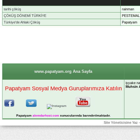
tarihi çöküş
rainman
ÇÖKÜŞ DÖNEMİ TÜRKİYE
PESTEMAL
Türkiye'de Ahlaki Çöküş
Papatyam
www.papatyam.org Ana Sayfa
iyyake na
Muhsin 
Papatyam Sosyal Medya Guruplarımıza Katılın
Papatyam
alemdarhost
.com
sunucularında barındırılmaktadır.
Site Yöneticisine Yaz