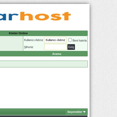
Kimler Online
Kullanıcı Adınız
Beni hatırla
Şifreniz
Arama
Seçenekler