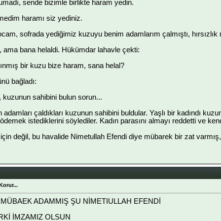
madı, sende bizimle birlikte haram yedin.
medim haramı siz yediniz.
cam, sofrada yediğimiz kuzuyu benim adamlarım çalmıştı, hırsızlık m
dı, ama bana helaldi. Hükümdar lahavle çekti:
lınmış bir kuzu bize haram, sana helal?
ünü bağladı:
 kuzunun sahibini bulun sorun...
amları çaldıkları kuzunun sahibini buldular. Yaşlı bir kadındı kuzunun
nı ödemek istediklerini söylediler. Kadın parasını almayı reddetti ve ken
için değil, bu havalide Nimetullah Efendi diye mübarek bir zat varmış,
orur...
E MÜBAEK ADAMMIŞ ŞU NİMETIULLAH EFENDİ
ARKİ İMZAMIZ OLSUN