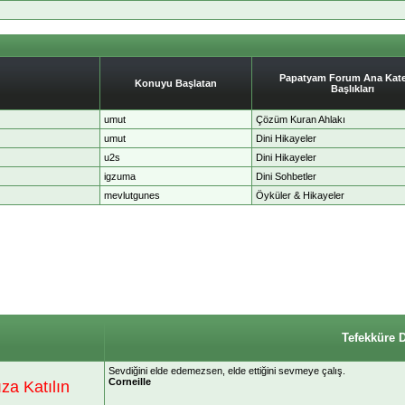
Papatyam Forum Ana Kate
Konuyu Başlatan
Başlıkları
umut
Çözüm Kuran Ahlakı
umut
Dini Hikayeler
u2s
Dini Hikayeler
igzuma
Dini Sohbetler
mevlutgunes
Öyküler & Hikayeler
Tefekküre 
Sevdiğini elde edemezsen, elde ettiğini sevmeye çalış.
Corneille
a Katılın