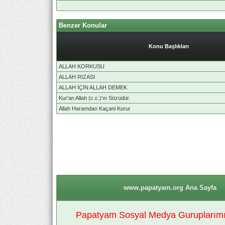
Benzer Konular
Konu Başlıkları
ALLAH KORKUSU
ALLAH RIZASI
ALLAH İÇİN ALLAH DEMEK
Kur'an Allah (c.c.)'ın Sözüdür.
Allah Haramdan Kaçani Korur
www.papatyam.org Ana Sayfa
Papatyam Sosyal Medya Guruplarımız