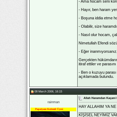
- Ama hocam seni koru
- Hayır, ben haram ye
- Boşuna iddia etme ho
- Olabilir, size haram
- Nasıl olur hocam, ça
Nimetullah Efendi söz
- Eğer inanmıyorsanız,
Gerçekten hükümdarın ad
itiraf ettiler ve parası
- Ben o kuzuyu parası 
açıklamada bulundu.
08 March 2006, 16:15
Allah Haramdan Kaçani K
rainman
HAY ALLAHIM YA N
Papatyam Kıdemli Üyesi
__________________
KİŞİSEL NEYİMİZ V