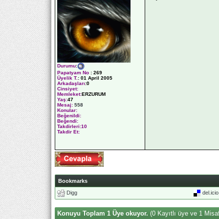
Durumu
:
Papatyam No
:
269
Üyelik T.
:
01 April 2005
Arkadaşları
:0
Cinsiyet:
Memleket:
ERZURUM
Yaş:
47
Mesaj:
558
Konular:
Beğenildi:
Beğendi:
Takdirleri:10
Takdir Et:
Bookmarks
Digg
del.ici
Konuyu Toplam 1 Üye okuyor.
(0 Kayıtlı üye ve 1 Misaf