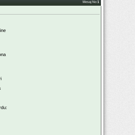
Mesaj No:
1
ine
ona
i
s
rdu: