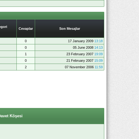
gori
Cevaplar
Son Mesajlar
0
17 January 2009
13:18
0
05 June 2008
14:13
1
23 February 2007
19:09
0
21 February 2007
15:09
2
07 November 2006
11:59
Davet Köşesi