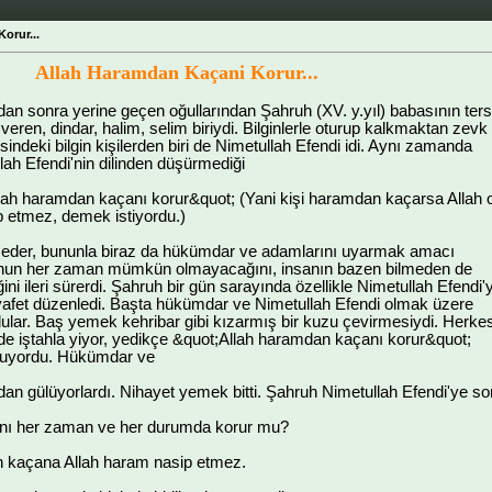
orur...
Allah Haramdan Kaçani Korur...
n sonra yerine geçen oğullarından Şahruh (XV. y.yıl) babasının ters
 veren, dindar, halim, selim biriydi. Bilginlerle oturup kalkmaktan zevk
sindeki bilgin kişilerden biri de Nimetullah Efendi idi. Aynı zamanda
lah Efendi'nin dilinden düşürmediği
llah haramdan kaçanı korur&quot; (Yani kişi haramdan kaçarsa Allah 
 etmez, demek istiyordu.)
r eder, bununla biraz da hükümdar ve adamlarını uyarmak amacı
unun her zaman mümkün olmayacağını, insanın bazen bilmeden de
ni ileri sürerdi. Şahruh bir gün sarayında özellikle Nimetullah Efendi'y
iyafet düzenledi. Başta hükümdar ve Nimetullah Efendi olmak üzere
rdular. Baş yemek kehribar gibi kızarmış bir kuzu çevirmesiydi. Herke
 de iştahla yiyor, yedikçe &quot;Allah haramdan kaçanı korur&quot;
uruyordu. Hükümdar ve
ndan gülüyorlardı. Nihayet yemek bitti. Şahruh Nimetullah Efendi'ye so
anı her zaman ve her durumda korur mu?
n kaçana Allah haram nasip etmez.