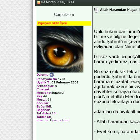
03 March 2006, 13:41
Allah Haramdan Kaçani K
CarpeDiem
Papatyam Aktif Üyesi
Ünlü hükümdar Timur'da
bilime ve bilgine değer
alırdı. Şahruh'un çevre
evliyadan olan Nimetul
bir söz vardı: &quot;A
haram yedirmez, nasip
Bu sözü sık sık tekra
Durumu
:
güderdi. Şahruh da b
Papatyam No
:
725
harama el uzatabileceği
Üyelik T.
:
03 February 2006
ağırlamak üzere bir z
Arkadaşları
:0
Cinsiyet:
davetliler sofraya otu
Memleket:
istanbul
gibi Nimetullah Efendi
Yaş:
44
Mesaj:
54
sözünü tekrarlayıp d
Konular:
Beğenildi:
Beğendi:
adamları da bıyık altı
Takdirleri:10
Takdir Et:
Konu Bu Üyemize Aittir!
- Allah haramdan kaç
- Evet korur, haramda