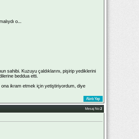
alıydı o...
 sahibi. Kuzuyu çaldıklarını, pişirip yediklerini
dilerine beddua etti.
 ona ikram etmek için yetiştiriyordum, diye
Mesaj No:
2