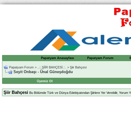
Papatyam Anasayfası
Papatyam Forum
Papatyam Forum
>
..::.ŞİİR BAHÇESİ.::.
>
Şiir Bahçesi
Seyit Onbaşı - Ünal Güneşdoğdu
Üyemiz Ol
Şiir Bahçesi
Bu Bölümde Türk ve Dünya Edebiyatından Şiirlere Yer Verebilir, Yorum Yap