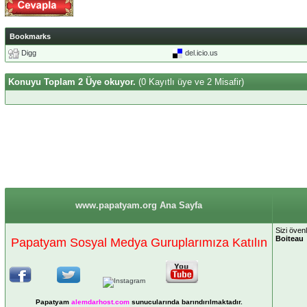
Bookmarks
Digg
del.icio.us
Konuyu Toplam 2 Üye okuyor.
(0 Kayıtlı üye ve 2 Misafir)
www.papatyam.org Ana Sayfa
Sizi öven
Boiteau
Papatyam Sosyal Medya Guruplarımıza Katılın
Papatyam
alemdarhost
.com
sunucularında barındırılmaktadır.