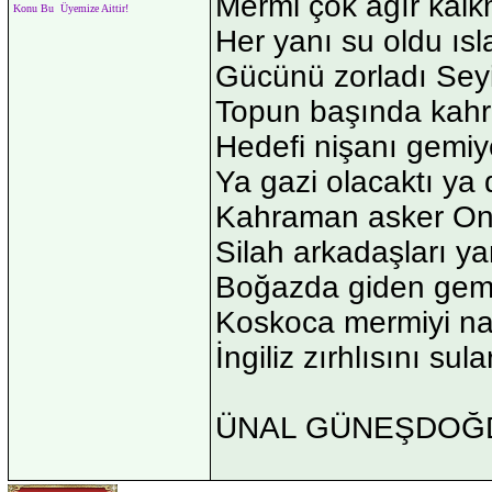
Mermi çok ağır kalk
Konu Bu Üyemize Aittir!
Her yanı su oldu ısl
Gücünü zorladı Sey
Topun başında kahr
Hedefi nişanı gemiy
Ya gazi olacaktı ya d
Kahraman asker Onb
Silah arkadaşları y
Boğazda giden gemi
Koskoca mermiyi na
İngiliz zırhlısını su
ÜNAL GÜNEŞDOĞ