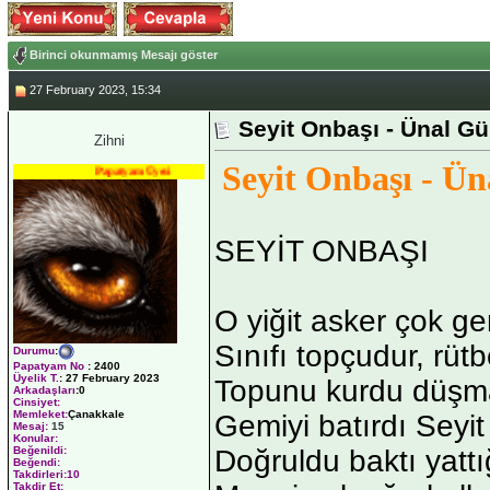
Birinci okunmamış Mesajı göster
27 February 2023, 15:34
Seyit Onbaşı - Ünal 
Zihni
Seyit Onbaşı - Ü
Papatyam Üyesi
SEYİT ONBAŞI
O yiğit asker çok gen
Sınıfı topçudur, rüt
Durumu
:
Papatyam No
:
2400
Üyelik T.
:
27 February 2023
Topunu kurdu düşma
Arkadaşları
:0
Cinsiyet:
Memleket:
Çanakkale
Gemiyi batırdı Seyi
Mesaj:
15
Konular:
Doğruldu baktı yattı
Beğenildi:
Beğendi:
Takdirleri:10
Takdir Et: