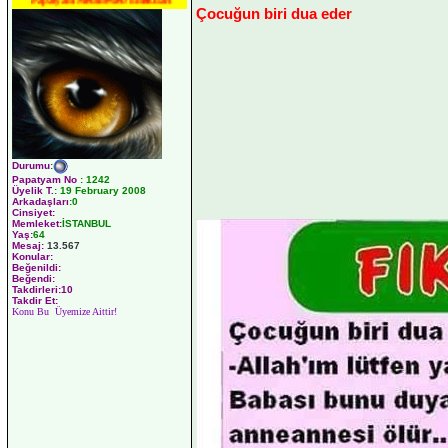
Papatyam Medineweb Emekdarı
Çocuğun biri dua eder
Durumu
:
Papatyam No
:
1242
Üyelik T.
:
19 February 2008
Arkadaşları
:0
Cinsiyet:
Memleket:
İSTANBUL
Yaş:
64
Mesaj:
13.567
Konular:
Beğenildi:
Beğendi:
Takdirleri:10
Takdir Et:
Konu Bu Üyemize Aittir!