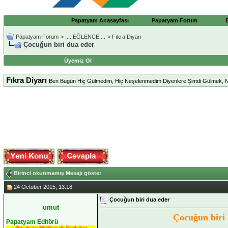
Papatyam Anasayfası
Papatyam Forum
Papatyam Forum
>
..::.EĞLENCE.::.
>
Fıkra Diyarı
Çocuğun biri dua eder
Üyemiz Ol
Fıkra Diyarı
Ben Bugün Hiç Gülmedim, Hiç Neşelenmedim Diyenlere Şimdi Gülmek, 
Birinci okunmamış Mesajı göster
24 October 2015, 13:18
Çocuğun biri dua eder
umut
Çocuğun biri 
Papatyam Editörü