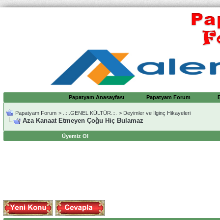
Papatyam Anasayfası
Papatyam Forum
Papatyam Forum
>
..::.GENEL KÜLTÜR.::.
>
Deyimler ve İlginç Hikayeleri
Aza Kanaat Etmeyen Çoğu Hiç Bulamaz
Üyemiz Ol