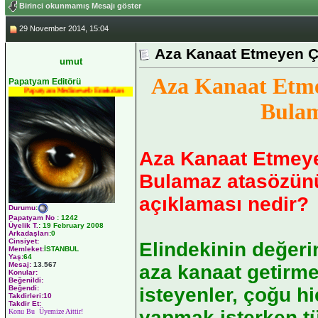
Birinci okunmamış Mesajı göster
29 November 2014, 15:04
Aza Kanaat Etmeyen 
umut
Aza Kanaat Etm
Papatyam Editörü
Papatyam Medineweb Emekdarı
Bula
Aza Kanaat Etmey
Bulamaz atasözün
açıklaması nedir?
Durumu
:
Papatyam No
:
1242
Üyelik T.
:
19 February 2008
Arkadaşları
:0
Cinsiyet:
Elindekinin değeri
Memleket:
İSTANBUL
Yaş:
64
Mesaj:
13.567
aza kanaat getirme
Konular:
Beğenildi:
isteyenler, çoğu h
Beğendi:
Takdirleri:10
Takdir Et:
yapmak isterken tür
Konu Bu Üyemize Aittir!