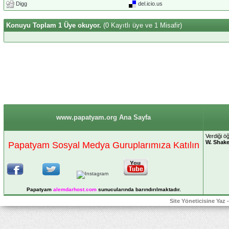
Digg
del.icio.us
Konuyu Toplam 1 Üye okuyor.
(0 Kayıtlı üye ve 1 Misafir)
www.papatyam.org Ana Sayfa
Verdiği öğ
W. Shak
Papatyam Sosyal Medya Guruplarımıza Katılın
Papatyam
alemdarhost
.com
sunucularında barındırılmaktadır.
Site Yöneticisine Yaz