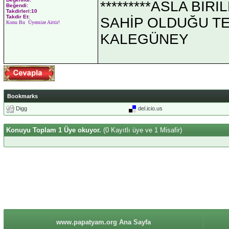
*********ASLA Bİ
Beğendi:
Takdirleri:10
Takdir Et:
SAHİP OLDUĞU TEK 
Konu Bu Üyemize Aittir!
KALEGÜNEY
Bookmarks
Digg
del.icio.us
Konuyu Toplam 1 Üye okuyor.
(0 Kayıtlı üye ve 1 Misafir)
www.papatyam.org Ana Sayfa