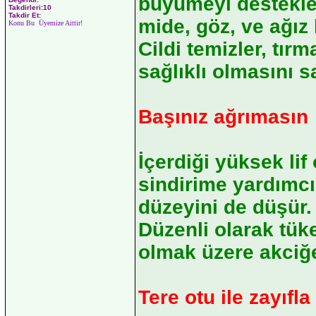
büyümeyi destekler
Takdirleri:10
Takdir Et:
mide, göz, ve ağız 
Konu Bu Üyemize Aittir!
Cildi temizler, tır
sağlıklı olmasını s
Başınız ağrımasın
İçerdiği yüksek lif
sindirime yardımcı
düzeyini de düşür. 
Düzenli olarak tüke
olmak üzere akciğe
Tere otu ile zayıfla