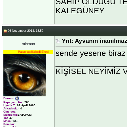
SAHİP OLDUĞU TEK 
KALEGÜNEY
26 November 2013, 13:52
Ynt: Ayvanın inanılmaz
rainman
sende yesene biraz
Papatyam Kıdemli Üyesi
_______________
KİŞİSEL NEYİMİZ 
Durumu
:
Papatyam No
:
269
Üyelik T.
:
01 April 2005
Arkadaşları
:0
Cinsiyet:
Memleket:
ERZURUM
Yaş:
47
Mesaj:
558
Konular: