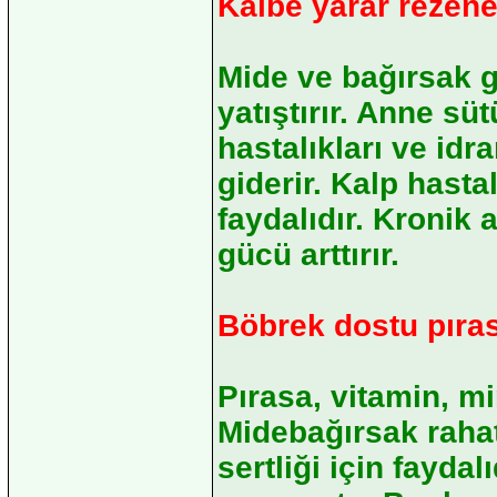
Kalbe yarar rezen
Mide ve bağırsak ga
yatıştırır. Anne s
hastalıkları ve idr
giderir. Kalp hasta
faydalıdır. Kronik a
gücü arttırır.
Böbrek dostu pıra
Pırasa, vitamin, mine
Midebağırsak rahats
sertliği için fayda