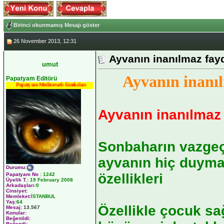
Birinci okunmamış Mesajı göster
26 November 2013, 12:31
Ayvanın inanılmaz fay
umut
Ayvanın inanı
Papatyam Editörü
Papatyam Medineweb Emekdarı
Ayvanın inanılmaz
Sonbaharın vazge
ayvanın hiç duyma
Durumu
:
özellikleri
Papatyam No
:
1242
Üyelik T.
:
19 February 2008
Arkadaşları
:0
Cinsiyet:
Memleket:
İSTANBUL
Yaş:
64
Özellikle çocuk sa
Mesaj:
13.567
Konular:
Beğenildi:
Beğendi: