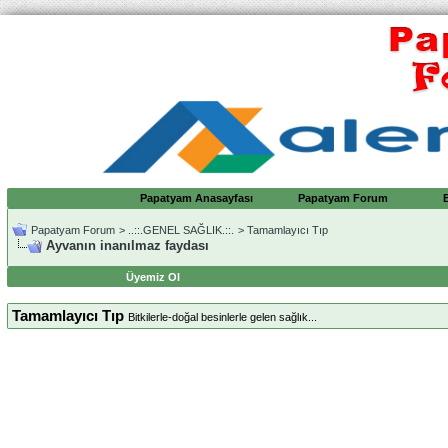
Papatyam Anasayfası
Papatyam Forum
Papatyam Forum
>
..::.GENEL SAĞLIK.::.
>
Tamamlayıcı Tıp
Ayvanın inanılmaz faydası
Üyemiz Ol
Tamamlayıcı Tıp
Bitkilerle-doğal besinlerle gelen sağlık...