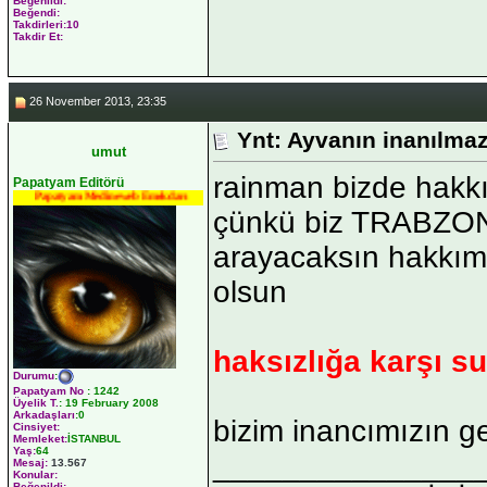
Beğenildi:
Beğendi:
Takdirleri:10
Takdir Et:
26 November 2013, 23:35
Ynt: Ayvanın inanılmaz
umut
rainman bizde hakk
Papatyam Editörü
Papatyam Medineweb Emekdarı
çünkü biz TRABZON
arayacaksın hakkımı
olsun
haksızlığa karşı su
Durumu
:
Papatyam No
:
1242
Üyelik T.
:
19 February 2008
Arkadaşları
:0
bizim inancımızın g
Cinsiyet:
Memleket:
İSTANBUL
Yaş:
64
_______________
Mesaj:
13.567
Konular:
Beğenildi: