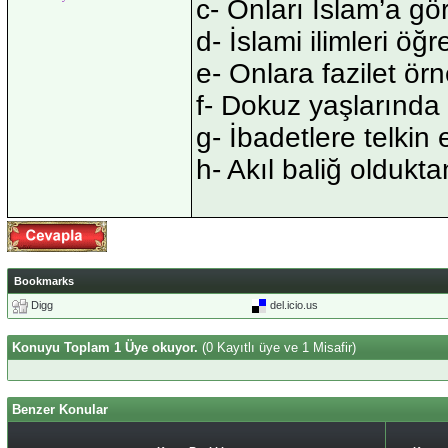
c- Onları İslam’a gö
d- İslami ilimleri öğ
e- Onlara fazilet ör
f- Dokuz yaşlarında 
g- İbadetlere telkin 
h- Akıl baliğ oldu
Bookmarks
Digg
del.icio.us
Konuyu Toplam 1 Üye okuyor.
(0 Kayıtlı üye ve 1 Misafir)
Benzer Konular