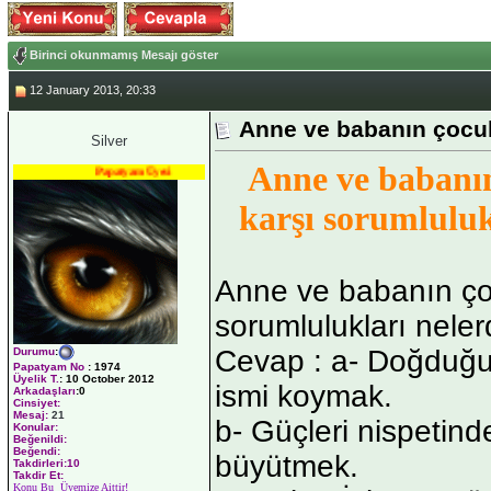
Birinci okunmamış Mesajı göster
12 January 2013, 20:33
Anne ve babanın çocukl
Silver
Anne ve babanı
Papatyam Üyesi
karşı sorumluluk
Anne ve babanın ço
sorumlulukları neler
Cevap : a- Doğduğ
Durumu
:
Papatyam No
:
1974
Üyelik T.
:
10 October 2012
ismi koymak.
Arkadaşları
:0
Cinsiyet:
Mesaj:
21
b- Güçleri nispetind
Konular:
Beğenildi:
Beğendi:
büyütmek.
Takdirleri:10
Takdir Et:
Konu Bu Üyemize Aittir!