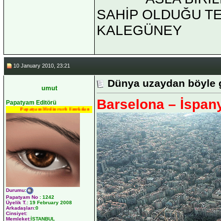
SAHİP OLDUĞU TEK 
KALEGÜNEY
10 January 2010, 23:21
Dünya uzaydan böyle 
umut
Barselona – İspan
Papatyam Editörü
Papatyam Medineweb Emekdarı
Durumu
:
Papatyam No
:
1242
Üyelik T.
:
19 February 2008
Arkadaşları
:0
Cinsiyet:
Memleket:
İSTANBUL