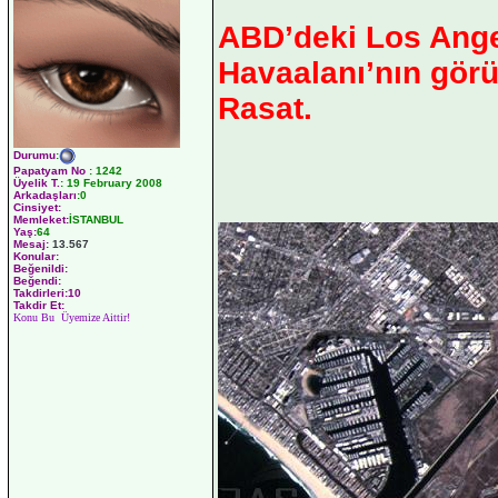
ABD’deki Los Ang
Havaalanı’nın gör
Rasat.
Durumu
:
Papatyam No
:
1242
Üyelik T.
:
19 February 2008
Arkadaşları
:0
Cinsiyet:
Memleket:
İSTANBUL
Yaş:
64
Mesaj:
13.567
Konular:
Beğenildi:
Beğendi:
Takdirleri:10
Takdir Et:
Konu Bu Üyemize Aittir!