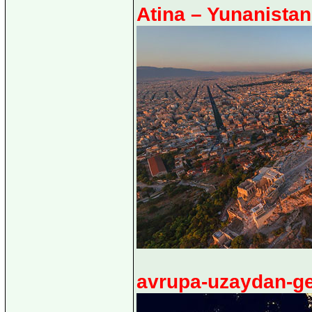
Atina – Yunanistan
avrupa-uzaydan-ge