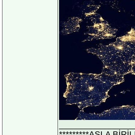
_______________
*********ASLA Bİ