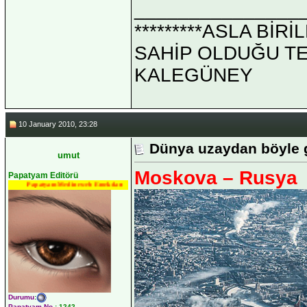
_______________
*********ASLA Bİ
SAHİP OLDUĞU TEK 
KALEGÜNEY
10 January 2010, 23:28
Dünya uzaydan böyle 
umut
Moskova – Rusya
Papatyam Editörü
Papatyam Medineweb Emekdarı
Durumu
:
Papatyam No
:
1242