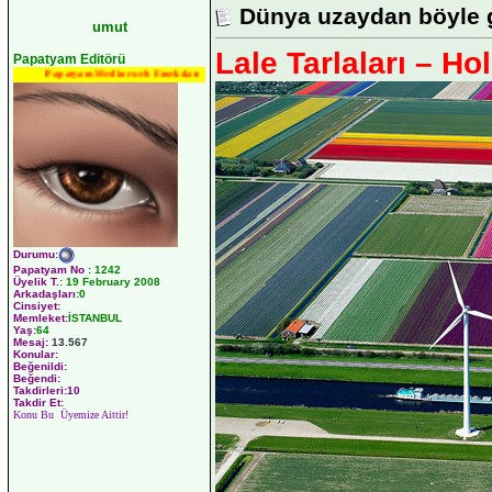
Dünya uzaydan böyle 
umut
Lale Tarlaları – Ho
Papatyam Editörü
Papatyam Medineweb Emekdarı
Durumu
:
Papatyam No
:
1242
Üyelik T.
:
19 February 2008
Arkadaşları
:0
Cinsiyet:
Memleket:
İSTANBUL
Yaş:
64
Mesaj:
13.567
Konular:
Beğenildi:
Beğendi:
Takdirleri:10
Takdir Et:
Konu Bu Üyemize Aittir!