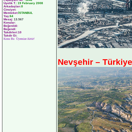
Üyelik T.
:
19 February 2008
Arkadaşları
:0
Cinsiyet:
Memleket:
İSTANBUL
Yaş:
64
Mesaj:
13.567
Konular:
Beğenildi:
Beğendi:
Takdirleri:10
Takdir Et:
Konu Bu Üyemize Aittir!
Nevşehir – Türkiy