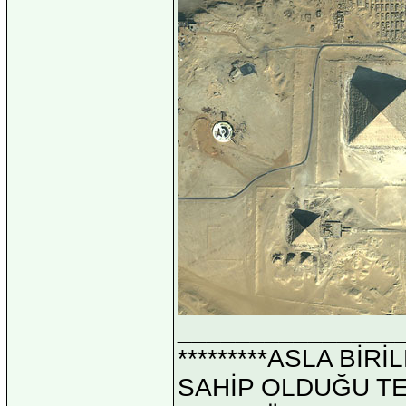
_______________
*********ASLA Bİ
SAHİP OLDUĞU TEK 