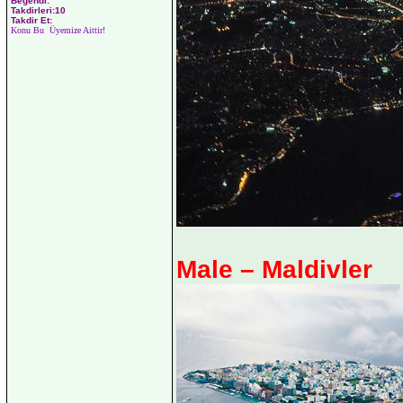
Beğendi:
Takdirleri:10
Takdir Et:
Konu Bu Üyemize Aittir!
Male – Maldivler