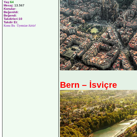
Yaş:
64
Mesaj:
13.567
Konular:
Beğenildi:
Beğendi:
Takdirleri:10
Takdir Et:
Konu Bu Üyemize Aittir!
Bern – İsviçre