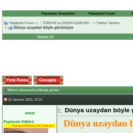
Papatyam Anasayfası
Papatyam Forum
Papatyam Forum
>
..::.TÜRKİYE ve DÜNYA ÜLKELERİ.::.
>
Türkiye Tanıtımı
Dünya uzaydan böyle görünüyor
Üyemiz Ol
Birinci okunmamış Mesajı göster
10 January 2010, 23:15
Dünya uzaydan böyle 
umut
Dünya uzaydan b
Papatyam Editörü
Papatyam Medineweb Emekdarı