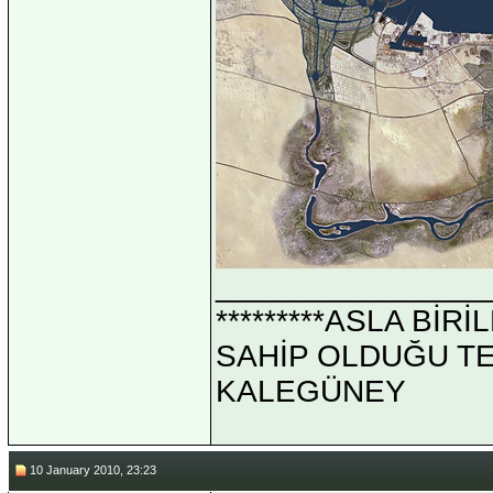
_______________
*********ASLA Bİ
SAHİP OLDUĞU TEK 
KALEGÜNEY
10 January 2010, 23:23