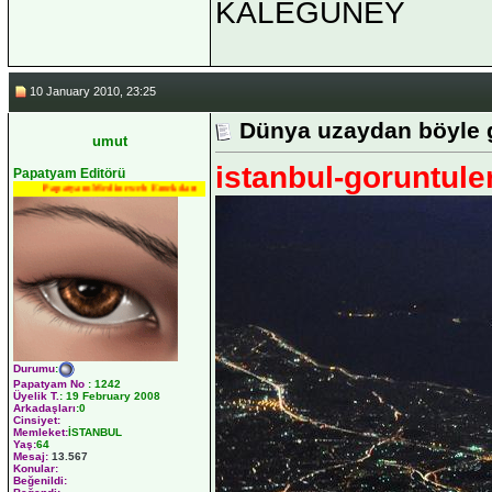
KALEGÜNEY
10 January 2010, 23:25
Dünya uzaydan böyle 
umut
istanbul-goruntuler
Papatyam Editörü
Papatyam Medineweb Emekdarı
Durumu
:
Papatyam No
:
1242
Üyelik T.
:
19 February 2008
Arkadaşları
:0
Cinsiyet:
Memleket:
İSTANBUL
Yaş:
64
Mesaj:
13.567
Konular:
Beğenildi: