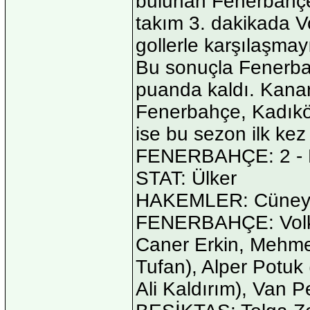
bulunan Fenerbahçe, l
takım 3. dakikada V
gollerle karşılaşmay
Bu sonuçla Fenerba
puanda kaldı. Kanary
Fenerbahçe, Kadıköy
ise bu sezon ilk ke
FENERBAHÇE: 2 - 
STAT: Ülker
HAKEMLER: Cüneyt Ç
FENERBAHÇE: Volkan
Caner Erkin, Mehme
Tufan), Alper Potuk
Ali Kaldırım), Van P