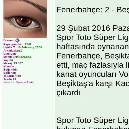
Fenerbahçe: 2 - Beş
29 Şubat 2016 Paza
Spor Toto Süper Lig'
Durumu
:
haftasında oynanan
Papatyam No
:
1242
Üyelik T.
:
19 February 2008
Arkadaşları
:0
Fenerbahçe, Beşikt
Cinsiyet:
Memleket:
İSTANBUL
Yaş:
64
etti, maç fazlasıyla 
Mesaj:
13.567
Konular:
Beğenildi:
kanat oyuncuları Vo
Beğendi:
Takdirleri:10
Takdir Et:
Beşiktaş'a karşı Kad
Konu Bu Üyemize Aittir!
çıkardı
Spor Toto Süper Lig 