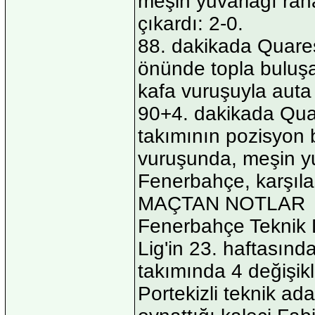
meşin yuvarlağı raha
çıkardı: 2-0.
88. dakikada Quares
önünde topla buluşa
kafa vuruşuyla auta
90+4. dakikada Quar
takımının pozisyon 
vuruşunda, meşin yuv
Fenerbahçe, karşıl
MAÇTAN NOTLAR
Fenerbahçe Teknik D
Lig'in 23. haftasında
takımında 4 değişik
Portekizli teknik 