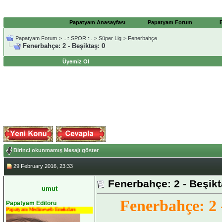
Papatyam Anasayfası
Papatyam Forum
Papatyam Forum
>
..::.SPOR.::.
>
Süper Lig
>
Fenerbahçe
Fenerbahçe: 2 - Beşiktaş: 0
Üyemiz Ol
Birinci okunmamış Mesajı göster
29 February 2016, 23:33
Fenerbahçe: 2 - Beşikt
umut
Fenerbahçe: 2 -
Papatyam Editörü
Papatyam Medineweb Emekdarı