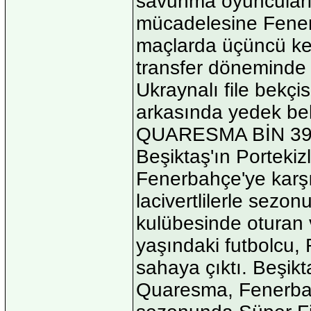
savunma oyuncuları, 
mücadelesine Fenerb
maçlarda üçüncü kez
transfer döneminde k
Ukraynalı file bekçi
arkasında yedek bek
QUARESMA BİN 3
Beşiktaş'ın Porteki
Fenerbahçe'ye karşı
lacivertlilerle sezo
kulübesinde oturan
yaşındaki futbolcu,
sahaya çıktı. Beşikt
Quaresma, Fenerbah