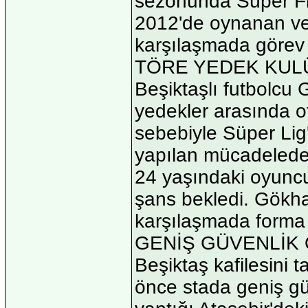
sezonunda Süper Fi
2012'de oynanan ve 
karşılaşmada görev 
TÖRE YEDEK KUL
Beşiktaşlı futbolcu
yedekler arasında ot
sebebiyle Süper Lig'
yapılan mücadelede
24 yaşındaki oyunc
şans bekledi. Gökha
karşılaşmada forma g
GENİŞ GÜVENLİK
Beşiktaş kafilesini
önce stada geniş gü