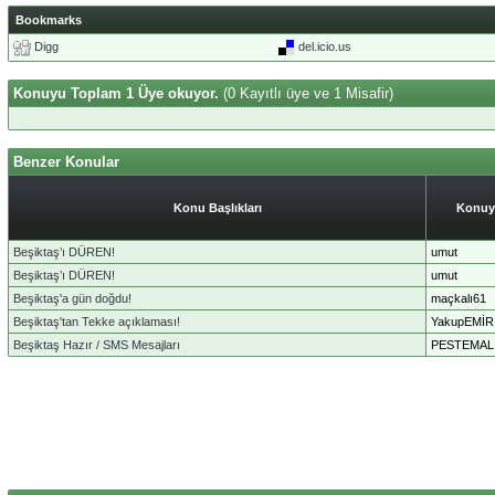
Bookmarks
Digg
del.icio.us
Konuyu Toplam 1 Üye okuyor.
(0 Kayıtlı üye ve 1 Misafir)
Benzer Konular
Konu Başlıkları
Konuy
Beşiktaş’ı DÜREN!
umut
Beşiktaş’ı DÜREN!
umut
Beşiktaş'a gün doğdu!
maçkalı61
Beşiktaş'tan Tekke açıklaması!
YakupEMİR
Beşiktaş Hazır / SMS Mesajları
PESTEMAL