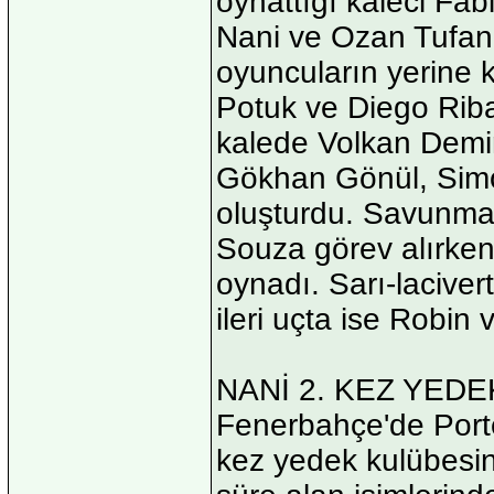
oynattığı kaleci Fab
Nani ve Ozan Tufan'
oyuncuların yerine k
Potuk ve Diego Ribas
kalede Volkan Demi
Gökhan Gönül, Simo
oluşturdu. Savunma
Souza görev alırken
oynadı. Sarı-laciver
ileri uçta ise Robin
NANİ 2. KEZ YED
Fenerbahçe'de Portek
kez yedek kulübesin