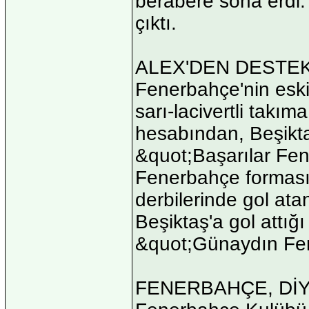
berabere sona erdi. 
çıktı.
ALEX'DEN DESTEK
Fenerbahçe'nin eski
sarı-lacivertli takım
hesabından, Beşiktaş
&quot;Başarılar Fe
Fenerbahçe formasıy
derbilerinde gol at
Beşiktaş'a gol attı
&quot;Günaydın Fen
FENERBAHÇE, DİY