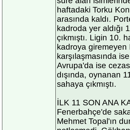
süre alan isimlerind
haftadaki Torku Kon
arasında kaldı. Port
kadroda yer aldığı 
çıkmıştı. Ligin 10.
kadroya giremeyen 
karşılaşmasında ise
Avrupa'da ise cezas
dışında, oynanan 11
sahaya çıkmıştı.
İLK 11 SON ANA 
Fenerbahçe'de saka
Mehmet Topal'ın du