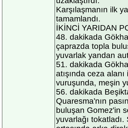
uzaklaştırdı.
Karşılaşmanın ilk y
tamamlandı.
İKİNCİ YARIDAN 
48. dakikada Gökhan
çaprazda topla bulu
yuvarlak yandan auta
51. dakikada Gökhan
atışında ceza alanı
vuruşunda, meşin yu
56. dakikada Beşiktaş
Quaresma'nın pasınd
buluşan Gomez'in s
yuvarlağı tokatladı