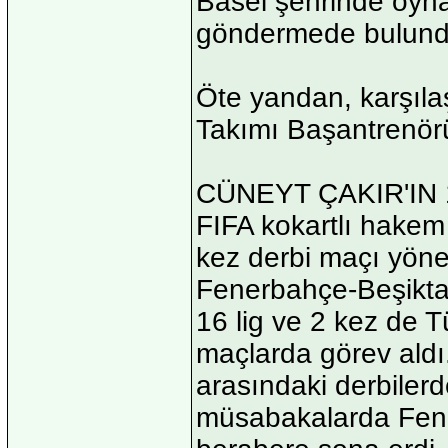
Basel şehrinde oyna
göndermede bulund
Öte yandan, karşıl
Takımı Başantrenörü
CÜNEYT ÇAKIR'IN 
FIFA kokartlı hakem
kez derbi maçı yönet
Fenerbahçe-Beşikta
16 lig ve 2 kez de 
maçlarda görev aldı
arasındaki derbilerd
müsabakalarda Fener