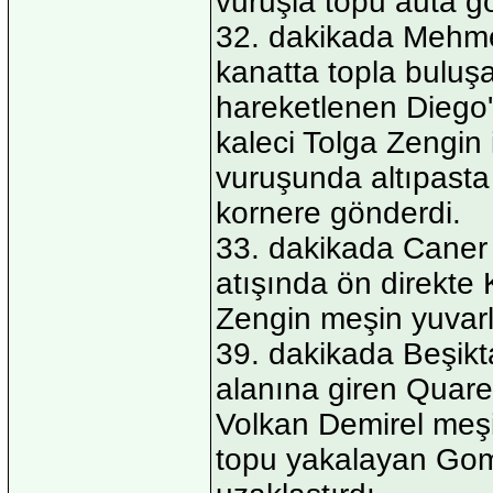
vuruşla topu auta g
32. dakikada Mehmet 
kanatta topla buluş
hareketlenen Diego
kaleci Tolga Zengin 
vuruşunda altıpasta
kornere gönderdi.
33. dakikada Caner 
atışında ön direkte 
Zengin meşin yuvarl
39. dakikada Beşikt
alanına giren Quare
Volkan Demirel meşi
topu yakalayan Gom