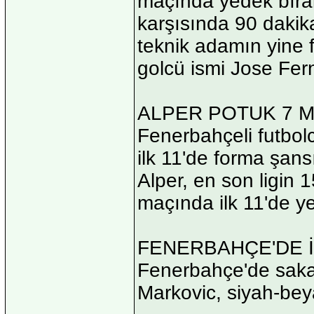
maçında yedek bıra
karşısında 90 dakik
teknik adamın yine f
golcü ismi Jose Fer
ALPER POTUK 7 M
Fenerbahçeli futbol
ilk 11'de forma şans
Alper, en son ligin 
maçında ilk 11'de ye
FENERBAHÇE'DE İ
Fenerbahçe'de sakat
Markovic, siyah-bey