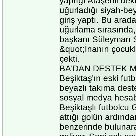
yaptığı Ataşehir'dek
uğurladığı siyah-bey
giriş yaptı. Bu arada
uğurlama sırasında,
başkanı Süleyman Se
&quot;İnanın çocukla
çekti.
BA'DAN DESTEK M
Beşiktaş'ın eski fu
beyazlı takıma dest
sosyal medya hesabı
Beşiktaşlı futbolcu
attığı golün ardından
benzerinde bulunarak