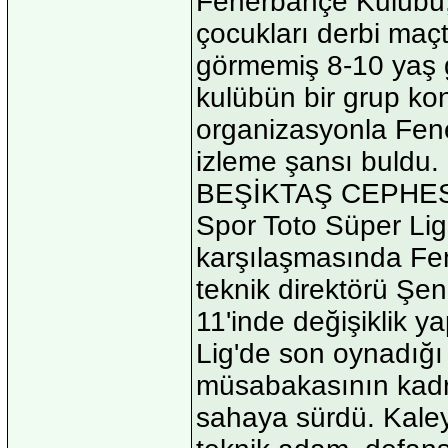
Fenerbahçe Kulübü, 
çocukları derbi maçt
görmemiş 8-10 yaş gr
kulübün bir grup kon
organizasyonla Fen
izleme şansı buldu.
BEŞİKTAŞ CEPHE
Spor Toto Süper Lig'
karşılaşmasında Fe
teknik direktörü Şen
11'inde değişiklik 
Lig'de son oynadığı 
müsabakasının kad
sahaya sürdü. Kaley