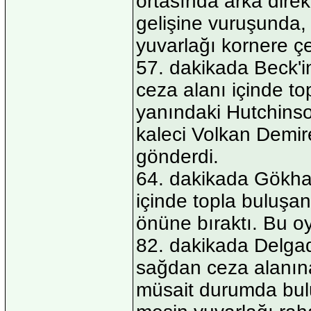
ortasında arka direk
gelişine vuruşunda, 
yuvarlağı kornere çe
57. dakikada Beck'
ceza alanı içinde t
yanındaki Hutchinso
kaleci Volkan Demire
gönderdi.
64. dakikada Gökha
içinde topla buluşa
önüne bıraktı. Bu oy
82. dakikada Delga
sağdan ceza alanına
müsait durumda bulu