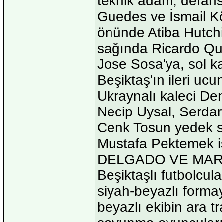
teknik adam, defans
Guedes ve İsmail K
önünde Atiba Hutchi
sağında Ricardo Q
Jose Sosa'ya, sol k
Beşiktaş'ın ileri uc
Ukraynalı kaleci De
Necip Uysal, Serdar
Cenk Tosun yedek so
Mustafa Pektemek i
DELGADO VE MARC
Beşiktaşlı futbolcu
siyah-beyazlı formay
beyazlı ekibin ara 