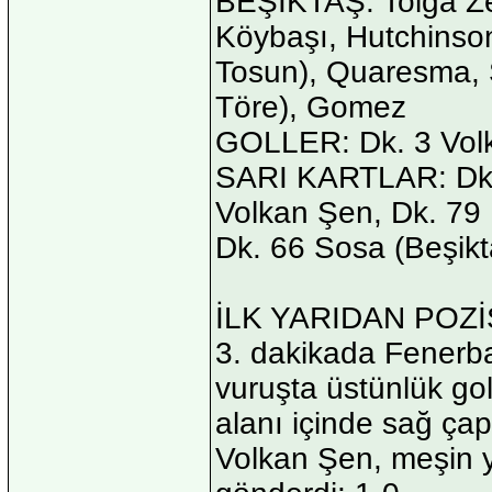
BEŞİKTAŞ: Tolga Ze
Köybaşı, Hutchinso
Tosun), Quaresma, 
Töre), Gomez
GOLLER: Dk. 3 Volk
SARI KARTLAR: Dk. 
Volkan Şen, Dk. 79
Dk. 66 Sosa (Beşikt
İLK YARIDAN POZ
3. dakikada Fenerba
vuruşta üstünlük go
alanı içinde sağ ça
Volkan Şen, meşin yu