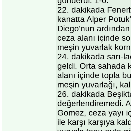
gönderdi: 1-0.
22. dakikada Fenerb
kanatta Alper Potuk'
Diego'nun ardından 
ceza alanı içinde 
meşin yuvarlak korne
24. dakikada sarı-lac
geldi. Orta sahada 
alanı içinde topla b
meşin yuvarlağı, kal
26. dakikada Beşikta
değerlendiremedi. A
Gomez, ceza yayı i
ile karşı karşıya ka