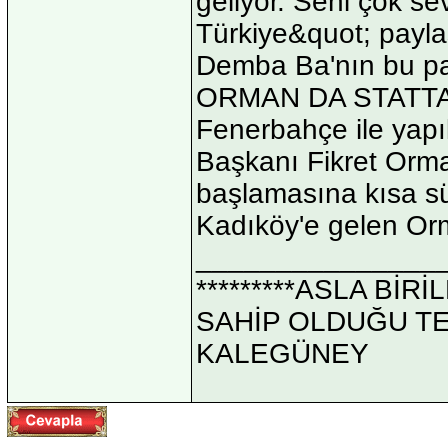
geliyor. Seni çok s
Türkiye&quot; paylaş
Demba Ba'nın bu pay
ORMAN DA STATTA
Fenerbahçe ile yapı
Başkanı Fikret Orma
başlamasına kısa sür
Kadıköy'e gelen Orma
_______________
*********ASLA Bİ
SAHİP OLDUĞU TEK 
KALEGÜNEY