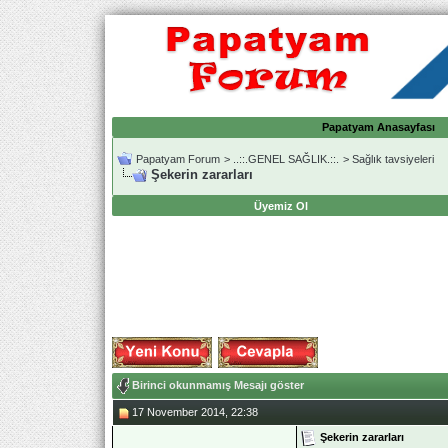
Papatyam Anasayfası
Papatyam Forum
>
..::.GENEL SAĞLIK.::.
>
Sağlık tavsiyeleri
Şekerin zararları
Üyemiz Ol
Birinci okunmamış Mesajı göster
17 November 2014, 22:38
Şekerin zararları