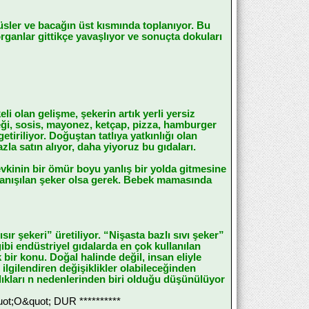
ğüsler ve bacağın üst kısmında toplanıyor. Bu
organlar gittikçe yavaşlıyor ve sonuçta dokuları
li olan gelişme, şekerin artık yerli yersiz
eği, sosis, mayonez, ketçap, pizza, hamburger
tiriliyor. Doğuştan tatlıya yatkınlığı olan
zla satın alıyor, daha yiyoruz bu gıdaları.
vkinin bir ömür boyu yanlış bir yolda gitmesine
tanışılan şeker olsa gerek. Bebek mamasında
ır şekeri” üretiliyor. “Nişasta bazlı sıvı şeker”
gibi endüstriyel gıdalarda en çok kullanılan
 bir konu. Doğal halinde değil, insan eliyle
lgilendiren değişiklikler olabileceğinden
lıkları n nedenlerinden biri olduğu düşünülüyor
;O&quot; DUR **********