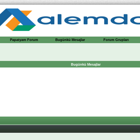
Papatyam Forum
Bugünkü Mesajlar
Forum Grupları
Bugünkü Mesajlar