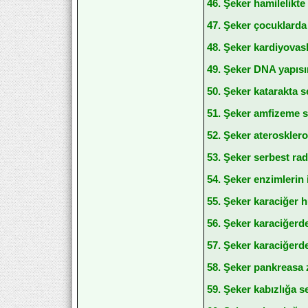
46. Şeker hamilelikte
47. Şeker çocuklarda
48. Şeker kardiyovask
49. Şeker DNA yapısın
50. Şeker katarakta se
51. Şeker amfizeme se
52. Şeker aterosklero
53. Şeker serbest rad
54. Şeker enzimlerin i
55. Şeker karaciğer h
56. Şeker karaciğerde 
57. Şeker karaciğerde
58. Şeker pankreasa z
59. Şeker kabızlığa se