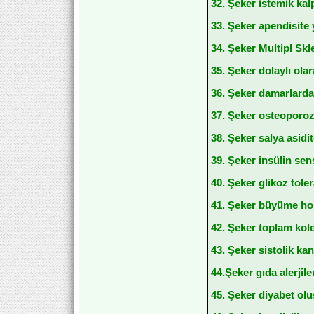
32. Şeker istemik kalp
33. Şeker apendisite y
34. Şeker Multipl Skle
35. Şeker dolaylı ola
36. Şeker damarlarda 
37. Şeker osteoporoz
38. Şeker salya asidit
39. Şeker insülin sen
40. Şeker glikoz tol
41. Şeker büyüme hor
42. Şeker toplam koles
43. Şeker sistolik kan 
44.Şeker gıda alerjile
45. Şeker diyabet ol