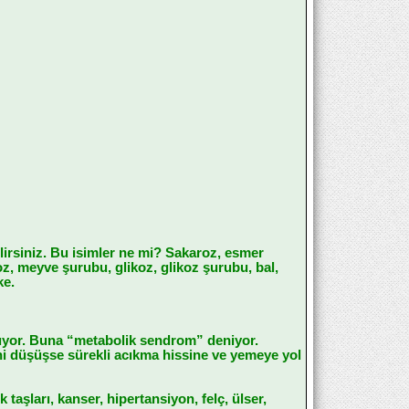
ilirsiniz. Bu isimler ne mi? Sakaroz, esmer
ktoz, meyve şurubu, glikoz, glikoz şurubu, bal,
ke.
ılıyor. Buna “metabolik sendrom” deniyor.
ani düşüşse sürekli acıkma hissine ve yemeye yol
taşları, kanser, hipertansiyon, felç, ülser,