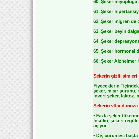
60. Şeker miyopluğa s
61. Şeker hipertansiy
62. Şeker migren de d
63. Şeker beyin dalgal
64. Şeker depresyona 
65. Şeker hormonal de
66. Şeker Alzheimer has
Şekerin gizli isimleri
Yiyeceklerin “içindek
şeker, mısır şurubu, n
invert şeker, laktoz
Şekerin vücudunuza z
• Fazla şeker tüketme
İnsülin, şekeri regül
açıyor.
• Diş çürümesi başta o