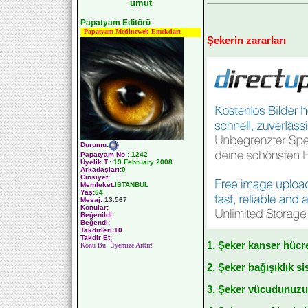
umut
Papatyam Editörü
Papatyam Medineweb Emekdarı
Şekerin zararları
Durumu
:
Papatyam No
:
1242
Üyelik T.
:
19 February 2008
Arkadaşları
:0
Cinsiyet:
Memleket:
İSTANBUL
Yaş:
64
Mesaj:
13.567
Konular:
Beğenildi:
Beğendi:
Takdirleri:10
Takdir Et:
1. Şeker kanser hücre
Konu Bu Üyemize Aittir!
2. Şeker bağışıklık sis
3. Şeker vücudunuzun