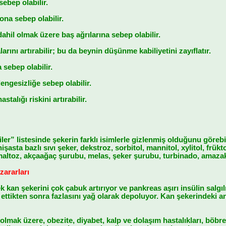
ebep olabilir.
ona sebep olabilir.
ahil olmak üzere baş ağrılarına sebep olabilir.
arını artırabilir; bu da beynin düşünme kabiliyetini zayıflatır.
sebep olabilir.
ngesizliğe sebep olabilir.
talığı riskini artırabilir.
iler” listesinde şekerin farklı isimlerle gizlenmiş olduğunu göreb
işasta bazlı sıvı şeker, dekstroz, sorbitol, mannitol, xylitol, frü
, maltoz, akçaağaç şurubu, melas, şeker şurubu, turbinado, amaza
ararları
k kan şekerini çok çabuk artırıyor ve pankreas aşırı insülin salg
e ettikten sonra fazlasını yağ olarak depoluyor. Kan şekerindeki 
lmak üzere, obezite, diyabet, kalp ve dolaşım hastalıkları, böbrek 