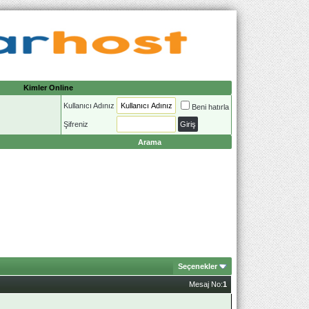
Kimler Online
Kullanıcı Adınız
Beni hatırla
Şifreniz
Arama
Seçenekler
Mesaj No:
1