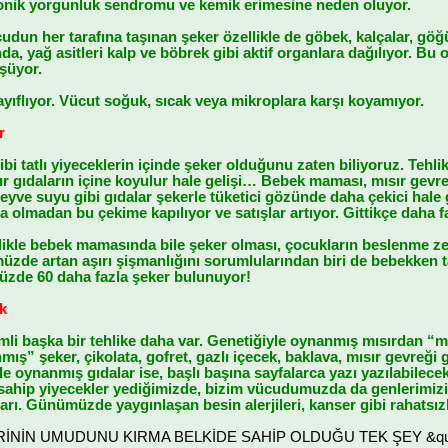
onik yorgunluk sendromu ve kemik erimesine neden oluyor.
udun her tarafına taşınan şeker özellikle de göbek, kalçalar, gö
a, yağ asitleri kalp ve böbrek gibi aktif organlara dağılıyor. Bu 
şüyor.
zayıflıyor. Vücut soğuk, sıcak veya mikroplara karşı koyamıyor.
r
bi tatlı yiyeceklerin içinde şeker olduğunu zaten biliyoruz. Tehlike
r gıdaların içine koyulur hale gelişi… Bebek maması, mısır gevr
eyve suyu gibi gıdalar şekerle tüketici gözünde daha çekici hale ge
a olmadan bu çekime kapılıyor ve satışlar artıyor. Gittikçe daha fa
llikle bebek mamasında bile şeker olması, çocukların beslenme ze
zde artan aşırı şişmanlığını sorumlularından biri de bebekken 
üzde 60 daha fazla şeker bulunuyor!
k
emli başka bir tehlike daha var. Genetiğiyle oynanmış mısırdan “mıs
ış” şeker, çikolata, gofret, gazlı içecek, baklava, mısır gevreği 
le oynanmış gıdalar ise, başlı başına sayfalarca yazı yazılabilecek
ahip yiyecekler yediğimizde, bizim vücudumuzda da genlerimizi i
rı. Günümüzde yaygınlaşan besin alerjileri, kanser gibi rahatsız
LERİNİN UMUDUNU KIRMA BELKİDE SAHİP OLDUĞU TEK ŞEY &quot