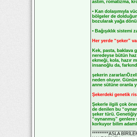
astım, romatizma, kr
• Kan dolaşımıyla vüc
bölgeler de dolduğund
bozularak yağa dönü
• Bağışıklık sistemi 
Her yerde “şeker” va
Kek, pasta, baklava gi
neredeyse bütün hazı
ekmeği, kola, hazır m
insanoğlu da, farkınd
şekerin zararlarıÖze
neden oluyor. Günümü
anne sütüne oranla y
Şekerdeki genetik ris
Şekerle ilgili çok ön
de denilen bu “oynanm
şeker türü. Genetiğiy
“oynanmış” genlere s
korkuyor bilim adamla
__________________
*********ASLA BİRİ