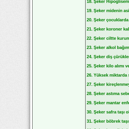
18. Şeker Hipoglisemi
19. Şeker midenin asi
20. Şeker çocuklarda a
21. Şeker koroner kalp 
22. Şeker ciltte kuru
23. Şeker alkol bağıml
24. Şeker diş çürükleri
25. Şeker kilo alımı v
26. Yüksek miktarda şe
27. Şeker kireçlenmey
28. Şeker astıma sebe
29. Şeker mantar enfe
30. Şeker safra taşı o
31. Şeker böbrek taşı