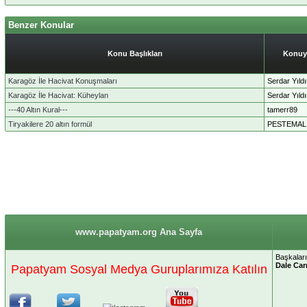
Benzer Konular
Konu Başlıkları
Konuy
Karagöz İle Hacivat Konuşmaları
Serdar Yıld
Karagöz İle Hacivat: Küheylan
Serdar Yıld
---40 Altın Kural---
tamerr89
Tiryakilere 20 altın formül
PESTEMAL
www.papatyam.org Ana Sayfa
Başkaları
Dale Car
Papatyam Sosyal Medya Guruplarımıza Katılın