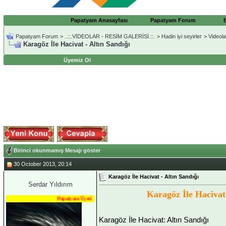
Papatyam Anasayfası
Papatyam Forum
Papatyam Forum
>
..::.VİDEOLAR - RESİM GALERİSİ.::.
>
Hadin iyi seyirler
>
Videola
Karagöz İle Hacivat - Altın Sandığı
Üyemiz Ol
Birinci okunmamış Mesajı göster
30 October 2013, 20:14
Karagöz İle Hacivat - Altın Sandığı
Serdar Yıldırım
Karagöz İle Hacivat 
Papatyam Üyesi
Karagöz İle Hacivat: Altın Sandığı