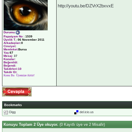
http://youtu.be/DZVrX2bxvxE
Durumu
:
Papatyam No
:
1539
Üyelik T.
:
06 November 2011
Arkadaşları
:0
Cinsiyet:
Memleket:
Bursa
Yaş:
67
Mesaj:
37
Konular:
Beğenildi:
Beğendi:
Takdirleri:10
Takdir Et:
Konu Bu Üyemize Aittir!
Bookmarks
Digg
del.icio.us
Konuyu Toplam 2 Üye okuyor.
(0 Kayıtlı üye ve 2 Misafir)