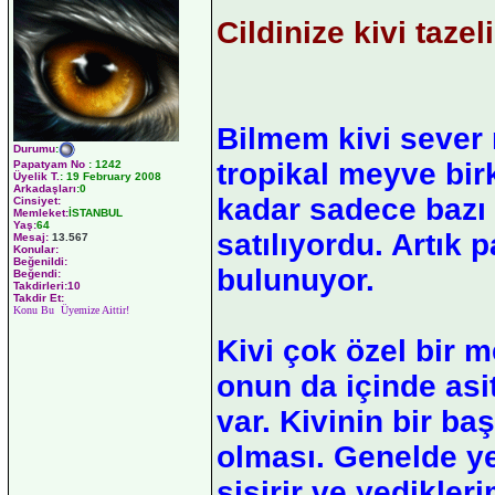
Cildinize kivi tazeli
Bilmem kivi sever
Durumu
:
tropikal meyve bir
Papatyam No
:
1242
Üyelik T.
:
19 February 2008
Arkadaşları
:0
kadar sadece bazı
Cinsiyet:
Memleket:
İSTANBUL
Yaş:
64
satılıyordu. Artık 
Mesaj:
13.567
Konular:
Beğenildi:
bulunuyor.
Beğendi:
Takdirleri:10
Takdir Et:
Konu Bu Üyemize Aittir!
Kivi çok özel bir 
onun da içinde asi
var. Kivinin bir ba
olması. Genelde 
şişirir ve yedikler