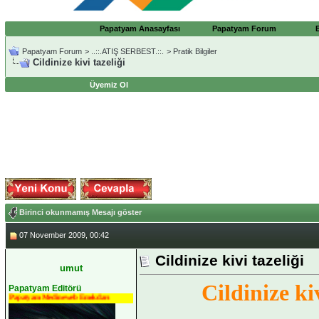
Papatyam Anasayfası
Papatyam Forum
Papatyam Forum
>
..::.ATIŞ SERBEST.::.
>
Pratik Bilgiler
Cildinize kivi tazeliği
Üyemiz Ol
Birinci okunmamış Mesajı göster
07 November 2009, 00:42
Cildinize kivi tazeliği
umut
Cildinize kiv
Papatyam Editörü
Papatyam Medineweb Emekdarı