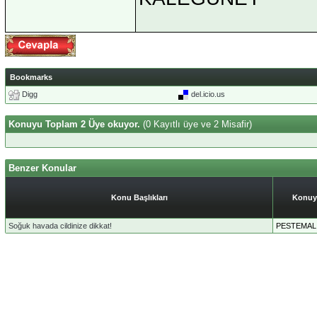
Bookmarks
Digg
del.icio.us
Konuyu Toplam 2 Üye okuyor.
(0 Kayıtlı üye ve 2 Misafir)
Benzer Konular
Konu Başlıkları
Konuy
Soğuk havada cildinize dikkat!
PESTEMAL