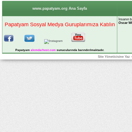
www.papatyam.org Ana Sayfa
İnsanın bı
Oscar Wi
Papatyam Sosyal Medya Guruplarımıza Katılın
Papatyam
alemdarhost
.com
sunucularında barındırılmaktadır.
Site Yöneticisine Yaz