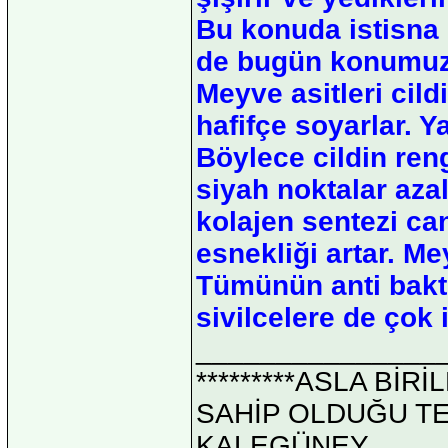
Bu konuda istisna o
de bugün konumuz ol
Meyve asitleri cild
hafifçe soyarlar. 
Böylece cildin reng
siyah noktalar azalır
kolajen sentezi ca
esnekliği artar. M
Tümünün anti bakte
sivilcelere de çok i
_______________
*********ASLA Bİ
SAHİP OLDUĞU TEK 
KALEGÜNEY