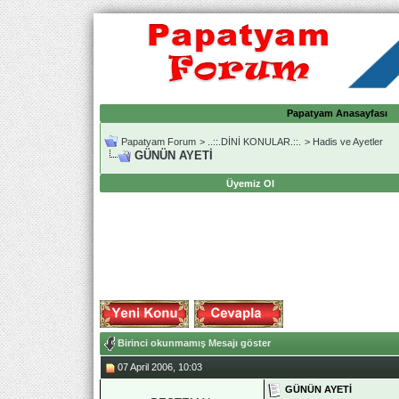
Papatyam Anasayfası
Papatyam Forum
>
..::.DİNİ KONULAR.::.
>
Hadis ve Ayetler
GÜNÜN AYETİ
Üyemiz Ol
Birinci okunmamış Mesajı göster
07 April 2006, 10:03
GÜNÜN AYETİ