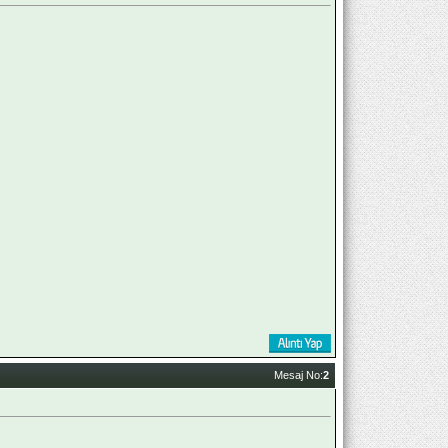
Mesaj No:
2