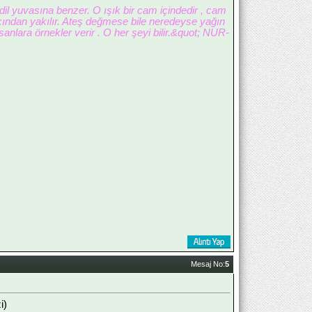
ndil yuvasına benzer. O ışık bir cam içindedir , cam
ğacından yakılır. Ateş değmese bile neredeyse yağın
nlara örnekler verir . O her şeyi bilir.&quot; NUR-
Mesaj No:
5
i)