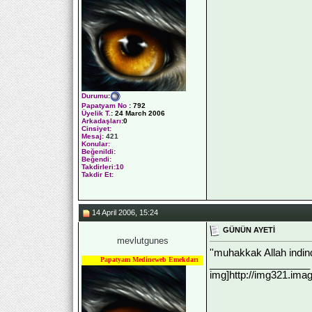
Durumu
:
Papatyam No
:
792
Üyelik T.
:
24 March 2006
Arkadaşları
:0
Cinsiyet:
Mesaj:
421
Konular:
Beğenildi:
Beğendi:
Takdirleri:10
Takdir Et:
14 April 2006, 15:24
GÜNÜN AYETİ
mevlutgunes
''muhakkak Allah indind
Papatyam Medineweb Emekdarı
__________________
img]http://img321.ima