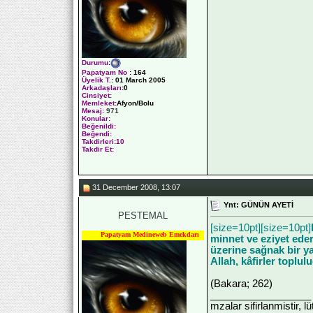
Durumu
:
Papatyam No
:
164
Üyelik T.
:
01 March 2005
Arkadaşları
:0
Cinsiyet:
Memleket:
Afyon/Bolu
Mesaj:
971
Konular:
Beğenildi:
Beğendi:
Takdirleri:10
Takdir Et:
31 December 2008, 13:07
Ynt: GÜNÜN AYETİ
PESTEMAL
[size=10pt][size=10pt]
Papatyam Medineweb Emekdarı
minnet ve eziyet ede
üzerine sağnak bir ya
Allah, kâfirler toplu
(Bakara; 262)
__________________
mzalar sifirlanmistir, l