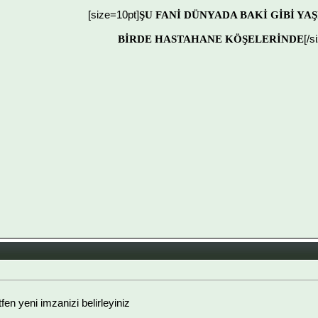
[size=10pt]
ŞU FANİ DÜNYADA BAKİ GİBİ YA
BİRDE HASTAHANE KÖŞELERİNDE
[/s
ütfen yeni imzanizi belirleyiniz