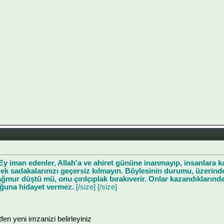
Ey iman edenler, Allah'a ve ahiret gününe inanmayıp, insanlara ka
rek sadakalarınızı geçersiz kılmayın. Böylesinin durumu, üzerin
ğmur düştü mü, onu çırılçıplak bırakıverir. Onlar kazandıklarınd
luğuna hidayet vermez.
[/size] [/size]
ütfen yeni imzanizi belirleyiniz