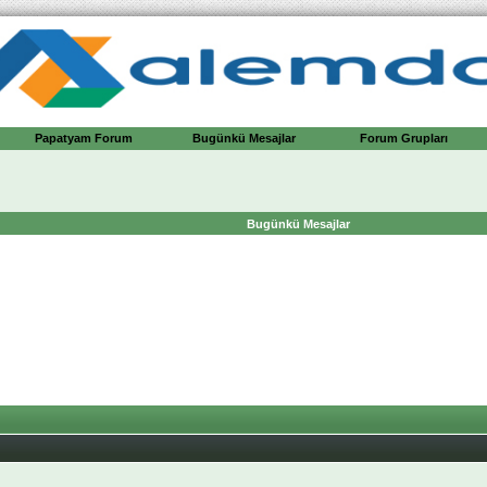
Papatyam Forum
Bugünkü Mesajlar
Forum Grupları
Bugünkü Mesajlar