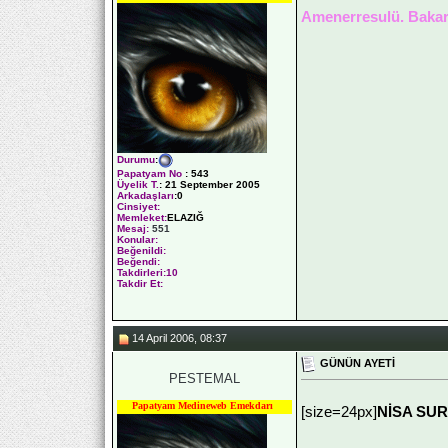
Amenerresulü. Bakara
Durumu
:
Papatyam No
:
543
Üyelik T.
:
21 September 2005
Arkadaşları
:0
Cinsiyet:
Memleket:
ELAZIĞ
Mesaj:
551
Konular:
Beğenildi:
Beğendi:
Takdirleri:10
Takdir Et:
14 April 2006, 08:37
GÜNÜN AYETİ
PESTEMAL
Papatyam Medineweb Emekdarı
[size=24px]
NİSA SUR