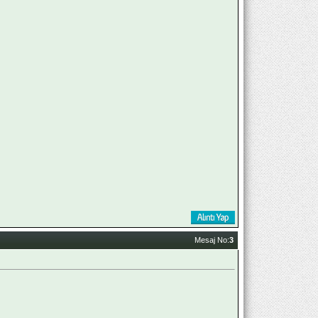
Mesaj No:
3