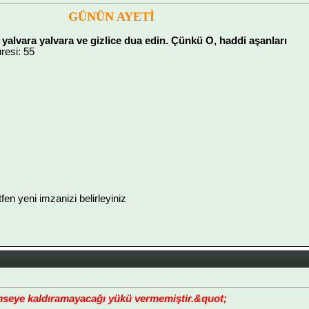
GÜNÜN AYETİ
yalvara yalvara ve gizlice dua edin. Çünkü O, haddi aşanları
uresi: 55
ütfen yeni imzanizi belirleyiniz
imseye kaldıramayacağı yükü vermemiştir.&quot;