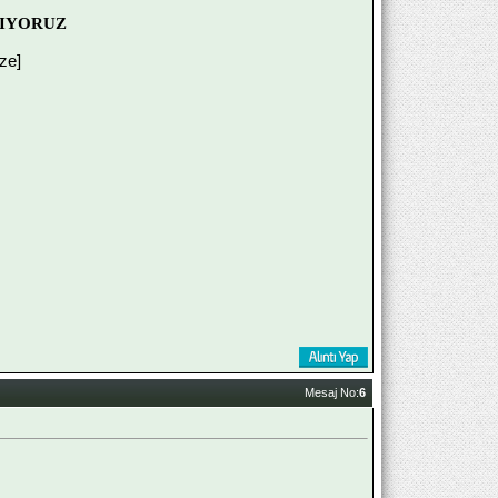
ŞIYORUZ
ize]
Mesaj No:
6