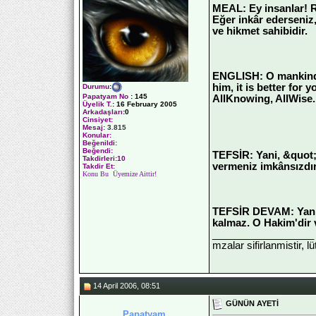
MEAL: Ey insanlar! Re
Eğer inkâr ederseniz,
ve hikmet sahibidir.
ENGLISH: O mankind!
him, it is better for 
Durumu
:
Papatyam No
:
145
AllKnowing, AllWise.
Üyelik T.
:
16 February 2005
Arkadaşları
:0
Cinsiyet:
Mesaj:
3.815
Konular:
Beğenildi:
Beğendi:
TEFSİR: Yani, &quot;
Takdirleri:10
vermeniz imkânsızdı
Takdir Et:
Konu Bu Üyemize Aittir!
TEFSİR DEVAM: Yani, 
kalmaz. O Hakim'dir v
__________________
mzalar sifirlanmistir, l
14 April 2006, 08:51
GÜNÜN AYETİ
Papatyam