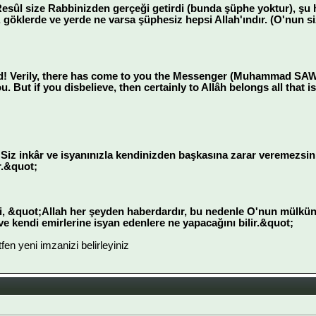
sûl size Rabbinizden gerçeği getirdi (bunda şüphe yoktur), şu ha
 göklerde ve yerde ne varsa şüphesiz hepsi Allah'ındır. (O'nun siz
 Verily, there has come to you the Messenger (Muhammad SAW) w
you. But if you disbelieve, then certainly to Allâh belongs all that
Siz inkâr ve isyanınızla kendinizden başkasına zarar veremezsini
r.&quot;
&quot;Allah her şeyden haberdardır, bu nedenle O'nun mülkünde
e kendi emirlerine isyan edenlere ne yapacağını bilir.&quot;
ütfen yeni imzanizi belirleyiniz