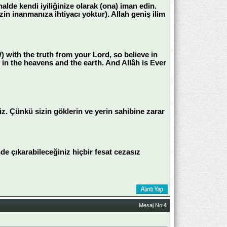
lde kendi iyiliğinize olarak (ona) iman edin.
in inanmanıza ihtiyacı yoktur). Allah geniş ilim
ith the truth from your Lord, so believe in
 is in the heavens and the earth. And Allâh is Ever
z. Çünkü sizin göklerin ve yerin sahibine zarar
 çıkarabileceğiniz hiçbir fesat cezasız
Mesaj No:
4