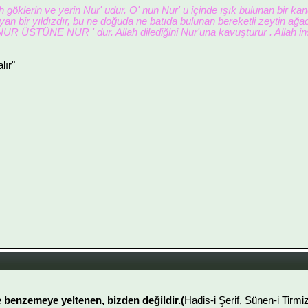
h göklerin ve yerin Nur' udur. O' nun Nur' u içinde ışık bulunan bir ka
layan bir yıldızdır, bu ne doğuda ne batıda bulunan bereketli zeytin a
NUR ÜSTÜNE NUR ' dur. Allah dilediğini Nur'una kavuşturur . Allah insa
lır"
e benzemeye yeltenen, bizden değildir.(
Hadis-i Şerif, Sünen-i Tirmiz