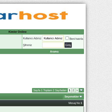
Kimler Online
Kullanıcı Adınız
Beni hatırla
Şifreniz
Arama
Sayfa 1 Toplam 2 Sayfadan
1
2
>
Seçenekler
Mesaj No:
1