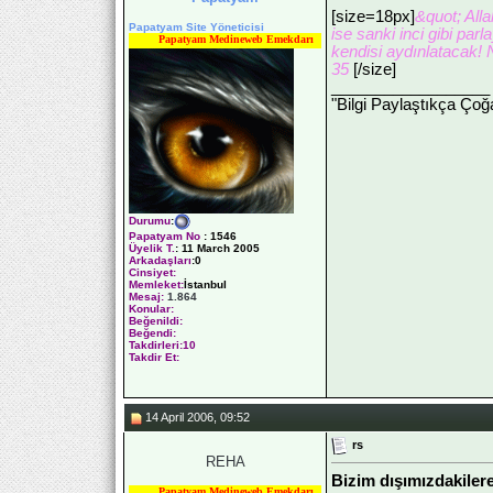
[size=18px]
&quot; Alla
Papatyam Site Yöneticisi
ise sanki inci gibi par
Papatyam Medineweb Emekdarı
kendisi aydınlatacak! 
35
[/size]
__________________
"Bilgi Paylaştıkça Çoğa
Durumu
:
Papatyam No
:
1546
Üyelik T.
:
11 March 2005
Arkadaşları
:0
Cinsiyet:
Memleket:
İstanbul
Mesaj:
1.864
Konular:
Beğenildi:
Beğendi:
Takdirleri:10
Takdir Et:
14 April 2006, 09:52
rs
REHA
Bizim dışımızdakiler
Papatyam Medineweb Emekdarı