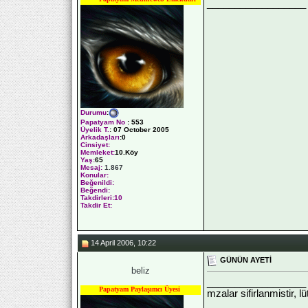
__________________
Durumu
:
Papatyam No
:
553
Üyelik T.
:
07 October 2005
Arkadaşları
:0
Cinsiyet:
Memleket:
10.Köy
Yaş:
65
Mesaj:
1.867
Konular:
Beğenildi:
Beğendi:
Takdirleri:10
Takdir Et:
14 April 2006, 10:22
GÜNÜN AYETİ
beliz
__________________
Papatyam Paylaşımcı Üyesi
mzalar sifirlanmistir, l