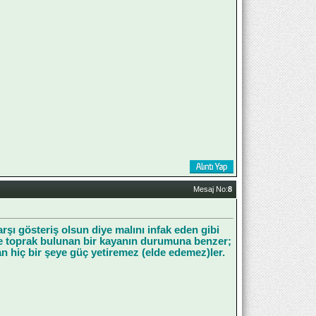
Mesaj No:
8
rşı gösteriş olsun diye malını infak eden gibi
de toprak bulunan bir kayanın durumuna benzer;
an hiç bir şeye güç yetiremez (elde edemez)ler.