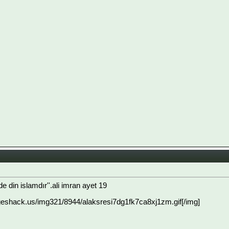
e din islamdır''.ali imran ayet 19
geshack.us/img321/8944/alaksresi7dg1fk7ca8xj1zm.gif[/img]