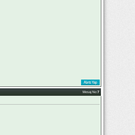
Mesaj No:
7