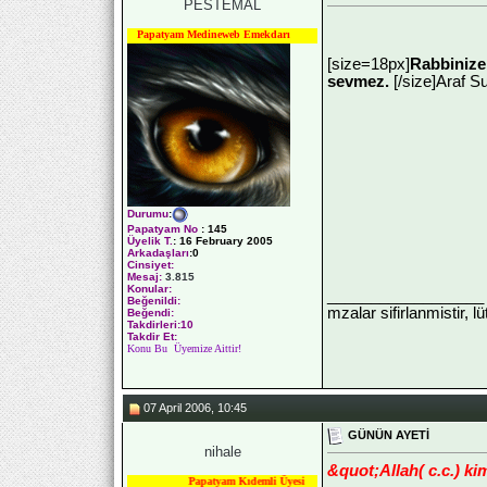
PESTEMAL
Papatyam Medineweb Emekdarı
[size=18px]
Rabbinize 
sevmez.
[/size]Araf S
Durumu
:
Papatyam No
:
145
Üyelik T.
:
16 February 2005
Arkadaşları
:0
Cinsiyet:
Mesaj:
3.815
Konular:
__________________
Beğenildi:
mzalar sifirlanmistir, l
Beğendi:
Takdirleri:10
Takdir Et:
Konu Bu Üyemize Aittir!
07 April 2006, 10:45
GÜNÜN AYETİ
nihale
&quot;Allah( c.c.) k
Papatyam Kıdemli Üyesi