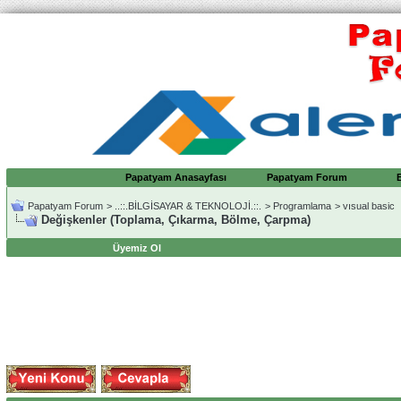
Papatyam Anasayfası
Papatyam Forum
Papatyam Forum
>
..::.BİLGİSAYAR & TEKNOLOJİ.::.
>
Programlama
>
vısual basic
Değişkenler (Toplama, Çıkarma, Bölme, Çarpma)
Üyemiz Ol