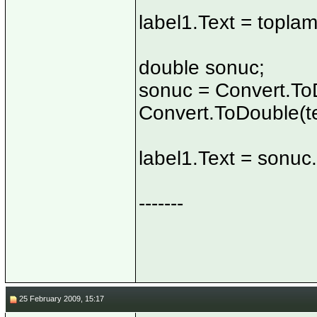
label1.Text = toplam
double sonuc;
sonuc = Convert.ToD
Convert.ToDouble(te
label1.Text = sonuc.
-------
25 February 2009, 15:17