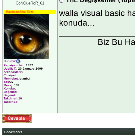
CoNQueRoR_61
walla visual basic h
Papatyam Usta Üyesi
konuda...
_______________
Biz Bu H
Durumu
:
Papatyam No
:
1397
Üyelik T.
:
20 January 2009
Arkadaşları
:0
Cinsiyet:
Memleket:
istanbul
Yaş:
37
Mesaj:
131
Konular:
Beğenildi:
Beğendi:
Takdirleri:10
Takdir Et:
Bookmarks