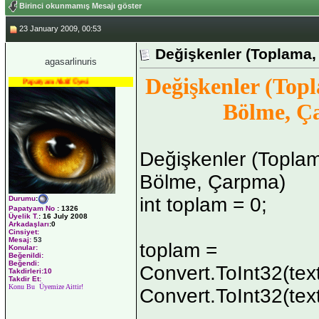
Birinci okunmamış Mesajı göster
23 January 2009, 00:53
Değişkenler (Toplama,
agasarlinuris
Değişkenler (Top
Papatyam Aktif Üyesi
Bölme, Ç
Değişkenler (Topla
Bölme, Çarpma)
int toplam = 0;
Durumu
:
Papatyam No
:
1326
Üyelik T.
:
16 July 2008
Arkadaşları
:0
Cinsiyet:
Mesaj:
53
toplam =
Konular:
Beğenildi:
Beğendi:
Convert.ToInt32(tex
Takdirleri:10
Takdir Et:
Konu Bu Üyemize Aittir!
Convert.ToInt32(tex