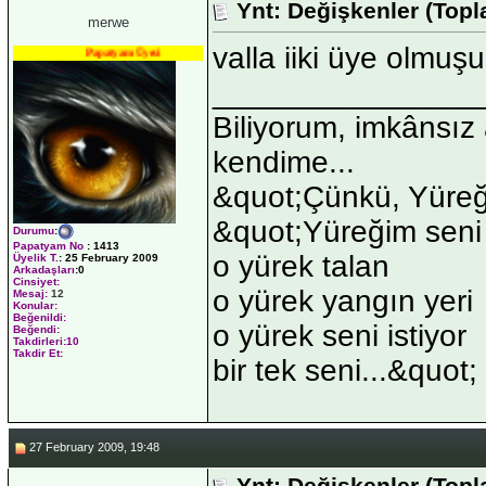
Ynt: Değişkenler (Top
merwe
valla iiki üye olmuş
Papatyam Üyesi
_______________
Biliyorum, imkânsı
kendime...
&quot;Çünkü, Yüreğ
&quot;Yüreğim seni
Durumu
:
Papatyam No
:
1413
o yürek talan
Üyelik T.
:
25 February 2009
Arkadaşları
:0
Cinsiyet:
o yürek yangın yeri
Mesaj:
12
Konular:
Beğenildi:
o yürek seni istiyor
Beğendi:
Takdirleri:10
Takdir Et:
bir tek seni...&quot;
27 February 2009, 19:48
Ynt: Değişkenler (Top