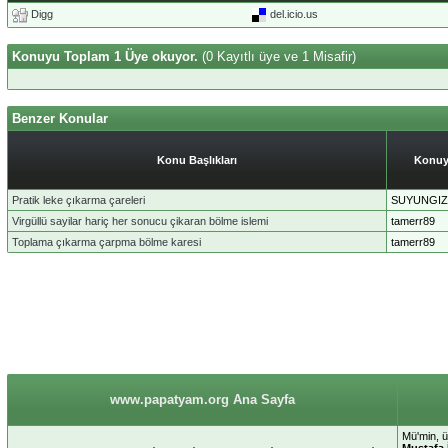
Digg
del.icio.us
Konuyu Toplam 1 Üye okuyor.
(0 Kayıtlı üye ve 1 Misafir)
Benzer Konular
Konu Başlıkları
Konuy
Pratik leke çıkarma çareleri
SUYUNGIZ
Virgüllü sayilar hariç her sonucu çikaran bölme islemi
tamerr89
Toplama çıkarma çarpma bölme karesi
tamerr89
www.papatyam.org Ana Sayfa
Mü'min, ü
Mustafa 