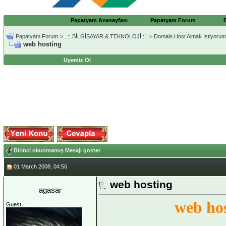
Papatyam Anasayfası
Papatyam Forum
Papatyam Forum
>
..::.BİLGİSAYAR & TEKNOLOJİ.::.
>
Domain Host Almak İstiyorum
web hosting
Üyemiz Ol
Birinci okunmamış Mesajı göster
01 March 2008, 04:56
web hosting
agasar
web ho
Guest