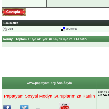
Bookmarks
Digg
del.icio.us
Konuyu Toplam 1 Üye okuyor.
(0 Kayıtlı üye ve 1 Misafir)
www.papatyam.org Ana Sayfa
Bilen ve 
Çin Ata 
Papatyam Sosyal Medya Guruplarımıza Katılın