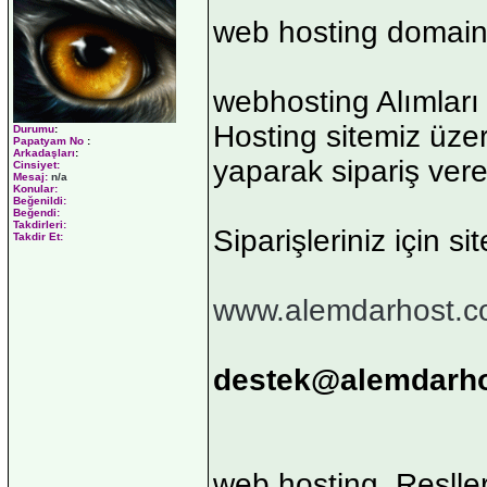
web hosting domai
webhosting Alımları 
Hosting sitemiz üzer
Durumu
:
Papatyam No
:
Arkadaşları
:
yaparak sipariş vereb
Cinsiyet:
Mesaj:
n/a
Konular:
Beğenildi:
Beğendi:
Takdirleri:
Siparişleriniz için si
Takdir Et:
www.alemdarhost.
destek@alemdarh
web hosting, Reslle