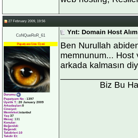
27 February 2009, 19:56
Ynt: Domain Host Alım
CoNQueRoR_61
Ben Nurullah abide
Papatyam Usta Üyesi
memnunum... Host v
arkada kalmasın diyo
_______________
Biz Bu H
Durumu
:
Papatyam No
:
1397
Üyelik T.
:
20 January 2009
Arkadaşları
:0
Cinsiyet:
Memleket:
istanbul
Yaş:
37
Mesaj:
131
Konular:
Beğenildi:
Beğendi:
Takdirleri:10
Takdir Et: