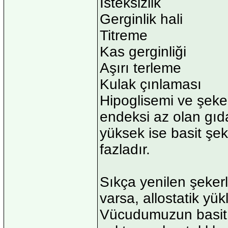
İsteksizlik
Gerginlik hali
Titreme
Kas gerginliği
Aşırı terleme
Kulak çınlaması
Hipoglisemi ve şeke
endeksi az olan gıd
yüksek ise basit şek
fazladır.
Sıkça yenilen şekerl
varsa, allostatik yü
Vücudumuzun basit ş