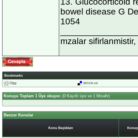
13. Glucocorticoid 
bowel disease G Dec
1054
_______________
mzalar sifirlanmistir,
Bookmarks
Digg
del.icio.us
Konuyu Toplam 1 Üye okuyor.
(0 Kayıtlı üye ve 1 Misafir)
Benzer Konular
Konu Başlıkları
Konuy