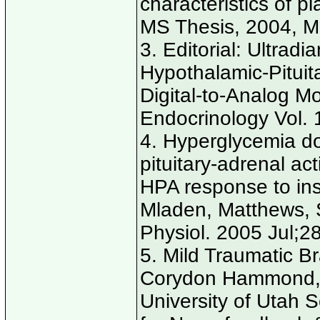
characteristics of p
MS Thesis, 2004, Mo
3. Editorial: Ultrad
Hypothalamic-Pituit
Digital-to-Analog M
Endocrinology Vol. 
4. Hyperglycemia d
pituitary-adrenal act
HPA response to ins
Mladen, Matthews, 
Physiol. 2005 Jul;2
5. Mild Traumatic Br
Corydon Hammond,
University of Utah S