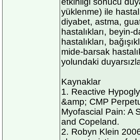
etkinliği sonucu duya
yüklenme) ile hastalı
diyabet, astma, guatr
hastalıkları, beyin-da
hastalıkları, bağışık
mide-barsak hastalı
yolundaki duyarsızl
Kaynaklar
1. Reactive Hypogl
&amp; CMP Perpetua
Myofascial Pain: A S
and Copeland.
2. Robyn Klein 200