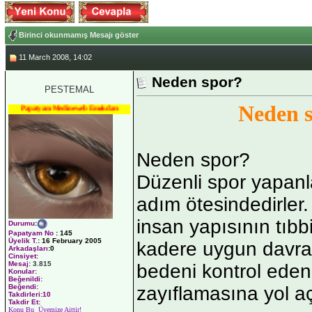
Birinci okunmamış Mesajı göster
11 March 2008, 14:02
Neden spor?
PESTEMAL
Neden 
Papatyam Medineweb Emekdarı
Neden spor?
Düzenli spor yapanla
adım ötesindedirler
insan yapısının tıbbi
Durumu
:
Papatyam No
:
145
Üyelik T.
:
16 February 2005
kadere uygun davra
Arkadaşları
:0
Cinsiyet:
Mesaj:
3.815
bedeni kontrol eden
Konular:
Beğenildi:
zayıflamasına yol aç
Beğendi:
Takdirleri:10
Takdir Et:
Konu Bu Üyemize Aittir!