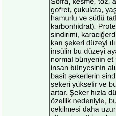
Sofra, kesme, toz, a
gofret, çukulata, yaş
hamurlu ve sütlü tatlı
karbonhidrat). Prot
sindirimi, karaciğer
kan şekeri düzeyi ılım
insülin bu düzeyi ay
normal bünyenin et v
insan bünyesinin alı
basit şekerlerin sin
şekeri yükselir ve b
artar. Şeker hızla dü
özellik nedeniyle, 
çekilmesi daha uzun 