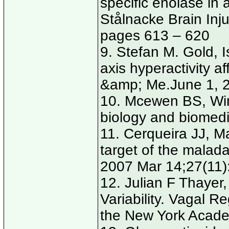
specific enolase in 
Stålnacke Brain Inj
pages 613 – 620
9. Stefan M. Gold,
axis hyperactivity af
&amp; Me.June 1, 2
10. Mcewen BS, Wing
biology and biomed
11. Cerqueira JJ, Ma
target of the malada
2007 Mar 14;27(11)
12. Julian F Thayer
Variability. Vagal R
the New York Acade