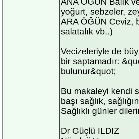
ANA ÖĞÜN Balık ve hi
yoğurt, sebzeler, ze
ARA ÖĞÜN Ceviz, ba
salatalık vb..)
Vecizeleriyle de bü
bir saptamadır: &qu
bulunur&quot;
Bu makaleyi kendi s
başı sağlık, sağlığı
Sağlıklı günler diler
Dr Güçlü ILDIZ