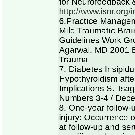
for Neurofeedback
http://www.isnr.org/
6.Practıce Manage
Mıld Traumatıc Bra
Guidelines Work Gr
Agarwal, MD 2001 Ea
Trauma
7. Diabetes Insipi
Hypothyroidism after
Implications S. Tsag
Numbers 3-4 / Dec
8. One-year follow-u
injury: Occurrence 
at follow-up and se