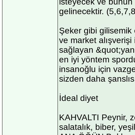
isteyecek ve bunun 
gelinecektir. (5,6,7,8
Şeker gibi gilisemik
ve market alışverişi
sağlayan &quot;yanl
en iyi yöntem spord
insanoğlu için vazgeç
sizden daha şanslıs
İdeal diyet
KAHVALTI Peynir, z
salatalık, biber, yeşi