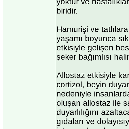
yoktur ve hastalıkl
biridir.
Hamurişi ve tatlılar
yaşamı boyunca sıkça
etkisiyle gelişen be
şeker bağımlısı halin
Allostaz etkisiyle 
cortizol, beyin duya
nedeniyle insanlarda
oluşan allostaz ile s
duyarlılığını azaltac
gıdaları ve dolayısıy