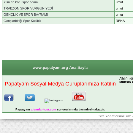
Yılın en kötü spor adamı
umut
TRABZON SPOR VURGUN YEDİ
umut
GENÇLİK VE SPOR BAYRAMI
umut
Gençlerbirliği Spor Kulübü
REHA
www.papatyam.org Ana Sayfa
Allah'ın 
Muhsin 
Papatyam Sosyal Medya Guruplarımıza Katılın
Papatyam
alemdarhost
.com
sunucularında barındırılmaktadır.
Site Yöneticisine Yaz