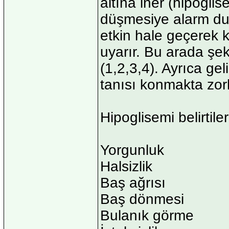
altına iner (hipoglis
düşmesiye alarm du
etkin hale geçerek k
uyarır. Bu arada şeke
(1,2,3,4). Ayrıca ge
tanısı konmakta zorl
Hipoglisemi belirtiler
Yorgunluk
Halsizlik
Baş ağrısı
Baş dönmesi
Bulanık görme