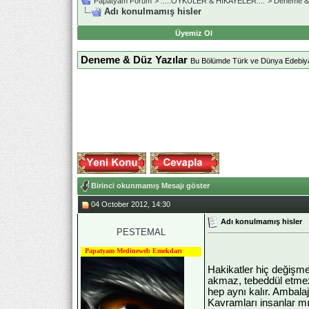
Papatyam Forum
>
..::.ÖYKÜLER & HİKAYELER.::.
>
Deneme & 
Adı konulmamış hisler
Üyemiz Ol
Deneme & Düz Yazılar
Bu Bölümde Türk ve Dünya Edebiyatı
Birinci okunmamış Mesajı göster
04 October 2012, 14:30
Adı konulmamış hisler
PESTEMAL
Papatyam Medineweb Emekdarı
Hakikatler hiç değişme
akmaz, tebeddül etmez. 
hep aynı kalır. Ambalaj
Kavramları insanlar mı