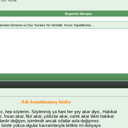
Düz Yazılar
Bugünkü Mesajlar
ndan Deneme ve Düz Yazılara Yer Verebilir, Yorum Yapabilirsiniz...
Adı konulmamış hisler
z, hep söylerim. Söylenmiş ya hani her şey akar diye.. Hakikat
İnsan akar, fikir akar, yıldızlar akar, varlık akar lâkin hakikat
lardır değişen, isimlerdir ancak sıfatlar asla değişmez.
 türetir yoksa olgular kavramlarıyla birlikte mi dünyaya