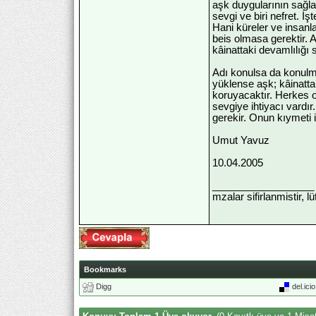
aşk duygularının sağlad
sevgi ve biri nefret. 
Hani küreler ve insanl
beis olmasa gerektir. A
kâinattaki devamlılığı
Adı konulsa da konulm
yüklense aşk; kâinatta
koruyacaktır. Herkes o
sevgiye ihtiyacı vardı
gerekir. Onun kıymeti i
Umut Yavuz
10.04.2005
__________________
mzalar sifirlanmistir, l
Bookmarks
Digg
del.ici