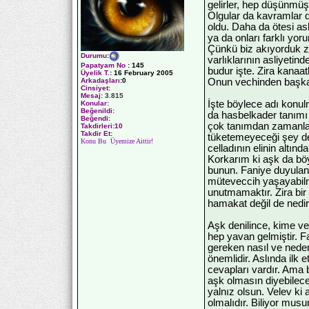
gelirler, hep düşünmü
Olgular da kavramlar d
oldu. Daha da ötesi as
ya da onları farklı yo
Çünkü biz akıyorduk 
Durumu
:
varlıklarının asliyeti
Papatyam No
:
145
budur işte. Zira kanaatl
Üyelik T.
:
16 February 2005
Onun vechinden başka 
Arkadaşları
:0
Cinsiyet:
Mesaj:
3.815
İşte böylece adı konul
Konular:
Beğenildi:
da hasbelkader tanımı
Beğendi:
çok tanımdan zamanla
Takdirleri:10
Takdir Et:
tüketemeyeceği şey de
Konu Bu Üyemize Aittir!
celladının elinin altın
Korkarım ki aşk da böy
bunun. Faniye duyulan 
müteveccih yaşayabilm
unutmamaktır. Zira b
hamakat değil de nedi
Aşk denilince, kime v
hep yavan gelmiştir. F
gereken nasıl ve neden
önemlidir. Aslında ilk 
cevapları vardır. Ama
aşk olmasın diyebilec
yalnız olsun. Velev k
olmalıdır. Biliyor musun