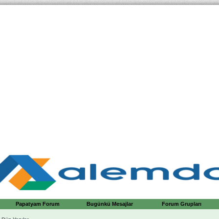
Papatyam Forum
Bugünkü Mesajlar
Forum Grupları