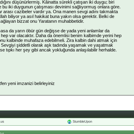
ığını düşünürlermiş. Kâinatta sürekli çatışan iki duygu; biri
İşte bu iki duygunun çatışması devinimi sağlıyormuş onlara göre.
ar arası cazibeler vardır ya. Ona manen sevgi adını takmakta
llah biliyor ya asıl hakikat buna yakın olsa gerektir. Belki de
 sağlayan bizzat onu Yaratanın muhabbetidir.
asa da yarın öbür gün değişse de yada yeni anlamlar da
 hep var olacaktır. Daha da önemlisi benim kalbimde yerini hep
nu kalbinde muhafaza edebilmeli. Zira kalbin dahi atmak için
r. Sevgiyi şiddetli olarak aşk tadında yaşamak ve yaşatmak
se tıpkı her şey gibi ancak yokluğunda anlaşılabilir herhalde.
ütfen yeni imzanizi belirleyiniz
o.us
StumbleUpon