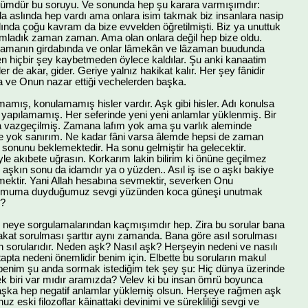
şümdür bu soruyu. Ve sonunda hep şu karara varmışımdır:
a aslında hep vardı ama onlara isim takmak biz insanlara nasip
lında çoğu kavram da bize evvelden öğretilmişti. Biz ya unuttuk
rumladık zaman zaman. Ama olan onlara değil hep bize oldu.
zamanın girdabında ve onlar lâmekân ve lâzaman buudunda
nden hiçbir şey kaybetmeden öylece kaldılar. Şu anki kanaatim
er de akar, gider. Geriye yalnız hakikat kalır. Her şey fânidir
ve Onun nazar ettiği vechelerden başka.
mamış, konulamamış hisler vardır. Aşk gibi hisler. Adı konulsa
 yapılamamış. Her seferinde yeni yeni anlamlar yüklenmiş. Bir
 vazgeçilmiş. Zamana lafım yok ama şu varlık aleminde
 yok sanırım. Ne kadar fâni varsa âlemde hepsi de zaman
da sonunu beklemektedir. Ha sonu gelmiştir ha gelecektir.
le akıbete uğrasın. Korkarım lakin bilirim ki önüne geçilmez
aşkın sonu da idamdır ya o yüzden.. Asıl iş ise o aşkı bakiye
ektir. Yani Allah hesabına sevmektir, severken Onu
ir muma duyduğumuz sevgi yüzünden koca güneşi unutmak
r?
e neye sorgulamalarından kaçmışımdır hep. Zira bu sorular bana
akat sorulması şarttır aynı zamanda. Bana göre asıl sorulması
 sorularıdır. Neden aşk? Nasıl aşk? Herşeyin nedeni ve nasılı
etapta nedeni önemlidir benim için. Elbette bu soruların makul
 benim şu anda sormak istediğim tek şey şu: Hiç dünya üzerinde
ek biri var mıdır aramızda? Velev ki bu insan ömrü boyunca
i aşka hep negatif anlamlar yüklemiş olsun. Herşeye rağmen aşk
uz eski filozoflar kâinattaki devinimi ve sürekliliği sevgi ve