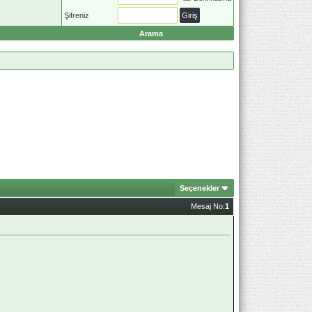
Şifreniz
Arama
Seçenekler
Mesaj No:
1