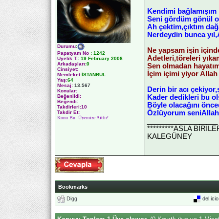
Kendimi bağlamışım 
Seni gördüm gönül ol
Ah çektim,çıktım dağ
Nerdeydin bunca yıl,A
Durumu
:
Ne yapsam işin için
Papatyam No
:
1242
Adetleri,töreleri yık
Üyelik T.
:
19 February 2008
Arkadaşları
:0
Sen olmadan hayatı
Cinsiyet:
İçim içimi yiyor Allah
Memleket:
İSTANBUL
Yaş:
64
Mesaj:
13.567
Derin bir acı çekiyor
Konular:
Kader dedikleri bu o
Beğenildi:
Beğendi:
Böyle olacağını önce
Takdirleri:10
Özlüyorum seniAllah
Takdir Et:
Konu Bu Üyemize Aittir!
__________________
*********ASLA BİRİ
KALEGÜNEY
Bookmarks
Digg
del.ici