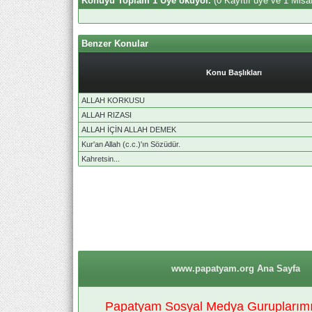
Konuyu Toplam 1 Üye okuyor.
(0 Kayıtlı üye ve 1 Misaf
Benzer Konular
Konu Başlıkları
ALLAH KORKUSU
ALLAH RIZASI
ALLAH İÇİN ALLAH DEMEK
Kur'an Allah (c.c.)'ın Sözüdür.
Kahretsin...
www.papatyam.org Ana Sayfa
Papatyam Sosyal Medya Guruplarımız