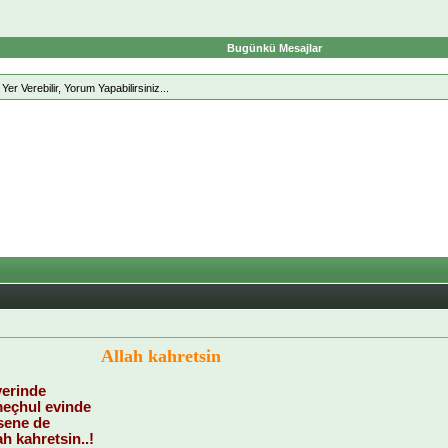
Bugünkü Mesajlar
r Verebilir, Yorum Yapabilirsiniz...
Allah kahretsin
yerinde
meçhul evinde
sene de
ah kahretsin..!