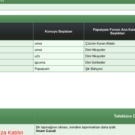
ir)
Papatyam Forum Ana Kate
Konuyu Başlatan
Başlıkları
umut
Çözüm Kuran Ahlakı
umut
Dini Hikayeler
u2s
Dini Hikayeler
igzuma
Dini Sohbetler
Papatyam
Şiir Bahçesi
Tefekküre 
Bir tapınağının olması, kendine tapınmaktan daha iyidir.
İmam Gazali
a Katılın