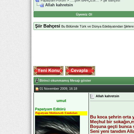
Papatyam Forum
>
..::.ŞİİR BAHÇESİ.::.
>
Şiir Bahçesi
Allah kahretsin
Üyemiz Ol
Şiir Bahçesi
Bu Bölümde Türk ve Dünya Edebiyatından Şiirlere Ye
Birinci okunmamış Mesajı göster
01 November 2009, 16:18
Allah kahretsin
umut
Papatyam Editörü
Papatyam Medineweb Emekdarı
Bu koca şehrin orta 
Meçhul bir sokağın,
Boşuna geçti bunca 
Seni yeni tanıdım All