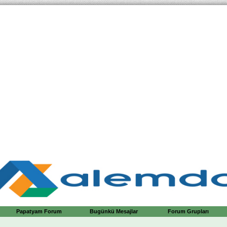
Papatyam Forum
Bugünkü Mesajlar
Forum Grupları