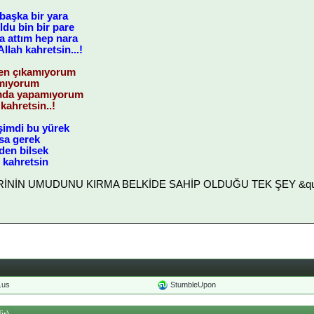
başka bir yara
du bin bir pare
a attım hep nara
llah kahretsin...!
den çıkamıyorum
amıyorum
mda yapamıyorum
 kahretsin..!
,şimdi bu yürek
lsa gerek
den bilsek
 kahretsin
LERİNİN UMUDUNU KIRMA BELKİDE SAHİP OLDUĞU TEK ŞEY &quot
o.us
StumbleUpon