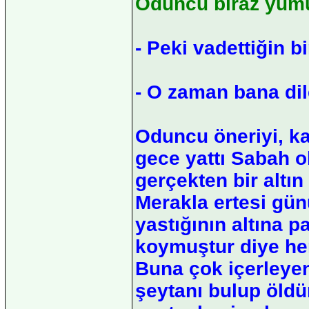
Oduncu biraz yumu
- Peki vadettiğin b
- O zaman bana dil
Oduncu öneriyi, ka
gece yattı Sabah ol
gerçekten bir alt
Merakla ertesi gün
yastığının altına 
koymuştur diye her 
Buna çok içerleyen
şeytanı bulup öldü