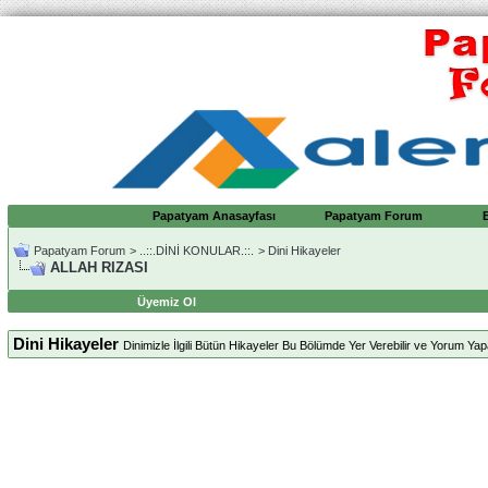
Papatyam Anasayfası
Papatyam Forum
Papatyam Forum
>
..::.DİNİ KONULAR.::.
>
Dini Hikayeler
ALLAH RIZASI
Üyemiz Ol
Dini Hikayeler
Dinimizle İlgili Bütün Hikayeler Bu Bölümde Yer Verebilir ve Yorum Yapab