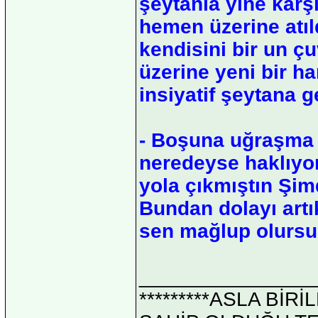
şeytanla yine karş
hemen üzerine atıl
kendisini bir un ç
üzerine yeni bir ha
insiyatif şeytana 
- Boşuna uğraşma 
neredeyse haklıyor
yola çıkmıştın Şimd
Bundan dolayı art
sen mağlup olurs
_______________
*********ASLA Bİ