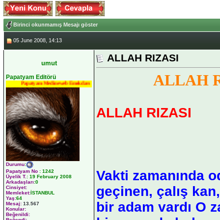
Birinci okunmamış Mesajı göster
05 June 2008, 14:13
ALLAH RIZASI
umut
ALLAH R
Papatyam Editörü
Papatyam Medineweb Emekdarı
ALLAH RIZASI
Durumu
:
Vakti zamanında o
Papatyam No
:
1242
Üyelik T.
:
19 February 2008
Arkadaşları
:0
geçinen, çalış kan,
Cinsiyet:
Memleket:
İSTANBUL
Yaş:
64
bir adam vardı O z
Mesaj:
13.567
Konular:
Beğenildi:
Beğendi: