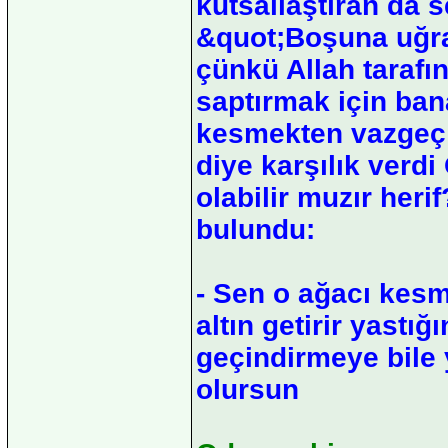
kutsallaştıran da 
&quot;Boşuna uğra
çünkü Allah tarafı
saptırmak için ban
kesmekten vazgeç 
diye karşılık verd
olabilir muzır heri
bulundu:
- Sen o ağacı kes
altın getirir yastı
geçindirmeye bile
olursun