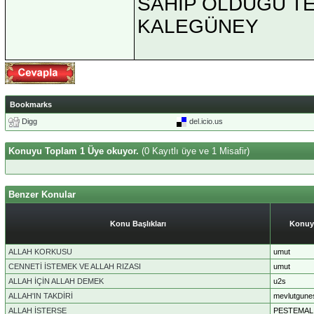
SAHİP OLDUĞU TEK 
KALEGÜNEY
Bookmarks
Digg
del.icio.us
Konuyu Toplam 1 Üye okuyor.
(0 Kayıtlı üye ve 1 Misafir)
Benzer Konular
Konu Başlıkları
Konuy
ALLAH KORKUSU
umut
CENNETİ İSTEMEK VE ALLAH RIZASI
umut
ALLAH İÇİN ALLAH DEMEK
u2s
ALLAH'IN TAKDİRİ
mevlutgune
ALLAH İSTERSE
PESTEMAL