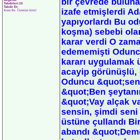
bir çevrede buluna
Takdirleri:10
Takdir Et:
izafe etmişlerdi Ada
Konu Bu Üyemize Aittir!
yapıyorlardı Bu od
koşma) sebebi ola
karar verdi O zam
edememişti Oduncu 
kararı uygulamak ü
acayip görünüşlü, 
Oduncu &quot;sen 
&quot;Ben şeytanı
&quot;Vay alçak va
sensin, şimdi seni
üstüne çullandı Bi
abandı &quot;Demek