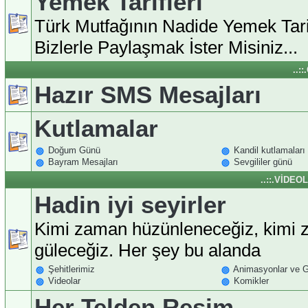
Yemek Tarifleri
Türk Mutfağının Nadide Yemek Tarif
Bizlerle Paylaşmak İster Misiniz...
..:
Hazır SMS Mesajları
Kutlamalar
Doğum Günü
Kandil kutlamaları
Bayram Mesajları
Sevgililer günü
..::.VİDEO
Hadin iyi seyirler
Kimi zaman hüzünleneceğiz, kimi
güleceğiz. Her şey bu alanda
Şehitlerimiz
Animasyonlar ve Gi
Videolar
Komikler
Her Telden Resim