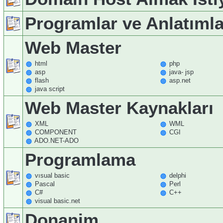
Programlar ve Anlatımla
Web Master
html
php
asp
java- jsp
flash
asp.net
java script
Web Master Kaynakları
XML
WML
COMPONENT
CGI
ADO.NET-ADO
Programlama
vısual basic
delphi
Pascal
Perl
C#
C++
visual basic.net
Donanim