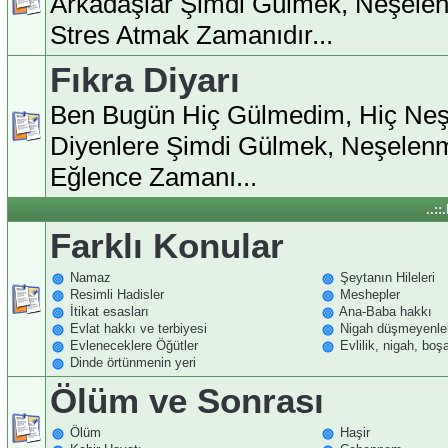
Arkadaşlar Şimdi Gülmek, Neşele
Stres Atmak Zamanıdır...
Fıkra Diyarı
Ben Bugün Hiç Gülmedim, Hiç Ne
Diyenlere Şimdi Gülmek, Neşelen
Eğlence Zamanı...
..:
Farklı Konular
Namaz
Şeytanın Hileleri
Resimli Hadisler
Meshepler
İtikat esasları
Ana-Baba hakkı
Evlat hakkı ve terbiyesi
Nigah düşmeyenle
Evleneceklere Öğütler
Evlilik, nigah, bo
Dinde örtünmenin yeri
Ölüm ve Sonrası
Ölüm
Haşir