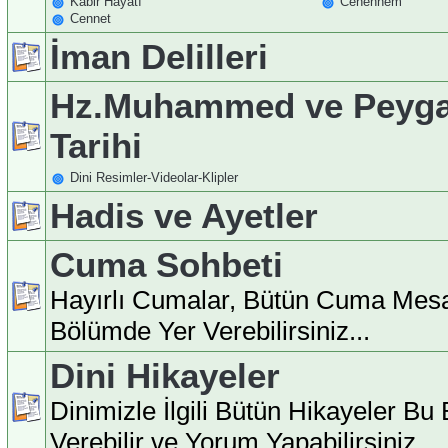
Kabir Hayatı
Cehennem
Cennet
İman Delilleri
Hz.Muhammed ve Peyga
Tarihi
Dini Resimler-Videolar-Klipler
Hadis ve Ayetler
Cuma Sohbeti
Hayırlı Cumalar, Bütün Cuma Mesa
Bölümde Yer Verebilirsiniz...
Dini Hikayeler
Dinimizle İlgili Bütün Hikayeler B
Verebilir ve Yorum Yapabilirsiniz...