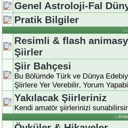
Genel Astroloji-Fal Dün
Pratik Bilgiler
..:
Resimli & flash animas
Şiirler
Şiir Bahçesi
Bu Bölümde Türk ve Dünya Edebiy
Şiirlere Yer Verebilir, Yorum Yapabili
Yakılacak Şiirleriniz
Kendi amatör şiirlerinizi sunabilirsin
..::.ÖY
Öyküler & Hikayeler