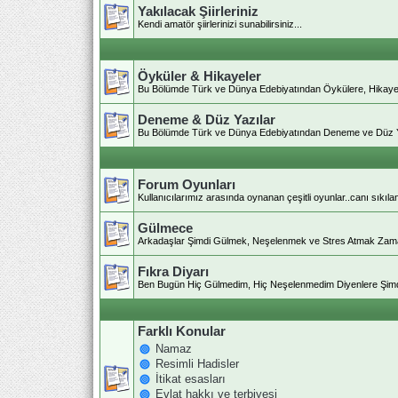
Yakılacak Şiirleriniz
Kendi amatör şiirlerinizi sunabilirsiniz...
Öyküler & Hikayeler
Bu Bölümde Türk ve Dünya Edebiyatından Öykülere, Hikayelere
Deneme & Düz Yazılar
Bu Bölümde Türk ve Dünya Edebiyatından Deneme ve Düz Yazıl
Forum Oyunları
Kullanıcılarımız arasında oynanan çeşitli oyunlar..canı sıkıla
Gülmece
Arkadaşlar Şimdi Gülmek, Neşelenmek ve Stres Atmak Zaman
Fıkra Diyarı
Ben Bugün Hiç Gülmedim, Hiç Neşelenmedim Diyenlere Şim
Farklı Konular
Namaz
Resimli Hadisler
İtikat esasları
Evlat hakkı ve terbiyesi