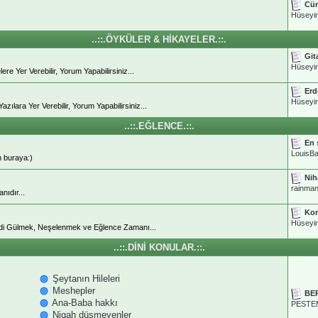
Cüm
Hüseyi
..::.ÖYKÜLER & HİKAYELER.::.
Git
Hüseyi
 Yer Verebilir, Yorum Yapabilirsiniz...
Erd
Hüseyi
ara Yer Verebilir, Yorum Yapabilirsiniz...
..::.EĞLENCE.::.
En 
LouisBa
n buraya:)
Nih
rainma
ıdır...
Kom
Hüseyi
di Gülmek, Neşelenmek ve Eğlence Zamanı...
..::.DİNİ KONULAR.::.
Şeytanın Hileleri
Meshepler
BE
Ana-Baba hakkı
PESTE
Nigah düşmeyenler