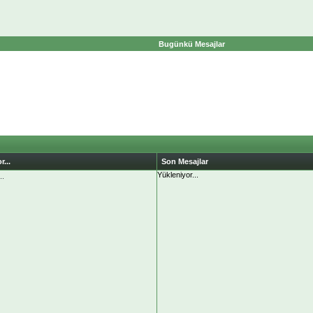
Bugünkü Mesajlar
r...
Son Mesajlar
Yükleniyor...
..