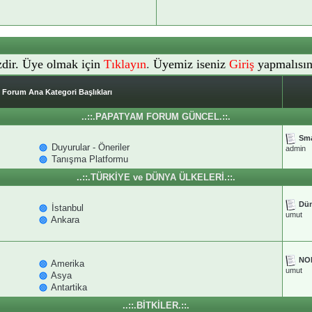
dir. Üye olmak için
Tıklayın
.
Üyemiz iseniz
Giriş
yapmalısın
Forum Ana Kategori Başlıkları
..::.PAPATYAM FORUM GÜNCEL.::.
Sma
Duyurular - Öneriler
admin
Tanışma Platformu
..::.TÜRKİYE ve DÜNYA ÜLKELERİ.::.
Dün
İstanbul
umut
Ankara
NOR
Amerika
umut
Asya
Antartika
..::.BİTKİLER.::.