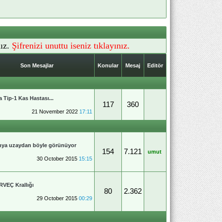
ız.
Şifrenizi unuttu iseniz tıklayınız.
Son Mesajlar
Konular
Mesaj
Editör
 Tip-1 Kas Hastası...
117
360
21 November 2022
17:11
ya uzaydan böyle görünüyor
154
7.121
umut
30 October 2015
15:15
VEÇ Krallığı
80
2.362
29 October 2015
00:29