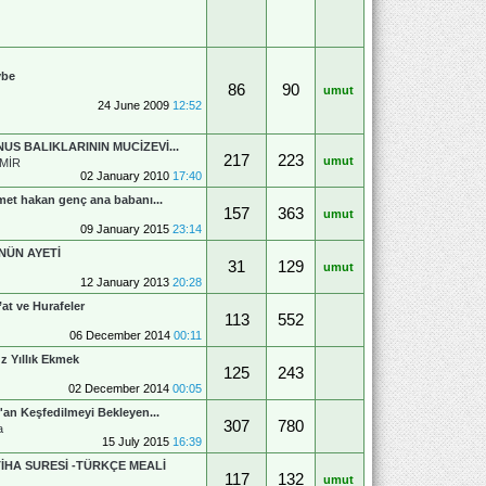
vbe
86
90
umut
24 June 2009
12:52
US BALIKLARININ MUCİZEVİ...
217
223
umut
MİR
02 January 2010
17:40
et hakan genç ana babanı...
157
363
umut
09 January 2015
23:14
NÜN AYETİ
31
129
umut
12 January 2013
20:28
’at ve Hurafeler
113
552
06 December 2014
00:11
z Yıllık Ekmek
125
243
02 December 2014
00:05
'an Keşfedilmeyi Bekleyen...
307
780
a
15 July 2015
16:39
TİHA SURESİ -TÜRKÇE MEALİ
117
132
umut