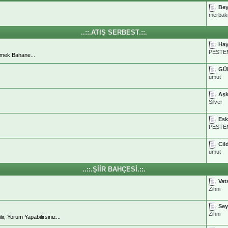
Bey
merbaki
..::.ATIŞ SERBEST.::.
Hay
PESTE
çmek Bahane...
GÜ
umut
Aşk
Silver
Esk
PESTE
Cild
umut
..::.ŞİİR BAHÇESİ.::.
Vat
Zihni
Sey
Zihni
, Yorum Yapabilirsiniz...