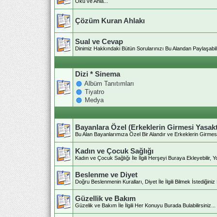
Oku ve Anla...
Çözüm Kuran Ahlakı
Sual ve Cevap
Dinimiz Hakkındaki Bütün Sorularınızı Bu Alandan Paylaşabilir
Dizi * Sinema
Albüm Tanıtımları
Tiyatro
Medya
Bayanlara Özel (Erkeklerin Girmesi Yasaktı
Bu Alan Bayanlarımıza Özel Bir Alandır ve Erkeklerin Girmesi 
Kadın ve Çocuk Sağlığı
Kadın ve Çocuk Sağlığı İle İlgili Herşeyi Buraya Ekleyebilir, Yo
Beslenme ve Diyet
Doğru Beslenmenin Kuralları, Diyet İle İlgili Bilmek İstediğiniz
Güzellik ve Bakım
Güzelik ve Bakım İle İlgili Her Konuyu Burada Bulabilirsiniz...