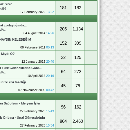
az Sirke
181
182
ci96
17 February 2022
13:22
at zorlaştığında...
205
1.134
MAL
04 August 2014
14:26
NAYDIN KELEBEĞİM
152
399
09 February 2011
00:13
 Mıydı O?
22
125
12 January 2013
20:40
i Türk Geleneklerine Göre...
64
272
MAL
10 April 2014
20:16
inize kivi tazeliği
45
79
07 November 2009
00:42
an Sağolsun - Meryem İşler
96
162
27 February 2023
15:43
it Onbaşı - Ünal Güneşdoğdu
864
2.469
27 February 2023
15:34