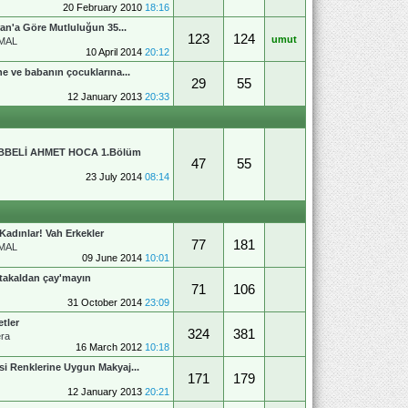
20 February 2010
18:16
an'a Göre Mutluluğun 35...
123
124
umut
MAL
10 April 2014
20:12
e ve babanın çocuklarına...
29
55
12 January 2013
20:33
BBELİ AHMET HOCA 1.Bölüm
47
55
23 July 2014
08:14
Kadınlar! Vah Erkekler
77
181
MAL
09 June 2014
10:01
takaldan çay'mayın
71
106
31 October 2014
23:09
etler
324
381
era
16 March 2012
10:18
si Renklerine Uygun Makyaj...
171
179
12 January 2013
20:21