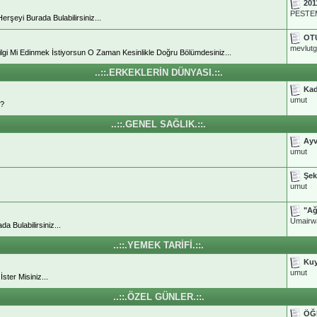
201
PESTE
şeyi Burada Bulabilirsiniz...
OT
mevlut
 Bilgi Mi Edinmek İstiyorsun O Zaman Kesinlikle Doğru Bölümdesiniz...
..::.ERKEKLERİN DÜNYASI.::.
Kad
umut
ı?
..::.GENEL SAĞLIK.::.
Ayv
umut
Şek
umut
"Ağ
Umairw
da Bulabilirsiniz...
..::.YEMEK TARİFİ.::.
Kuy
umut
ster Misiniz...
..::.ÖZEL GÜNLER.::.
ÖĞ