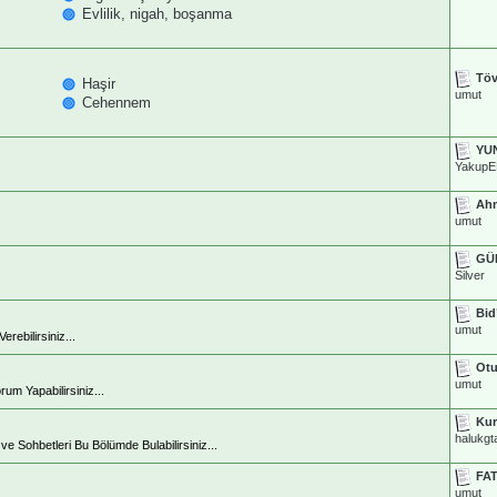
Evlilik, nigah, boşanma
Tö
Haşir
umut
Cehennem
YUN
YakupE
Ahm
umut
GÜ
Silver
Bid
umut
ebilirsiniz...
Otu
umut
rum Yapabilirsiniz...
Kur
halukgt
e Sohbetleri Bu Bölümde Bulabilirsiniz...
FA
umut