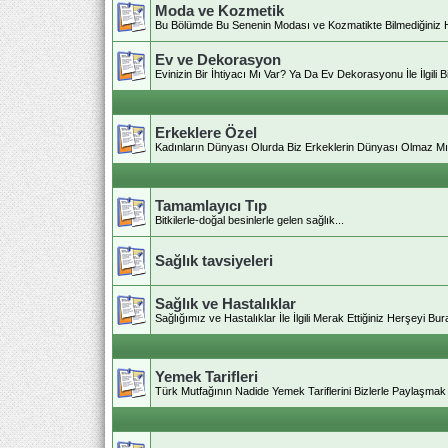
Moda ve Kozmetik
Bu Bölümde Bu Senenin Modası ve Kozmatikte Bilmediğiniz Her
Ev ve Dekorasyon
Evinizin Bir İhtiyacı Mı Var? Ya Da Ev Dekorasyonu İle İlgili
Erkeklere Özel
Kadınların Dünyası Olurda Biz Erkeklerin Dünyası Olmaz M
Tamamlayıcı Tıp
Bitkilerle-doğal besinlerle gelen sağlık...
Sağlık tavsiyeleri
Sağlık ve Hastalıklar
Sağlığımız ve Hastalıklar İle İlgili Merak Ettiğiniz Herşeyi Bura
Yemek Tarifleri
Türk Mutfağının Nadide Yemek Tariflerini Bizlerle Paylaşmak İ