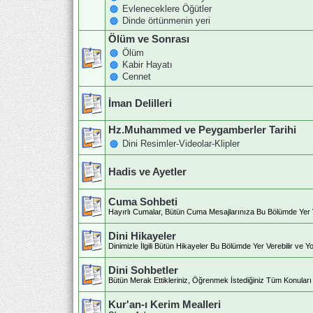
Evleneceklere Öğütler
Dinde örtünmenin yeri
Ölüm ve Sonrası
Ölüm
Kabir Hayatı
Cennet
İman Delilleri
Hz.Muhammed ve Peygamberler Tarihi
Dini Resimler-Videolar-Klipler
Hadis ve Ayetler
Cuma Sohbeti
Hayırlı Cumalar, Bütün Cuma Mesajlarınıza Bu Bölümde Yer Ver
Dini Hikayeler
Dinimizle İlgili Bütün Hikayeler Bu Bölümde Yer Verebilir ve Yo
Dini Sohbetler
Bütün Merak Ettikleriniz, Öğrenmek İstediğiniz Tüm Konuları v
Kur'an-ı Kerim Mealleri