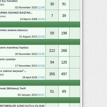
1 Kış Trendleri
30
91
MAL
02 November 2010
12:48
URMA ODANIZI BAŞTAN...
7
39
gunes
14 March 2008
16:44
ınları anlama kılavuzu
59
198
01 August 2013
16:29
anın inanılmaz faydası
212
268
26 November 2013
23:35
erin zararları
94
120
17 November 2014
22:38
ız tadının kaçması"...
355
497
aris
29 April 2026
17:00
mak (Mıhlama) Tarifi
51
89
04 January 2013
00:47
RETMENLER GÜNÜ KUTLU OLSUN