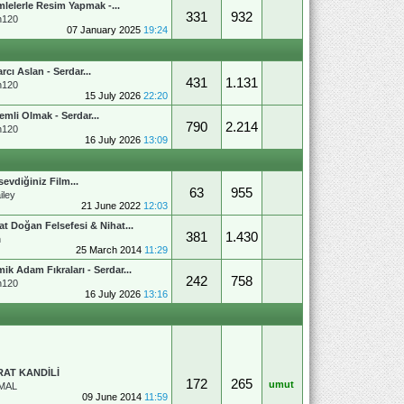
lelerle Resim Yapmak -...
331
932
n120
07 January 2025
19:24
arcı Aslan - Serdar...
431
1.131
n120
15 July 2026
22:20
emli Olmak - Serdar...
790
2.214
n120
16 July 2026
13:09
sevdiğiniz Film...
63
955
iley
21 June 2022
12:03
at Doğan Felsefesi & Nihat...
381
1.430
n
25 March 2014
11:29
ik Adam Fıkraları - Serdar...
242
758
n120
16 July 2026
13:16
RAT KANDİLİ
172
265
umut
MAL
09 June 2014
11:59