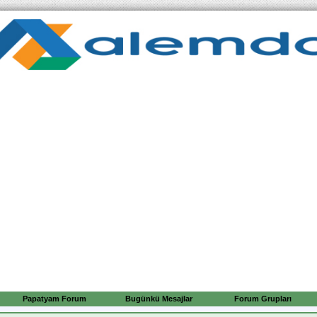
Papatyam Forum
Bugünkü Mesajlar
Forum Grupları