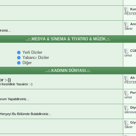
Kur
PESTE
Ann
Silver
siniz...
..::.MEDYA & SİNEMA & TİYATRO & MÜZİK.::.
CÜ
Yerli Diziler
umut
Yabancı Diziler
Diğer
..::.KADININ DÜNYASI.::.
Ah 
r :-))
PESTE
Kesinlikle Yasaktır :-)
Por
umut
rum Yapabilirsiniz...
Diy
teknov
 Herşeyi Bu Bölümde Bulabilirsiniz...
Giy
Silver