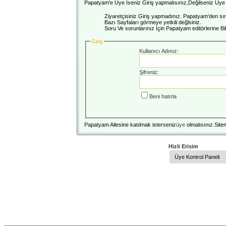
Papatyam'e Üye İseniz Giriş yapmalısınız,Değilseniz Üye o
Ziyaretçisiniz Giriş yapmadınız. Papatyam'den sını
Bazı Sayfaları görmeye yetkili değlsiniz.
Soru Ve sorunlarınız İçin Papatyam editörlerine Bilg
Giriş
Kullanıcı Adınız:
Şifreniz:
Beni hatırla
Papatyam Ailesine katılmak isterseniz
üye
olmalısınız.Sitem
Hizli Erisim