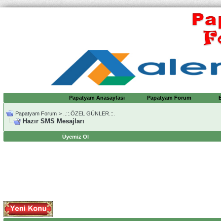
Papatyam Anasayfası
Papatyam Forum
Papatyam Forum
>
..::.ÖZEL GÜNLER.::.
Hazır SMS Mesajları
Üyemiz Ol