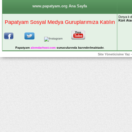
www.papatyam.org Ana Sayfa
Dınya lı 
Kürt At
Papatyam Sosyal Medya Guruplarımıza Katılın
Papatyam
alemdarhost
.com
sunucularında barındırılmaktadır.
Site Yöneticisine Yaz