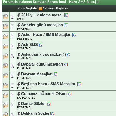
Forumda bulunan Konular, Forum ismi
: Hazır SMS Mesajları
Konu Başlıkları
/
Konuyu Başlatan
2011 yılı kutlama mesajı
umut
Anneler günü mesajları
PESTEMAL
Asker Hazır / SMS Mesajları
PESTEMAL
Aşk SMS
PESTEMAL
Aşka dair kıyak sözLer ))
PESTEMAL
Babalar günü mesajları
PESTEMAL
Bayram Mesajları
PESTEMAL
Beşiktaş Hazır / SMS Mesajları
PESTEMAL
Cumanız mÜbarek Olsun
KARADAĞ-61
Damar Sözler
PESTEMAL
Delikanlı Sözler