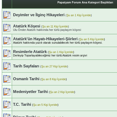
Papatyam Forum Ana Kategori Başlıkları
Deyimler ve İlginç Hikayeleri
(
Şu an 1 Kişi İçeride
)
Atatürk Köşesi
(
Şu an 11 Kişi İçeride
)
Ulu Önder Atatürk hakkında her türlü paylaşım köşesi
Atatürk'ün Hayatı-Hikayeleri-Şiirleri
(
Şu an 5 Kişi İçeride
)
Atatürk hakkında yazılı olarak sunulabilecek her türlü paylaşım köşesi.
Resimlerle Atatürk
(
Şu an 1 Kişi İçeride
)
Derleyip Toparlayabileceğimiz her türlü Atatürk resim arşivi
Tarih Sayfaları
(
Şu an 27 Kişi İçeride
)
Osmanlı Tarihi
(
Şu an 8 Kişi İçeride
)
Medeniyetler Tarihi
(
Şu an 2 Kişi İçeride
)
T.C. Tarihi
(
Şu an 5 Kişi İçeride
)