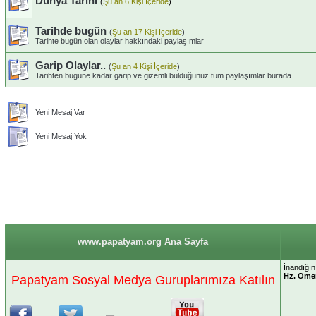
Dünya Tarihi
(
Şu an 6 Kişi İçeride
)
Tarihde bugün
(
Şu an 17 Kişi İçeride
)
Tarihte bugün olan olaylar hakkındaki paylaşımlar
Garip Olaylar..
(
Şu an 4 Kişi İçeride
)
Tarihten bugüne kadar garip ve gizemli bulduğunuz tüm paylaşımlar burada...
Yeni Mesaj Var
Yeni Mesaj Yok
www.papatyam.org Ana Sayfa
İnandığın
Hz. Öme
Papatyam Sosyal Medya Guruplarımıza Katılın