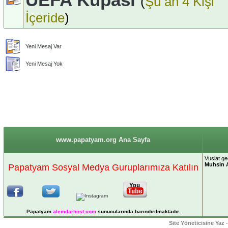
(
Şu an 4 Kişi
İçeride
)
Yeni Mesaj Var
Yeni Mesaj Yok
www.papatyam.org Ana Sayfa
Vuslat g
Muhsin 
Papatyam Sosyal Medya Guruplarımıza Katılın
Papatyam
alemdarhost
.com
sunucularında barındırılmaktadır.
Site Yöneticisine Yaz