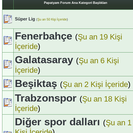
Papatyam Forum Ana Kategori Başlıkları
Süper Lig
(
Şu an 50 Kişi İçeride
)
Fenerbahçe
(
Şu an 19 Kişi
İçeride
)
Galatasaray
(
Şu an 6 Kişi
İçeride
)
Beşiktaş
(
Şu an 2 Kişi İçeride
)
Trabzonspor
(
Şu an 18 Kişi
İçeride
)
Diğer spor dalları
(
Şu an 1
Kişi İçeride
)