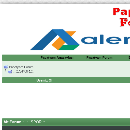
Papatyam Anasayfası
Papatyam Forum
Papatyam Forum
..::.SPOR.::.
Üyemiz Ol
Alt Forum
: ..::.SPOR.::.