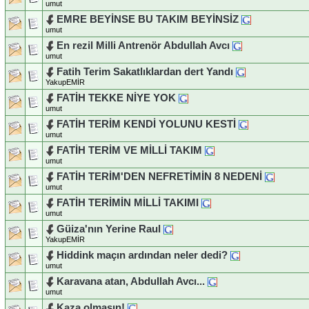
umut
EMRE BEYİNSE BU TAKIM BEYİNSİZ
umut
En rezil Milli Antrenör Abdullah Avcı
umut
Fatih Terim Sakatlıklardan dert Yandı
YakupEMİR
FATİH TEKKE NİYE YOK
umut
FATİH TERİM KENDİ YOLUNU KESTİ
umut
FATİH TERİM VE MİLLİ TAKIM
umut
FATİH TERİM'DEN NEFRETİMİN 8 NEDENİ
umut
FATİH TERİMİN MİLLİ TAKIMI
umut
Güiza'nın Yerine Raul
YakupEMİR
Hiddink maçın ardından neler dedi?
umut
Karavana atan, Abdullah Avcı...
umut
Kaza olmasın!