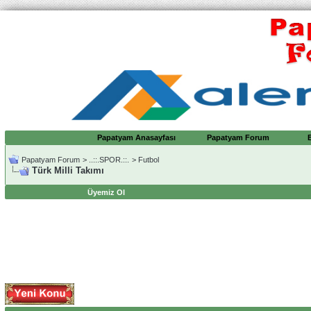
Papatyam Anasayfası
Papatyam Forum
Papatyam Forum
>
..::.SPOR.::.
>
Futbol
Türk Milli Takımı
Üyemiz Ol