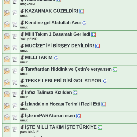
maçkalı61
KAZANMAK GÜZELDİR!
umut
Kendine gel Abdullah Avcı
umut
Milli Takım 1 Basamak Geriledi
YakupEMİR
MUCİZE" İYİ BİRŞEY DEYİLDİR!
umut
MİLLİ TAKIM
umut
Taraftardan Hiddink ve Çetin’e veryansın
umut
TEKKE LEBLEBİ GİBİ GOL ATIYOR
umut
İnfaz Talimatı Kızıldan
umut
İzlanda'nın Hocası Terim'i Rezil Etti
umut
İşte imPARAtorun eseri
umut
İŞTE MİLLİ TAKIM İŞTE TÜRKİYE
pamukKALE