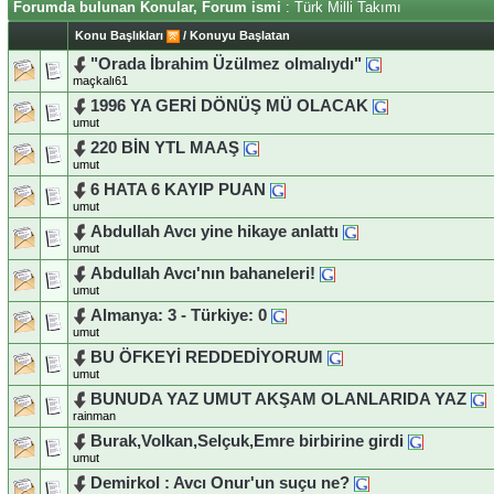
Forumda bulunan Konular, Forum ismi
: Türk Milli Takımı
Konu Başlıkları
/
Konuyu Başlatan
"Orada İbrahim Üzülmez olmalıydı"
maçkalı61
1996 YA GERİ DÖNÜŞ MÜ OLACAK
umut
220 BİN YTL MAAŞ
umut
6 HATA 6 KAYIP PUAN
umut
Abdullah Avcı yine hikaye anlattı
umut
Abdullah Avcı'nın bahaneleri!
umut
Almanya: 3 - Türkiye: 0
umut
BU ÖFKEYİ REDDEDİYORUM
umut
BUNUDA YAZ UMUT AKŞAM OLANLARIDA YAZ
rainman
Burak,Volkan,Selçuk,Emre birbirine girdi
umut
Demirkol : Avcı Onur'un suçu ne?