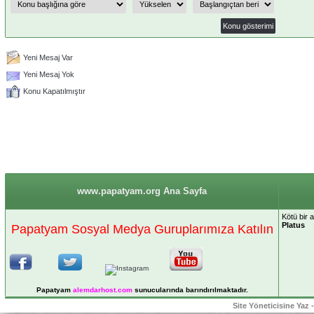
Yeni Mesaj Var
Yeni Mesaj Yok
Konu Kapatılmıştır
www.papatyam.org Ana Sayfa
Kötü bir 
Platus
Papatyam Sosyal Medya Guruplarımıza Katılın
Papatyam
alemdarhost
.com
sunucularında barındırılmaktadır.
Site Yöneticisine Yaz