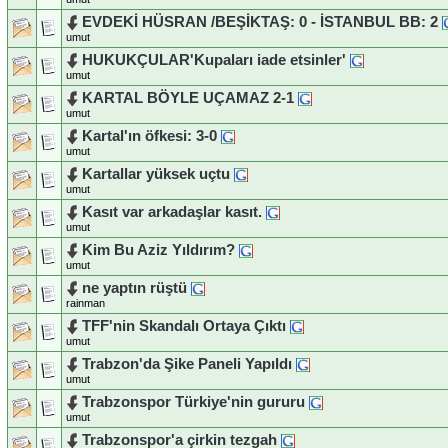
EVDEKİ HÜSRAN /BEŞİKTAŞ: 0 - İSTANBUL BB: 2
umut
HUKUKÇULAR'Kupaları iade etsinler'
umut
KARTAL BÖYLE UÇAMAZ 2-1
umut
Kartal'ın öfkesi: 3-0
umut
Kartallar yüksek uçtu
umut
Kasıt var arkadaşlar kasıt.
umut
Kim Bu Aziz Yıldırım?
umut
ne yaptın rüştü
rainman
TFF'nin Skandalı Ortaya Çıktı
umut
Trabzon'da Şike Paneli Yapıldı
umut
Trabzonspor Türkiye'nin gururu
umut
Trabzonspor'a çirkin tezgah