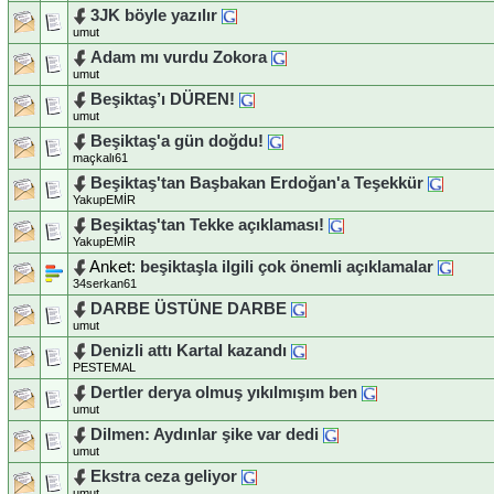
3JK böyle yazılır
umut
Adam mı vurdu Zokora
umut
Beşiktaş’ı DÜREN!
umut
Beşiktaş'a gün doğdu!
maçkalı61
Beşiktaş'tan Başbakan Erdoğan'a Teşekkür
YakupEMİR
Beşiktaş'tan Tekke açıklaması!
YakupEMİR
Anket:
beşiktaşla ilgili çok önemli açıklamalar
34serkan61
DARBE ÜSTÜNE DARBE
umut
Denizli attı Kartal kazandı
PESTEMAL
Dertler derya olmuş yıkılmışım ben
umut
Dilmen: Aydınlar şike var dedi
umut
Ekstra ceza geliyor
umut