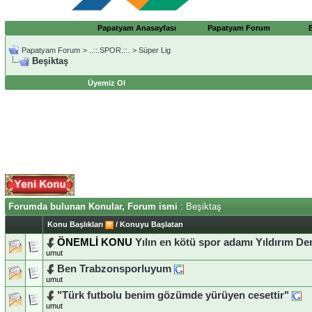
Papatyam Anasayfası
Papatyam Forum
Papatyam Forum
>
..::.SPOR.::.
>
Süper Lig
Beşiktaş
Üyemiz Ol
Forumda bulunan Konular, Forum ismi
: Beşiktaş
Konu Başlıkları
/
Konuyu Başlatan
ÖNEMLİ KONU
Yılın en kötü spor adamı Yıldırım D
umut
Ben Trabzonsporluyum
umut
"Türk futbolu benim gözümde yürüyen cesettir"
umut