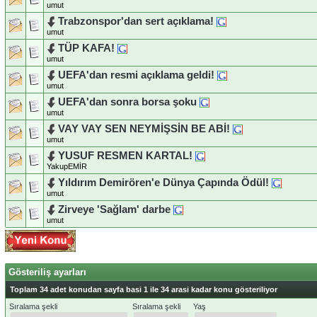
umut
Trabzonspor'dan sert açıklama!
umut
TÜP KAFA!
umut
UEFA'dan resmi açıklama geldi!
umut
UEFA'dan sonra borsa şoku
umut
VAY VAY SEN NEYMİŞSİN BE ABİ!
umut
YUSUF RESMEN KARTAL!
YakupEMİR
Yıldırım Demirören'e Dünya Çapında Ödül!
umut
Zirveye 'Sağlam' darbe
umut
Gösteriliş ayarları
Toplam 34 adet konudan sayfa basi 1 ile 34 arasi kadar konu gösteriliyor
Sıralama şekli
Sıralama şekli
Yaş