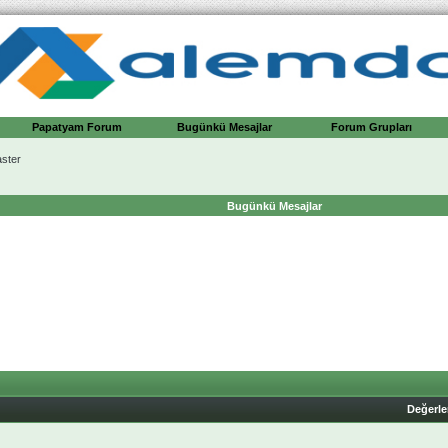
Papatyam Forum
Bugünkü Mesajlar
Forum Grupları
ster
Bugünkü Mesajlar
Değerl