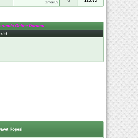
0
11.072
tamerr89
orumda Online Durumu
afir)
Davet Köşesi