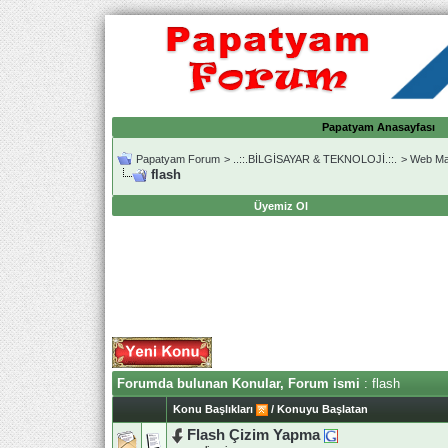
Papatyam Anasayfası
Papatyam Forum
>
..::.BİLGİSAYAR & TEKNOLOJİ.::.
>
Web Ma
flash
Üyemiz Ol
Forumda bulunan Konular, Forum ismi
: flash
Konu Başlıkları
/
Konuyu Başlatan
Flash Çizim Yapma