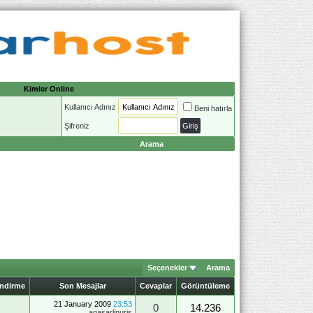
Kimler Online
Kullanıcı Adınız
Beni hatırla
Şifreniz
Arama
Seçenekler
Arama
endirme
Son Mesajlar
Cevaplar
Görüntüleme
21 January 2009
23:53
0
14.236
agasarlinuris