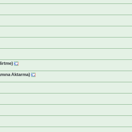
lirtme)
amına Aktarma)