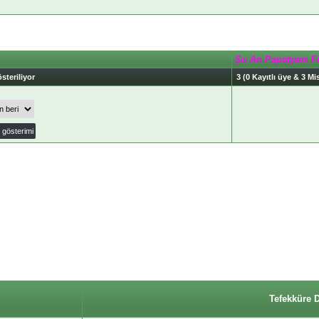
Şu An Papatyam F
steriliyor
3 (0 Kayıtlı üye & 3 Mis
Tefekküre 