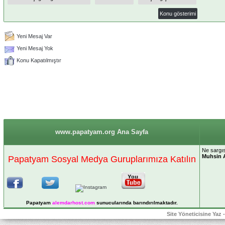
Yeni Mesaj Var
Yeni Mesaj Yok
Konu Kapatılmıştır
www.papatyam.org Ana Sayfa
Ne sargıs
Muhsin 
Papatyam Sosyal Medya Guruplarımıza Katılın
Papatyam
alemdarhost
.com
sunucularında barındırılmaktadır.
Site Yöneticisine Yaz