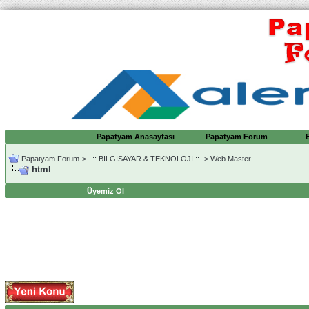
Papatyam Anasayfası
Papatyam Forum
Papatyam Forum
>
..::.BİLGİSAYAR & TEKNOLOJİ.::.
>
Web Master
html
Üyemiz Ol