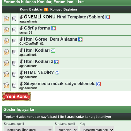
Forumda bulunan Konular, Forum ismi
: html
Konu Başlıkları
/
Konuyu Başlatan
ÖNEMLİ KONU
Html Template (Şablon)
agasarlinuris
Görüş formu
tamerr89
Html Görsel Ders Anlatımı
CoNQueRoR_61
Html Kodları
agasarlinuris
Html Kodları 2
agasarlinuris
HTML NEDİR?
agasarlinuris
Siteye media müzik radyo eklemek.
agasarlinuris
Gösteriliş ayarları
Toplam 6 adet konudan sayfa basi 1 ile 6 arasi kadar konu gösteriliyor
Sıralama şekli
Sıralama şekli
Yaş