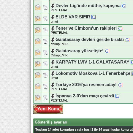
Devler Lig'inde müthiş kapışma
PESTEMAL
ELDE VAR SIFIR
umut
Fener ve Cimbom'un rakipleri
PESTEMAL
Galatasaray devleri geride bıraktı
YakupEMİR
Galatasaray yükselişte!
YakupEMİR
KARPATY LVIV 1-1 GALATASARAY
umut
Lokomotiv Moskova 1-1 Fenerbahçe
umut
Türkiye 2016'ya resmen aday!
PESTEMAL
İspanya 2-0'dan maçı çevirdi
PESTEMAL
Gösteriliş ayarları
Toplam 14 adet konudan sayfa basi 1 ile 14 arasi kadar konu gö