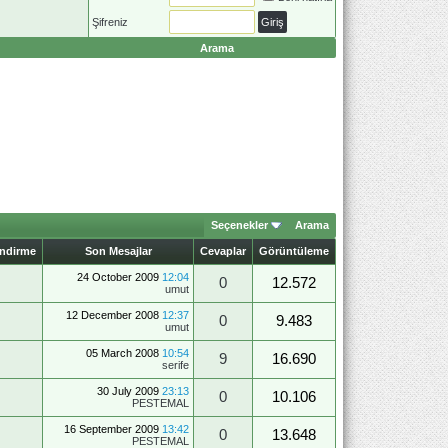
Şifreniz
Arama
Seçenekler
Arama
endirme
Son Mesajlar
Cevaplar
Görüntüleme
24 October 2009
12:04
0
12.572
umut
12 December 2008
12:37
0
9.483
umut
05 March 2008
10:54
9
16.690
serife
30 July 2009
23:13
0
10.106
PESTEMAL
16 September 2009
13:42
0
13.648
PESTEMAL