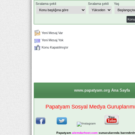
Sıralama şekli
Sıralama şekli
Yaş
Yeni Mesaj Var
Yeni Mesaj Yok
Konu Kapatılmıştır
www.papatyam.org Ana Sayfa
Papatyam Sosyal Medya Guruplarımız
Papatyam
alemdarhost
.com
sunucularında barındırıl