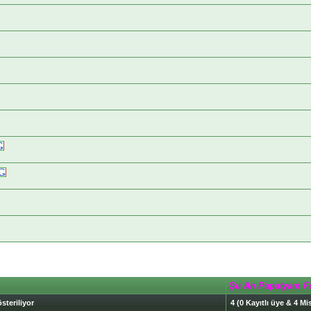
Şu An Papatyam F
steriliyor
4 (0 Kayıtlı üye & 4 Mis