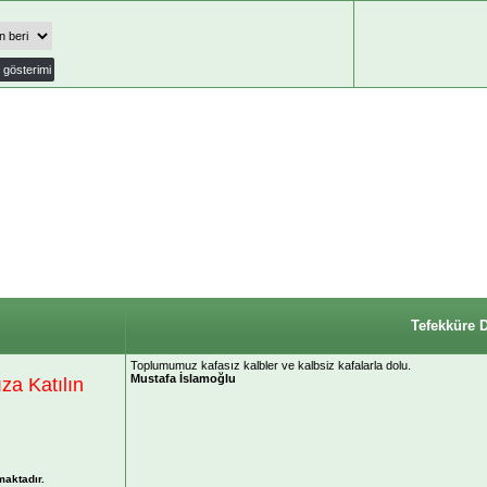
Tefekküre 
Toplumumuz kafasız kalbler ve kalbsiz kafalarla dolu.
Mustafa İslamoğlu
a Katılın
maktadır.