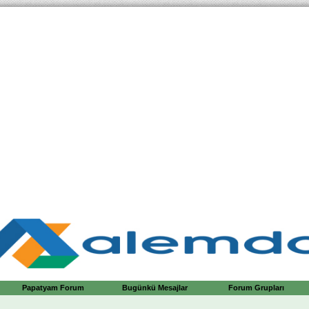
Papatyam Forum
Bugünkü Mesajlar
Forum Grupları