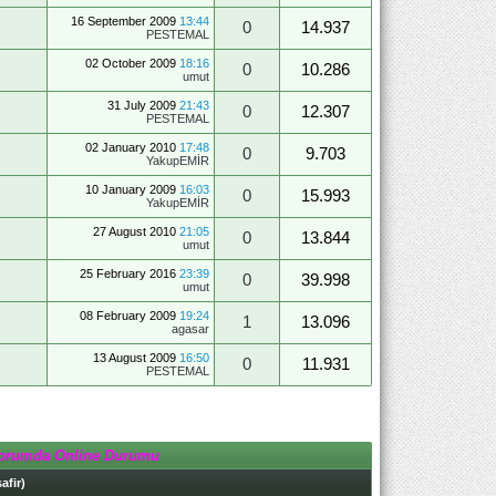
16 September 2009
13:44
0
14.937
PESTEMAL
02 October 2009
18:16
0
10.286
umut
31 July 2009
21:43
0
12.307
PESTEMAL
02 January 2010
17:48
0
9.703
YakupEMİR
10 January 2009
16:03
0
15.993
YakupEMİR
27 August 2010
21:05
0
13.844
umut
25 February 2016
23:39
0
39.998
umut
08 February 2009
19:24
1
13.096
agasar
13 August 2009
16:50
0
11.931
PESTEMAL
orumda Online Durumu
afir)