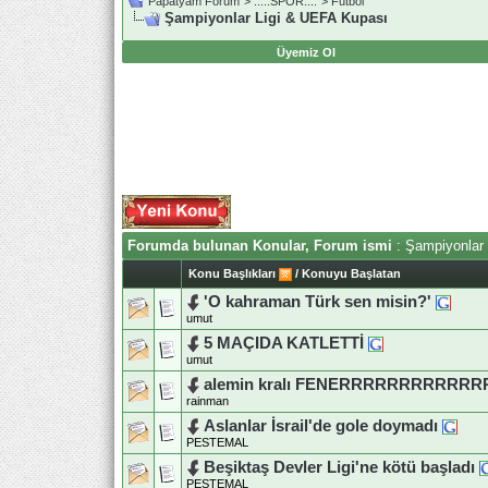
Papatyam Forum
>
..::.SPOR.::.
>
Futbol
Şampiyonlar Ligi & UEFA Kupası
Üyemiz Ol
Forumda bulunan Konular, Forum ismi
: Şampiyonlar
Konu Başlıkları
/
Konuyu Başlatan
'O kahraman Türk sen misin?'
umut
5 MAÇIDA KATLETTİ
umut
alemin kralı FENERRRRRRRRRRR
rainman
Aslanlar İsrail'de gole doymadı
PESTEMAL
Beşiktaş Devler Ligi'ne kötü başladı
PESTEMAL