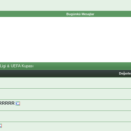
Bugünkü Mesajlar
 Ligi & UEFA Kupası
Değerl
RRRRRR