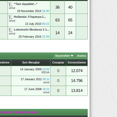
“Tam dayaklık!..“
36
40
umut
19 November 2014
16:30
Hollanda: 0 İspanya:1...
63
65
umut
13 July 2010
00:15
Lokomotiv Moskova 1-1...
14
24
umut
25 February 2016
23:39
Seçenekler
Arama
endirme
Son Mesajlar
Cevaplar
Görüntüleme
14 January 2009
16:00
0
12.074
REHA
17 January 2011
00:11
0
14.796
umut
17 June 2008
16:21
0
13.814
umut
orumda Online Durumu