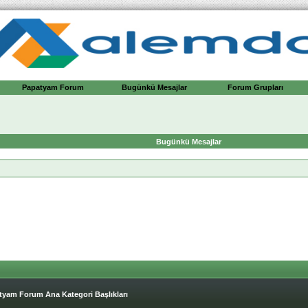
Papatyam Forum
Bugünkü Mesajlar
Forum Grupları
Bugünkü Mesajlar
tyam Forum Ana Kategori Başlıkları