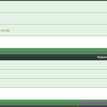
 İçeride
)
Değerl
Şu An Papatyam F