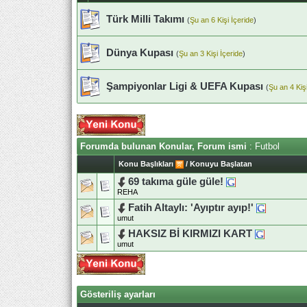
Türk Milli Takımı
(
Şu an 6 Kişi İçeride
)
Dünya Kupası
(
Şu an 3 Kişi İçeride
)
Şampiyonlar Ligi & UEFA Kupası
(
Şu an 4 Kişi
Forumda bulunan Konular, Forum ismi
: Futbol
Konu Başlıkları
/
Konuyu Başlatan
69 takıma güle güle!
REHA
Fatih Altaylı: 'Ayıptır ayıp!'
umut
HAKSIZ Bİ KIRMIZI KART
umut
Gösteriliş ayarları