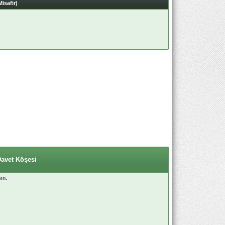
Misafir)
Davet Köşesi
ın.