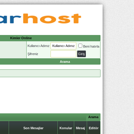
Kimler Online
Kullanıcı Adınız
Beni hatırla
Şifreniz
Arama
Arama
Son Mesajlar
Konular
Mesaj
Editör