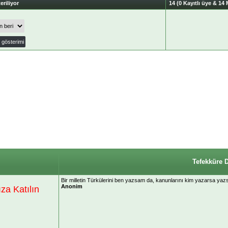
eriliyor
14 (0 Kayıtlı üye & 14 
Tefekküre 
Bir milletin Türkülerini ben yazsam da, kanunlarını kim yazarsa yazs
Anonim
a Katılın