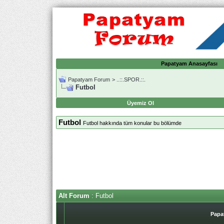
Papatyam Anasayfası
Papatyam Forum
>
..::.SPOR.::.
Futbol
Üyemiz Ol
Futbol
Futbol hakkında tüm konular bu bölümde
Alt Forum
: Futbol
Papa