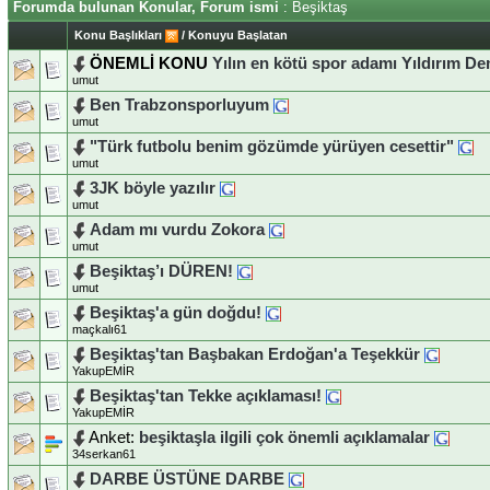
Forumda bulunan Konular, Forum ismi
: Beşiktaş
Konu Başlıkları
/
Konuyu Başlatan
ÖNEMLİ KONU
Yılın en kötü spor adamı Yıldırım D
umut
Ben Trabzonsporluyum
umut
"Türk futbolu benim gözümde yürüyen cesettir"
umut
3JK böyle yazılır
umut
Adam mı vurdu Zokora
umut
Beşiktaş’ı DÜREN!
umut
Beşiktaş'a gün doğdu!
maçkalı61
Beşiktaş'tan Başbakan Erdoğan'a Teşekkür
YakupEMİR
Beşiktaş'tan Tekke açıklaması!
YakupEMİR
Anket:
beşiktaşla ilgili çok önemli açıklamalar
34serkan61
DARBE ÜSTÜNE DARBE