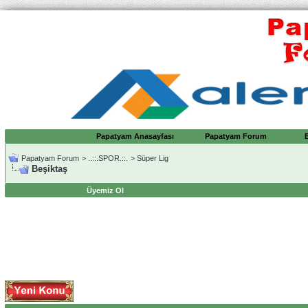
Papatyam Anasayfası
Papatyam Forum
Papatyam Forum
>
..::.SPOR.::.
>
Süper Lig
Beşiktaş
Üyemiz Ol