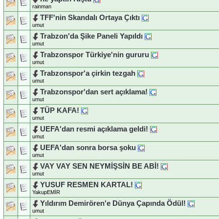
rainman
TFF'nin Skandalı Ortaya Çıktı
umut
Trabzon'da Şike Paneli Yapıldı
umut
Trabzonspor Türkiye'nin gururu
umut
Trabzonspor'a çirkin tezgah
umut
Trabzonspor'dan sert açıklama!
umut
TÜP KAFA!
umut
UEFA'dan resmi açıklama geldi!
umut
UEFA'dan sonra borsa şoku
umut
VAY VAY SEN NEYMİŞSİN BE ABİ!
umut
YUSUF RESMEN KARTAL!
YakupEMİR
Yıldırım Demirören'e Dünya Çapında Ödül!
umut