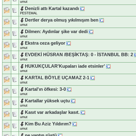
umut
Denizli attı Kartal kazandı
PESTEMAL
Dertler derya olmuş yıkılmışım ben
umut
Dilmen: Aydınlar şike var dedi
umut
Ekstra ceza geliyor
umut
EVDEKİ HÜSRAN /BEŞİKTAŞ: 0 - İSTANBUL BB: 2
umut
HUKUKÇULAR'Kupaları iade etsinler'
umut
KARTAL BÖYLE UÇAMAZ 2-1
umut
Kartal'ın öfkesi: 3-0
umut
Kartallar yüksek uçtu
umut
Kasıt var arkadaşlar kasıt.
umut
Kim Bu Aziz Yıldırım?
umut
ne yaptın rüştü