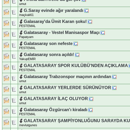
umut
G.Saray evinde ağır yaralandı
maçkalı61
Galasaray'da Ümit Karan şoku!
PESTEMAL
Galatasaray - Vestel Manisaspor Maçı
Papatyam
Galatasaray son nefeste
PESTEMAL
Galatasaray sonra açıldı!
YakupEMİR
GALATASARAY SPOR KULÜBÜ’NDEN AÇIKLAMA
PESTEMAL
Galatasaray Trabzonspor maçının ardından
umut
GALATASARAY YERLERDE SÜRÜNÜYOR
umut
GALATASARAY İLAÇ OLUYOR
umut
Galatasaray Özgürcan'ı kiraladı
PESTEMAL
GALATASARAY ŞAMPİYONLUĞUNU SARAYDA K
mevlutgunes