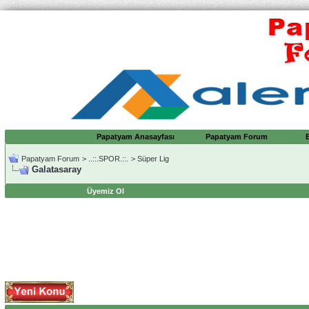
Papatyam Anasayfası
Papatyam Forum
Papatyam Forum
>
..::.SPOR.::.
>
Süper Lig
Galatasaray
Üyemiz Ol