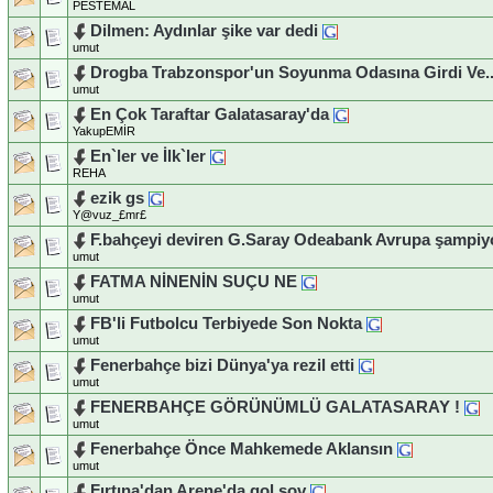
PESTEMAL
Dilmen: Aydınlar şike var dedi
umut
Drogba Trabzonspor'un Soyunma Odasına Girdi Ve..
umut
En Çok Taraftar Galatasaray'da
YakupEMİR
En`ler ve İlk`ler
REHA
ezik gs
Y@vuz_£mr£
F.bahçeyi deviren G.Saray Odeabank Avrupa şampi
umut
FATMA NİNENİN SUÇU NE
umut
FB'li Futbolcu Terbiyede Son Nokta
umut
Fenerbahçe bizi Dünya'ya rezil etti
umut
FENERBAHÇE GÖRÜNÜMLÜ GALATASARAY !
umut
Fenerbahçe Önce Mahkemede Aklansın
umut
Fırtına'dan Arene'da gol şov