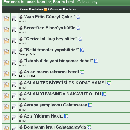
Forumda bulunan Konular, Forum ismi
: Galatasaray
Konu Başlıkları
/
Konuyu Başlatan
'Ayıp Ettin Cüneyt Çakır!'
umut
Servet'ten Elano'ya küfür
umut
“Gerizekalı kuş beyinliler”
umut
''Belki transfer yapabiliriz!''
YakupEMİR
''İstanbul'da yeni bir şamar daha!''
umut
Aslan maçın tekrarını istedi
PESTEMAL
ASLAN TERBİYECİSİ PSİKOPAT HAMSİ
umut
ASLAN YUVASINDA NAKAVUT OLDU
umut
Avrupa şampiyonu Galatasaray
umut
Aziz Yıldırım Haklı..
umut
Bombanın kralı Galatasaray'da