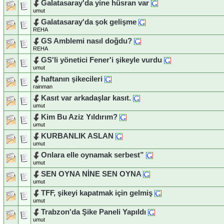
Galatasaray'da yine hüsran var
umut
Galatasaray'da şok gelişme
REHA
GS Amblemi nasıl doğdu?
REHA
GS'li yönetici Fener'i şikeyle vurdu
umut
haftanın şikecileri
rainman
Kasıt var arkadaşlar kasıt.
umut
Kim Bu Aziz Yıldırım?
umut
KURBANLIK ASLAN
umut
Onlara elle oynamak serbest”
umut
SEN OYNA NİNE SEN OYNA
umut
TFF, şikeyi kapatmak için gelmiş
umut
Trabzon'da Şike Paneli Yapıldı
umut