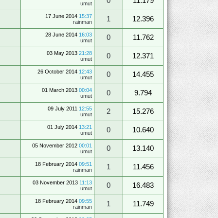
0
11.179
umut
17 June 2014
15:37
1
12.396
rainman
28 June 2014
16:03
0
11.762
umut
03 May 2013
21:28
0
12.371
umut
26 October 2014
12:43
0
14.455
umut
01 March 2013
00:04
0
9.794
umut
09 July 2011
12:55
2
15.276
umut
01 July 2014
13:21
0
10.640
umut
05 November 2012
00:01
0
13.140
umut
18 February 2014
09:51
1
11.456
rainman
03 November 2013
11:13
0
16.483
umut
18 February 2014
09:55
1
11.749
rainman