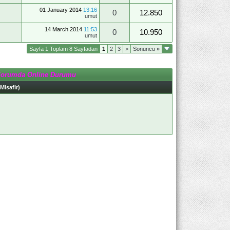
01 January 2014
13:16
0
12.850
umut
14 March 2014
11:53
0
10.950
umut
Sayfa 1 Toplam 8 Sayfadan
1
2
3
>
Sonuncu
»
Forumda Online Durumu
 Misafir)