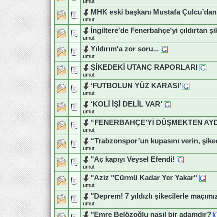
umut
MHK eski başkanı Mustafa Çulcu’dan s
umut
İngiltere'de Fenerbahçe'yi çıldırtan şik
umut
Yıldırım'a zor soru...
umut
ŞİKEDEKİ UTANÇ RAPORLARI
umut
‘FUTBOLUN YÜZ KARASI’
umut
‘KOLİ İŞİ DELİL VAR’
umut
“FENERBAHÇE’Yİ DÜŞMEKTEN AY
umut
“Trabzonspor’un kupasını verin, şike
umut
"Aç kapıyı Veysel Efendi!
umut
"Aziz "Cürmü Kadar Yer Yakar"
umut
"Deprem! 7 yıldızlı şikecilerle maçımı
umut
"Emre Belözoğlu nasıl bir adamdır?