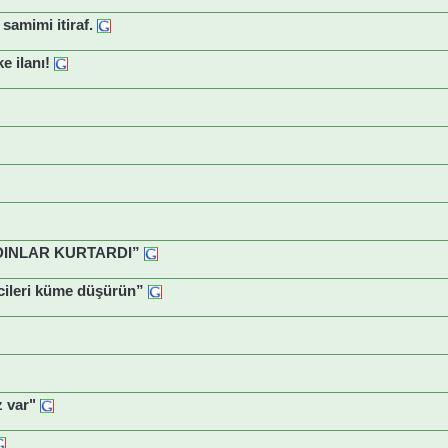
amimi itiraf.
e ilanı!
DINLAR KURTARDI”
cileri küme düşürün”
z var"