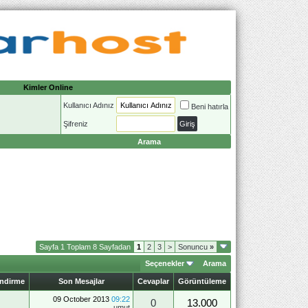
Kimler Online
Kullanıcı Adınız
Beni hatırla
Şifreniz
Arama
Sayfa 1 Toplam 8 Sayfadan
1
2
3
>
Sonuncu
»
Seçenekler
Arama
endirme
Son Mesajlar
Cevaplar
Görüntüleme
09 October 2013
09:22
0
13.000
umut