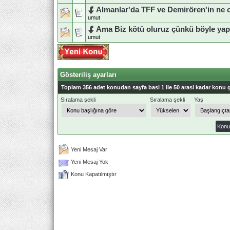
Almanlar'da TFF ve Demirören'in ne 
umut
Ama Biz kötü oluruz çünkü böyle yap
umut
Gösteriliş ayarları
Toplam 356 adet konudan sayfa basi 1 ile 50 arasi kadar konu g
Sıralama şekli
Sıralama şekli
Yaş
Yeni Mesaj Var
Yeni Mesaj Yok
Konu Kapatılmıştır