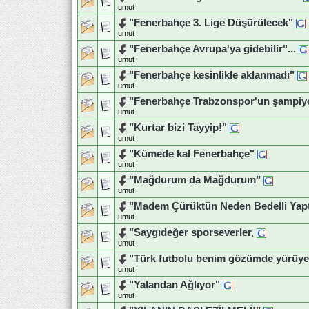
umut
"Fenerbahçe 3. Lige Düşürülecek"
umut
"Fenerbahçe Avrupa'ya gidebilir"...
umut
"Fenerbahçe kesinlikle aklanmadı"
umut
"Fenerbahçe Trabzonspor'un şampiy
umut
"Kurtar bizi Tayyip!"
umut
"Kümede kal Fenerbahçe"
umut
"Mağdurum da Mağdurum"
umut
"Madem Çürüktün Neden Bedelli Yapt
umut
"Saygıdeğer sporseverler,
umut
"Türk futbolu benim gözümde yürüyen
umut
"Yalandan Ağlıyor"
umut