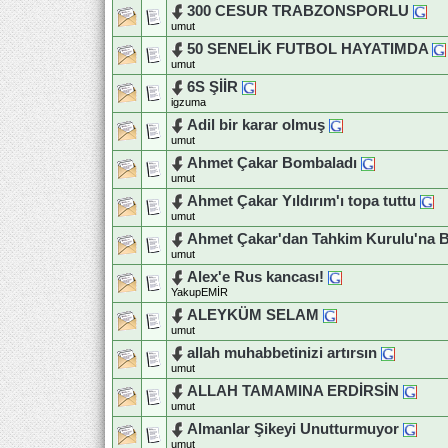
300 CESUR TRABZONSPORLU
umut
50 SENELİK FUTBOL HAYATIMDA
umut
6S ŞİİR
igzuma
Adil bir karar olmuş
umut
Ahmet Çakar Bombaladı
umut
Ahmet Çakar Yıldırım'ı topa tuttu
umut
Ahmet Çakar'dan Tahkim Kurulu'na 
umut
Alex'e Rus kancası!
YakupEMİR
ALEYKÜM SELAM
umut
allah muhabbetinizi artırsın
umut
ALLAH TAMAMINA ERDİRSİN
umut
Almanlar Şikeyi Unutturmuyor
umut