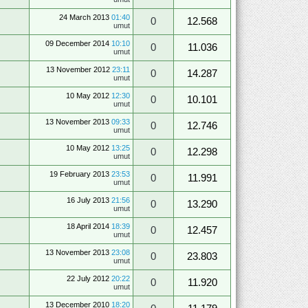
24 March 2013
01:40
0
12.568
umut
09 December 2014
10:10
0
11.036
umut
13 November 2012
23:11
0
14.287
umut
10 May 2012
12:30
0
10.101
umut
13 November 2013
09:33
0
12.746
umut
10 May 2012
13:25
0
12.298
umut
19 February 2013
23:53
0
11.991
umut
16 July 2013
21:56
0
13.290
umut
18 April 2014
18:39
0
12.457
umut
13 November 2013
23:08
0
23.803
umut
22 July 2012
20:22
0
11.920
umut
13 December 2010
18:20