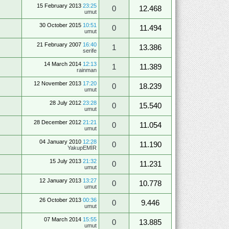
15 February 2013
23:25
0
12.468
umut
30 October 2015
10:51
0
11.494
umut
21 February 2007
16:40
1
13.386
serife
14 March 2014
12:13
1
11.389
rainman
12 November 2013
17:20
0
18.239
umut
28 July 2012
23:28
0
15.540
umut
28 December 2012
21:21
0
11.054
umut
04 January 2010
12:28
0
11.190
YakupEMİR
15 July 2013
21:32
0
11.231
umut
12 January 2013
13:27
0
10.778
umut
26 October 2013
00:36
0
9.446
umut
07 March 2014
15:55
0
13.885
umut