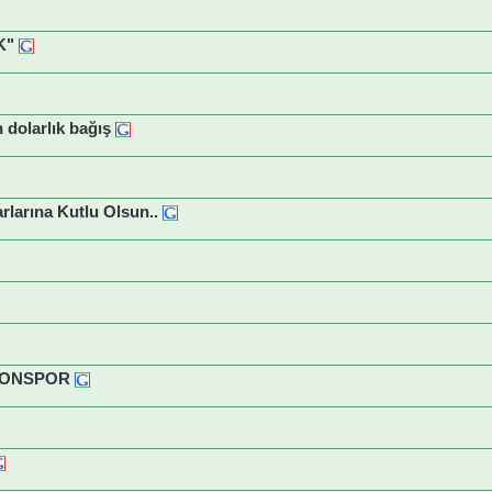
K"
 dolarlık bağış
rlarına Kutlu Olsun..
BZONSPOR