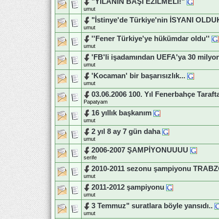
"YILANIN BAŞI EZİLMELİ!"
umut
"İstinye'de Türkiye'nin İSYANI OLDU
umut
''Fener Türkiye'ye hükümdar oldu''
umut
'FB'li işadamından UEFA'ya 30 milyon
umut
'Kocaman' bir başarısızlık...
umut
03.06.2006 100. Yıl Fenerbahçe Tarafta
Papatyam
16 yıllık başkanım
umut
2 yıl 8 ay 7 gün daha
umut
2006-2007 ŞAMPİYONUUUU
serife
2010-2011 sezonu şampiyonu TRA
umut
2011-2012 şampiyonu
umut
3 Temmuz" suratlara böyle yansıdı..
umut