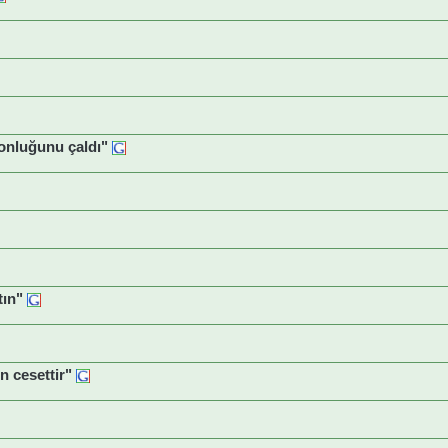
onluğunu çaldı"
ın"
 cesettir"