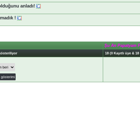
olduğunu anladı!
madık !
Şu An Papatyam 
österiliyor
18 (0 Kayıtlı üye & 18