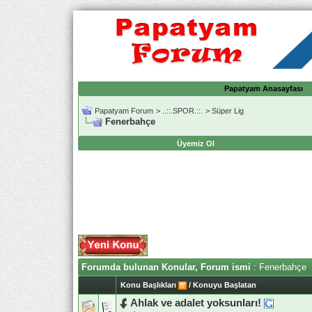
Papatyam Anasayfası
Papatyam Forum
>
..::.SPOR.::.
>
Süper Lig
Fenerbahçe
Üyemiz Ol
Forumda bulunan Konular, Forum ismi
: Fenerbahçe
Konu Başlıkları
/
Konuyu Başlatan
Ahlak ve adalet yoksunları!