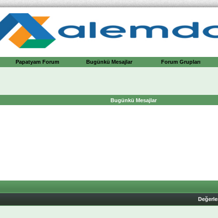
Papatyam Forum
Bugünkü Mesajlar
Forum Grupları
Bugünkü Mesajlar
Değerl