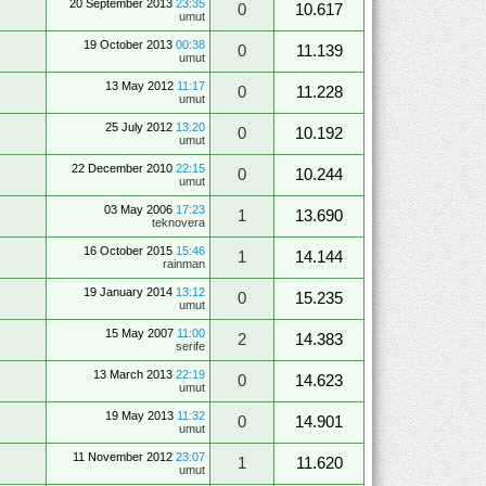
20 September 2013
23:35
0
10.617
umut
19 October 2013
00:38
0
11.139
umut
13 May 2012
11:17
0
11.228
umut
25 July 2012
13:20
0
10.192
umut
22 December 2010
22:15
0
10.244
umut
03 May 2006
17:23
1
13.690
teknovera
16 October 2015
15:46
1
14.144
rainman
19 January 2014
13:12
0
15.235
umut
15 May 2007
11:00
2
14.383
serife
13 March 2013
22:19
0
14.623
umut
19 May 2013
11:32
0
14.901
umut
11 November 2012
23:07
1
11.620
umut