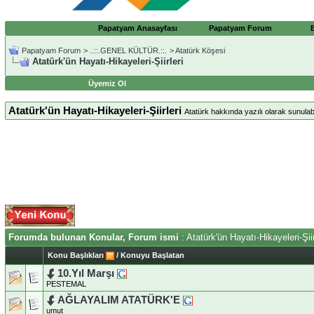
Papatyam Anasayfası
Papatyam Forum
Papatyam Forum
>
..::.GENEL KÜLTÜR.::.
>
Atatürk Köşesi
Atatürk'ün Hayatı-Hikayeleri-Şiirleri
Üyemiz Ol
Atatürk'ün Hayatı-Hikayeleri-Şiirleri
Atatürk hakkında yazılı olarak sunulab
Forumda bulunan Konular, Forum ismi
: Atatürk'ün Hayatı-Hikayeleri-Şiir
Konu Başlıkları
/
Konuyu Başlatan
10.Yıl Marşı
PESTEMAL
AĞLAYALIM ATATÜRK'E
umut