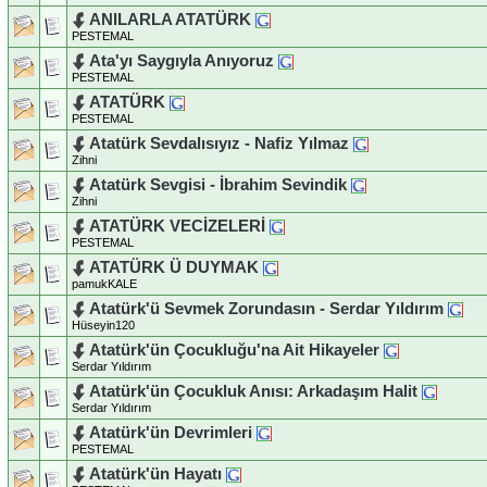
ANILARLA ATATÜRK
PESTEMAL
Ata'yı Saygıyla Anıyoruz
PESTEMAL
ATATÜRK
PESTEMAL
Atatürk Sevdalısıyız - Nafiz Yılmaz
Zihni
Atatürk Sevgisi - İbrahim Sevindik
Zihni
ATATÜRK VECİZELERİ
PESTEMAL
ATATÜRK Ü DUYMAK
pamukKALE
Atatürk'ü Sevmek Zorundasın - Serdar Yıldırım
Hüseyin120
Atatürk'ün Çocukluğu'na Ait Hikayeler
Serdar Yıldırım
Atatürk'ün Çocukluk Anısı: Arkadaşım Halit
Serdar Yıldırım
Atatürk'ün Devrimleri
PESTEMAL
Atatürk'ün Hayatı