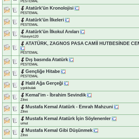
PESTEMAL
Atatürk'ün Kronolojisi
PESTEMAL
Atatürk'ün İlkeleri
PESTEMAL
Atatürk'ün İlkokul Anıları
Hüseyin120
ATATÜRK, ZAGNOS PASA CAMİİ HUTBESİNDE CE
PESTEMAL
Dış basında Atatürk
PESTEMAL
Gençliğe Hitabe
PESTEMAL
Halil Ağa Gerçeği
ygokbulak
Kemal'im - İbrahim Sevindik
Zihni
Mustafa Kemal Atatürk - Emrah Mahzuni
Zihni
Mustafa Kemal Atatürk İçin Söylenenler
umut
Mustafa Kemal Gibi Düşünmek
Zihni