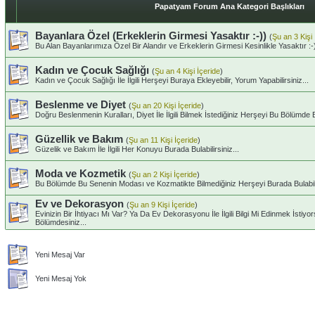
Papatyam Forum Ana Kategori Başlıkları
Bayanlara Özel (Erkeklerin Girmesi Yasaktır :-))
(
Şu an 3 Kişi 
Bu Alan Bayanlarımıza Özel Bir Alandır ve Erkeklerin Girmesi Kesinlikle Yasaktır :-
Kadın ve Çocuk Sağlığı
(
Şu an 4 Kişi İçeride
)
Kadın ve Çocuk Sağlığı İle İlgili Herşeyi Buraya Ekleyebilir, Yorum Yapabilirsiniz...
Beslenme ve Diyet
(
Şu an 20 Kişi İçeride
)
Doğru Beslenmenin Kuralları, Diyet İle İlgili Bilmek İstediğiniz Herşeyi Bu Bölümde Bul
Güzellik ve Bakım
(
Şu an 11 Kişi İçeride
)
Güzelik ve Bakım İle İlgili Her Konuyu Burada Bulabilirsiniz...
Moda ve Kozmetik
(
Şu an 2 Kişi İçeride
)
Bu Bölümde Bu Senenin Modası ve Kozmatikte Bilmediğiniz Herşeyi Burada Bulabilir
Ev ve Dekorasyon
(
Şu an 9 Kişi İçeride
)
Evinizin Bir İhtiyacı Mı Var? Ya Da Ev Dekorasyonu İle İlgili Bilgi Mi Edinmek İsti
Bölümdesiniz...
Yeni Mesaj Var
Yeni Mesaj Yok