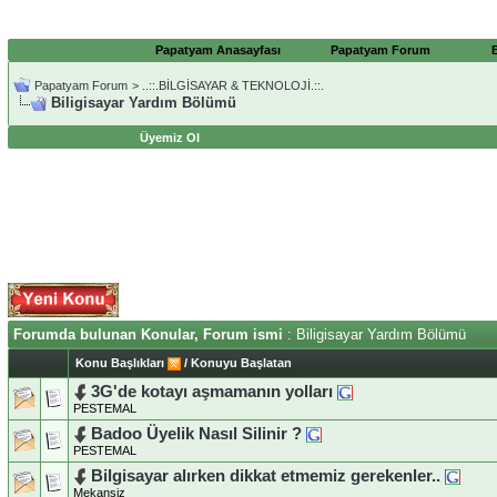
Papatyam Anasayfası
Papatyam Forum
Papatyam Forum
>
..::.BİLGİSAYAR & TEKNOLOJİ.::.
Biligisayar Yardım Bölümü
Üyemiz Ol
Forumda bulunan Konular, Forum ismi
: Biligisayar Yardım Bölümü
Konu Başlıkları
/
Konuyu Başlatan
3G'de kotayı aşmamanın yolları
PESTEMAL
Badoo Üyelik Nasıl Silinir ?
PESTEMAL
Bilgisayar alırken dikkat etmemiz gerekenler..
Mekansiz