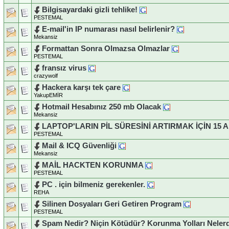
Bilgisayardaki gizli tehlike!
PESTEMAL
E-mail'in IP numarası nasıl belirlenir?
Mekansiz
Formattan Sonra Olmazsa Olmazlar
PESTEMAL
fransız virus
crazywolf
Hackera karşı tek çare
YakupEMİR
Hotmail Hesabınız 250 mb Olacak
Mekansiz
LAPTOP'LARIN PİL SÜRESİNİ ARTIRMAK İÇİN 15 
PESTEMAL
Mail & ICQ Güvenliği
Mekansiz
MAİL HACKTEN KORUNMA
PESTEMAL
PC . için bilmeniz gerekenler.
REHA
Silinen Dosyaları Geri Getiren Program
PESTEMAL
Spam Nedir? Niçin Kötüdür? Korunma Yolları Neler