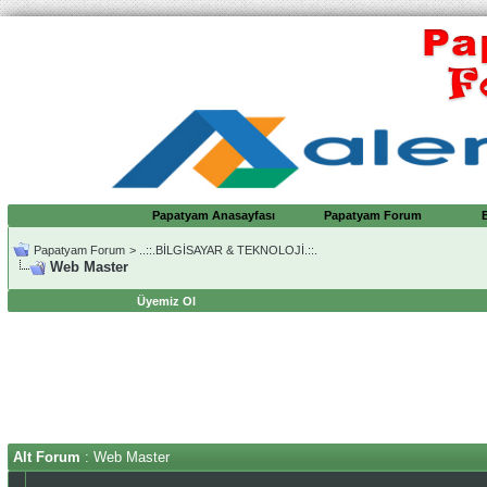
Papatyam Anasayfası
Papatyam Forum
Papatyam Forum
>
..::.BİLGİSAYAR & TEKNOLOJİ.::.
Web Master
Üyemiz Ol
Alt Forum
: Web Master