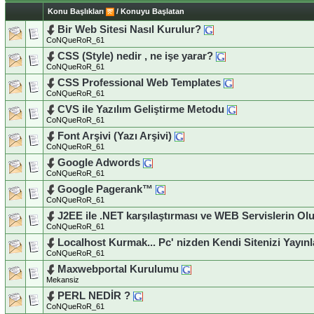
Konu Başlıkları
/
Konuyu Başlatan
Bir Web Sitesi Nasıl Kurulur?
CoNQueRoR_61
CSS (Style) nedir , ne işe yarar?
CoNQueRoR_61
CSS Professional Web Templates
CoNQueRoR_61
CVS ile Yazılım Geliştirme Metodu
CoNQueRoR_61
Font Arşivi (Yazı Arşivi)
CoNQueRoR_61
Google Adwords
CoNQueRoR_61
Google Pagerank™
CoNQueRoR_61
J2EE ile .NET karşılaştırması ve WEB Servislerin O
CoNQueRoR_61
Localhost Kurmak... Pc' nizden Kendi Sitenizi Yayınl
CoNQueRoR_61
Maxwebportal Kurulumu
Mekansiz
PERL NEDİR ?
CoNQueRoR_61