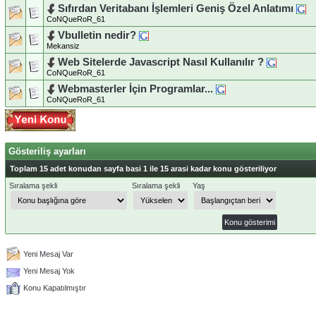
Sıfırdan Veritabanı İşlemleri Geniş Özel Anlatımı
CoNQueRoR_61
Vbulletin nedir?
Mekansiz
Web Sitelerde Javascript Nasıl Kullanılır ?
CoNQueRoR_61
Webmasterler İçin Programlar...
CoNQueRoR_61
Gösteriliş ayarları
Toplam 15 adet konudan sayfa basi 1 ile 15 arasi kadar konu gösteriliyor
Sıralama şekli
Sıralama şekli
Yaş
Yeni Mesaj Var
Yeni Mesaj Yok
Konu Kapatılmıştır