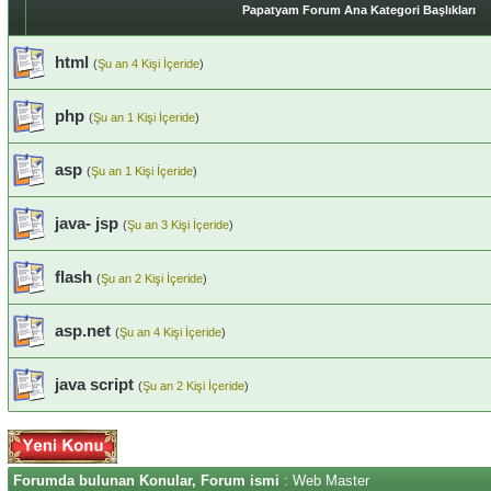
Papatyam Forum Ana Kategori Başlıkları
html
(
Şu an 4 Kişi İçeride
)
php
(
Şu an 1 Kişi İçeride
)
asp
(
Şu an 1 Kişi İçeride
)
java- jsp
(
Şu an 3 Kişi İçeride
)
flash
(
Şu an 2 Kişi İçeride
)
asp.net
(
Şu an 4 Kişi İçeride
)
java script
(
Şu an 2 Kişi İçeride
)
Forumda bulunan Konular, Forum ismi
: Web Master